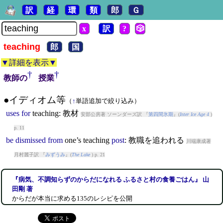
訳
経
環
類
郎
Ｇ
x
訳
?
🎲
teaching
郎
国
▼詳細を表示▼
†
†
教師の
授業
●イディオム等
（
↑
単語追加で絞り込み）
uses
for
teaching
: 教材
安部公房著 ソーンダーズ訳 『
第四間氷期
』(
Inter Ice Age 4
)
p. 11
be
dismissed
from
one’s
teaching
post
: 教職を追われる
川端康成著
月村麗子訳 『
みずうみ
』(
The Lake
) p. 21
『病気、不調知らずのからだになれる ふるさと村の食養ごはん』 山
田剛 著
からだが本当に求める135のレシピを公開