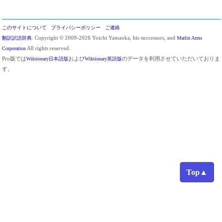
このサイトについて
プライバシーポリシー
ご連絡
翻訳訳語辞典
. Copyright © 2009-2026 Yoichi Yamaoka, his successors, and
Marlin Arms
Corporation
All rights reserved.
Pro版では
Wiktionary日本語版
および
Wiktionary英語版
のデータを利用させていただいておりま
す。
Top▲