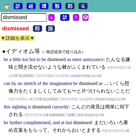
訳
経
環
類
郎
Ｇ
x
訳
?
🎲
dismissed
郎
国
▼詳細を表示▼
●イディオム等
（
↑
単語追加で絞り込み）
be
a
little
too
hot
to
be
dismissed
as
mere
annoyance
: たんなる嫌
味と聞き流せないような棘がふくまれている
スティーヴン・キ
ング著 芝山幹郎訳 『
ニードフル・シングス
』(
Needful Things
) p. 349
can
by
no
stretch
of
the
imagination
be
dismissed
as
...: いくら想
像力をたくましくしてみても〜と片づけられないことだ
スティーヴン・キング著 芝山幹郎訳 『
ニードフル・シングス
』(
Needful Things
) p. 286
this
sighting
is
dismissed
cursorily
: こんどの発見は簡単に却下
される
フリーマントル著 稲葉明雄訳 『
狙撃
』(
Run Around
) p. 228
be
further
complimented
,
and
at
last
dismissed
: まだいろいろ褒
め言葉をもらって、それからおいとまする
スティーブンスン著