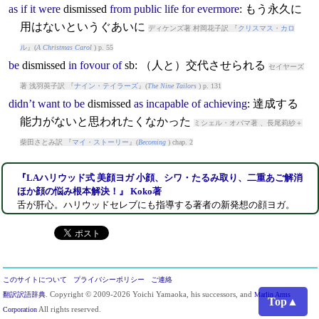
as
if
it
were
dismissed
from
public
life
for
evermore
: もう永久に
用はないというぐあいに
ディケンズ著 村岡花子訳 『
クリスマス・カロ
ル
』(
A Christmas Carol
) p. 55
be
dismissed
in
fovour
of
sb: （人と）交代させられる
セイヤーズ
著 浅羽莢子訳 『
ナイン・テイラーズ
』(
The Nine Tailors
) p. 131
didn’t
want
to
be
dismissed
as
incapable
of
achieving
: 達成する
能力がないと思われたくなかった
ミシェル・オバマ著 、長尾莉紗＋
柴田さとみ訳 『
マイ・ストーリー
』(
Becoming
) chap. 2
『LAハリウッド式 美顔ヨガ 小顔、シワ・たるみ取り、二重あご解消
ほか顔の悩み根本解決！』 Koko著
舌が肝心。ハリウッドセレブにも指導する著者の新発想の顔ヨガ。
このサイトについて
プライバシーポリシー
ご連絡
翻訳訳語辞典
. Copyright © 2009-2026 Yoichi Yamaoka, his successors, and
Marlin Arms
Top▲
Corporation
All rights reserved.