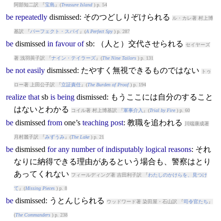
阿部知二訳 『
宝島
』(
Treasure Island
) p. 54
be
repeatedly
dismissed
: そのつどしりぞけられる
ル・カレ著 村上博
基訳 『
パーフェクト・スパイ
』(
A Perfect Spy
) p. 287
be
dismissed
in
favour
of
sb: （人と）交代させられる
セイヤーズ
著 浅羽莢子訳 『
ナイン・テイラーズ
』(
The Nine Tailors
) p. 131
be
not
easily
dismissed
: たやすく無視できるものではない
トゥ
ロー著 上田公子訳 『
立証責任
』(
The Burden of Proof
) p. 194
realize
that
sb
is
being
dismissed
: もうここには自分のすること
はないとわかる
コイル著 村上博基訳 『
軍事介入
』(
Trial by Fire
) p. 60
be
dismissed
from
one’s
teaching
post
: 教職を追われる
川端康成著
月村麗子訳 『
みずうみ
』(
The Lake
) p. 21
be
dismissed
for
any
number
of
indisputably
logical
reasons
: それ
なりに納得できる理由があるという場合も、警察はとり
あってくれない
フィールディング著 吉田利子訳 『
わたしのかけらを、見つけ
て
』(
Missing Pieces
) p. 8
be
dismissed
: うとんじられる
ウッドワード著 染田屋・石山訳 『
司令官たち
』
(
The Commanders
) p. 238