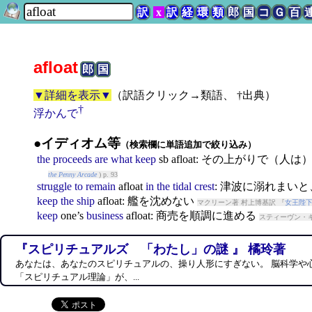
訳
x
訳
経
環
類
郎
国
コ
Ｇ
百
afloat
郎
国
▼詳細を表示▼
（
訳語クリック→類語、 †出典
）
†
浮かんで
●イディオム等
（検索欄に単語追加で絞り込み）
the
proceeds
are
what
keep
sb
afloat
: その上がりで（人は
the Penny Arcade
) p. 93
struggle
to
remain
afloat
in
the
tidal
crest
: 津波に溺れまい
keep
the
ship
afloat
: 艦を沈めない
マクリーン著 村上博基訳 『
女王陛
keep
one’s
business
afloat
: 商売を順調に進める
スティーヴン・キ
『スピリチュアルズ 「わたし」の謎 』 橘玲著
あなたは、あなたのスピリチュアルの、操り人形にすぎない。 脳科学や
「スピリチュアル理論」が、...