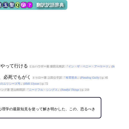
連
玉
聖
Q
🎲
?
翻訳訳語辞典
）やって行ける
ミルハウザー著 柴田元幸訳 『
イン・ザ・ペニー・アーケード
』(
In
と、必死でもがく
トゥロー著 上田公子訳 『
有罪答弁
』(
Pleading Guilty
) p. 45
下のユリシーズ号
』(
HMS Ulysses
) p. 72
ング著 芝山幹郎訳 『
ニードフル・シングス
』(
Needful Things
) p. 219
心理学の最新知見を使って解き明かした、この、恐るべき