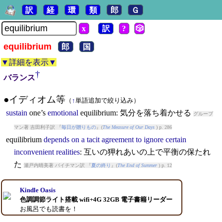
訳
経
環
類
郎
Ｇ
x
訳
?
🎲
equilibrium
郎
国
▼詳細を表示▼
†
バランス
●イディオム等
（
↑
単語追加で絞り込み）
sustain
one’s
emotional
equilibrium
: 気分を落ち着かせる
グループ
マン著 吉田利子訳 『
毎日が贈りもの
』(
The Measure of Our Days
) p. 286
equilibrium
depends
on
a
tacit
agreement
to
ignore
certain
inconvenient
realities
: 互いの狎れあいの上で平衡の保たれ
た
瀬戸内晴美著 バイチマン訳 『
夏の終り
』(
The End of Summer
) p. 12
Kindle Oasis
色調調節ライト搭載 wifi+4G 32GB 電子書籍リーダー
お風呂でも読書を！