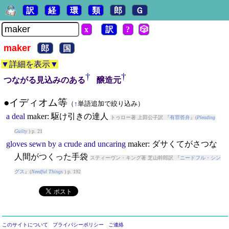
訳
経
環
類
郎
Ｇ
x
訳
?
🎲
maker
郎
国
▼詳細を表示▼
†
†
つながる見込みのある
醸造元
●イディオム等
（
↑
単語追加で絞り込み）
a
deal
maker
: 駆け引きの達人
トゥロー著 上田公子訳 『
有罪答弁
』(
Pleading
Guilty
) p. 21
gloves
sewn
by
a
crude
and
uncaring
maker
: ダサくてがさつな
人間がつくった手袋
スティーヴン・キング著 芝山幹郎訳 『
ニードフル・シン
グス
』(
Needful Things
) p. 192
このサイトについて
プライバシーポリシー
ご連絡