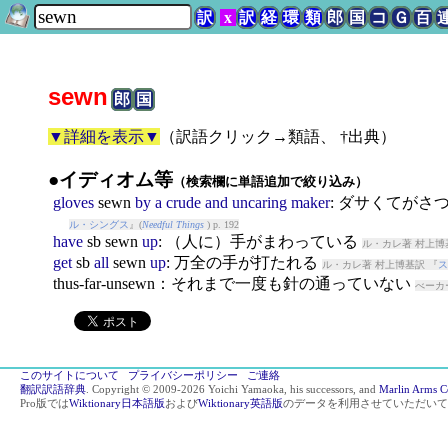
訳
x
訳
経
環
類
郎
国
コ
Ｇ
百
sewn
郎
国
▼詳細を表示▼
（
訳語クリック→類語、 †出典
）
●イディオム等
（検索欄に単語追加で絞り込み）
gloves
sewn
by
a
crude
and
uncaring
maker
: ダサくてが
ル・シングス
』(
Needful Things
) p. 192
have
sb
sewn
up
: （人に）手がまわっている
ル・カレ著 村上博
get
sb
all
sewn
up
: 万全の手が打たれる
ル・カレ著 村上博基訳 『
ス
thus-far-unsewn：それまで一度も針の通っていない
べーカ
このサイトについて
プライバシーポリシー
ご連絡
翻訳訳語辞典
. Copyright © 2009-2026 Yoichi Yamaoka, his successors, and
Marlin Arms C
Pro版では
Wiktionary日本語版
および
Wiktionary英語版
のデータを利用させていただいて