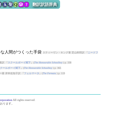
連
玉
聖
Q
🎲
?
翻訳訳語辞典
さつな人間がつくった手袋
スティーヴン・キング著 芝山幹郎訳 『
ニードフ
基訳 『
スクールボーイ閣下
』(
The Honourable Schoolboy
) p. 338
クールボーイ閣下
』(
The Honourable Schoolboy
) p. 365
ー著 岸本佐知子訳 『
フェルマータ
』(
The Fermata
) p. 119
orporation
All rights reserved.
おります。