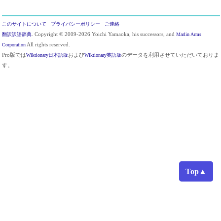
このサイトについて
プライバシーポリシー
ご連絡
翻訳訳語辞典
. Copyright © 2009-2026 Yoichi Yamaoka, his successors, and
Marlin Arms
Corporation
All rights reserved.
Pro版では
Wiktionary日本語版
および
Wiktionary英語版
のデータを利用させていただいておりま
す。
Top▲