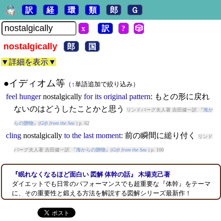
訳
経
環
類
郎
Ｇ
x
訳
?
🎲
nostalgically
郎
国
▼詳細を表示▼
●イディオム等
（
↑
単語追加で絞り込み）
feel
hunger
nostalgically
for
its
original
pattern
: もとの形に戻れ
ないのはどうしたことかと思う
リンドバーグ夫人著 吉田健一訳 『
海か
らの贈物
』(
Gift from the Sea
) p. 62
cling
nostalgically
to
the
last
moment
: 前の瞬間に縋り付く
リンド
バーグ夫人著 吉田健一訳 『
海からの贈物
』(
Gift from the Sea
) p. 100
『眠れなくなるほど面白い 図解 体幹の話』 木場克己著
ダイエットでも日常のパフォーマンスでも超重要な『体幹』をテーマ
に、その重要性と鍛える方法を解説する図解シリーズ最新作！