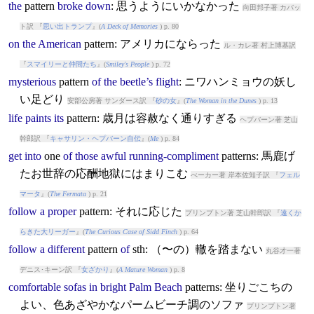
the
pattern
broke
down
: 思うようにいかなかった
向田邦子著 カバッ
ト訳 『
思い出トランプ
』(
A Deck of Memories
) p. 80
on
the
American
pattern
: アメリカにならった
ル・カレ著 村上博基訳
『
スマイリーと仲間たち
』(
Smiley's People
) p. 72
mysterious
pattern
of
the
beetle’s
flight
: ニワハンミョウの妖し
い足どり
安部公房著 サンダース訳 『
砂の女
』(
The Woman in the Dunes
) p. 13
life
paints
its
pattern
: 歳月は容赦なく通りすぎる
ヘプバーン著 芝山
幹郎訳 『
キャサリン・ヘプバーン自伝
』(
Me
) p. 84
get
into
one
of
those
awful
running-compliment
pattern
s: 馬鹿げ
たお世辞の応酬地獄にはまりこむ
べーカー著 岸本佐知子訳 『
フェル
マータ
』(
The Fermata
) p. 21
follow
a
proper
pattern
: それに応じた
プリンプトン著 芝山幹郎訳 『
遠くか
らきた大リーガー
』(
The Curious Case of Sidd Finch
) p. 64
follow
a
different
pattern
of
sth: （〜の）轍を踏まない
丸谷才一著
デニス･キーン訳 『
女ざかり
』(
A Mature Woman
) p. 8
comfortable
sofas
in
bright
Palm
Beach
pattern
s: 坐りごこちの
よい、色あざやかなパームビーチ調のソファ
プリンプトン著