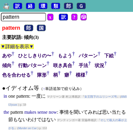
訳
経
環
類
郎
Ｇ
x
訳
?
🎲
pattern
郎
国
主要訳語: 傾向(3)
▼詳細を表示▼
†
†
†
†
†
あや
ひとしきりの〜
もよう
パターン
下絵
†
†
†
†
†
傾向
行動パターン
咲き具合
手法
状況
†
†
†
†
†
色を合わせる
隊形
柄
癖
模様
●イディオム等
（
↑
単語追加で絞り込み）
in
one
pattern
: 一度に
マクリーン著 村上博基訳 『
女王陛下のユリシーズ号
』(
HMS
Ulysses
) p. 59
the
pattern
makes
sense
now
: 事情を聞いてみれば思い当たる
節もないわけではない
デンティンガー著 宮脇孝雄訳 『
そして殺人の幕が上
がる
』(
Murder on Cue
) p. 153