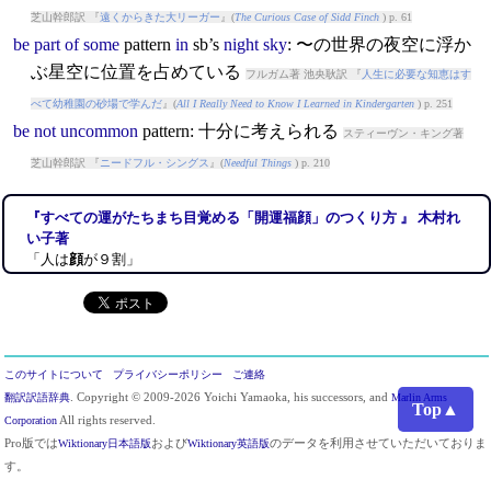
芝山幹郎訳 『
遠くからきた大リーガー
』(
The Curious Case of Sidd Finch
) p. 61
be
part
of
some
pattern
in
sb’s
night
sky
: 〜の世界の夜空に浮か
ぶ星空に位置を占めている
フルガム著 池央耿訳 『
人生に必要な知恵はす
べて幼稚園の砂場で学んだ
』(
All I Really Need to Know I Learned in Kindergarten
) p. 251
be
not
uncommon
pattern
: 十分に考えられる
スティーヴン・キング著
芝山幹郎訳 『
ニードフル・シングス
』(
Needful Things
) p. 210
『すべての運がたちまち目覚める「開運福顔」のつくり方 』 木村れ
い子著
「人は
顔
が９割」
このサイトについて
プライバシーポリシー
ご連絡
翻訳訳語辞典
. Copyright © 2009-2026 Yoichi Yamaoka, his successors, and
Marlin Arms
Top▲
Corporation
All rights reserved.
Pro版では
Wiktionary日本語版
および
Wiktionary英語版
のデータを利用させていただいておりま
す。