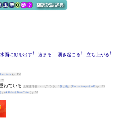
連
玉
聖
Q
🎲
?
翻訳訳語辞典
†
†
†
†
水面に顔を出す
速まる
湧き起こる
立ち上がる
lack Rain
) p. 150
. 20
を重ねている
土居健郎著 ハービソン訳 『
表と裏
』(
The anatomy of self
) p. 175
語
』(
A Tale of Two Cities
) p. 55