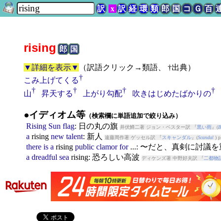
訳
x
訳
経
環
類
郎
国
コ
Ｇ
百
rising
郎
国
▼詳細を表示▼
（
訳語クリック→類語、 †出典
）
†
こみ上げてくる
†
†
†
†
山
昇天する
上がり勾配
吹きはじめたばかりの
●イディオム等
（検索欄に単語追加で絞り込み）
Rising
Sun
flag
: 日の丸の旗
井伏鱒二著 ジョン・ベスター訳 『
黒い雨
』(
B
a
rising
new
talent
: 新人
遠藤周作著 ゲッセル訳 『
スキャンダル
』(
Scandal
) p
there
is
a
rising
public
clamor
for
...: 〜だと、真剣に討議
a
dreadful
sea
rising
: 恐ろしい高波
ディケンズ著 中野好夫訳 『
二都物