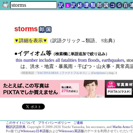
訳
x
訳
経
環
類
郎
国
コ
Ｇ
百
storms
郎
国
▼詳細を表示▼
（
訳語クリック→類語、 †出典
）
●イディオム等
（検索欄に単語追加で絞り込み）
this
number
includes
all
fatalities
from
floods
,
earthquakes
,
sto
は、洪水・地震・暴風雨・干ばつ・山火事・異常高
+関美和訳 『
FACTFULNESS（ファクトフルネス）
』(
Factfulness
) chap. 4
このサイトについて
プライバシーポリシー
ご連絡
翻訳訳語辞典
. Copyright © 2009-2026 Yoichi Yamaoka, his successors, and
Marlin Arms C
Pro版では
Wiktionary日本語版
および
Wiktionary英語版
のデータを利用させていただいて