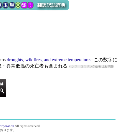
連
玉
聖
Q
🎲
?
翻訳訳語辞典
rms
droughts
,
wildfires
,
and
extreme
temperatures
: この数字に
温・異常低温の死亡者も含まれる
ハンス・ロスリング他著 上杉周作
orporation
All rights reserved.
おります。