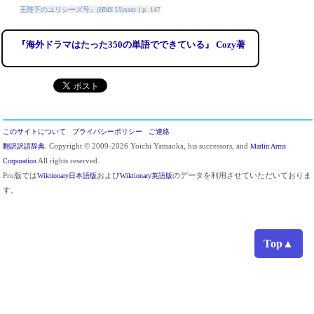
王陛下のユリシーズ号
』(
HMS Ulysses
) p. 147
『海外ドラマはたった350の単語でできている』 Cozy著
このサイトについて
プライバシーポリシー
ご連絡
翻訳訳語辞典
. Copyright © 2009-2026 Yoichi Yamaoka, his successors, and
Marlin Arms
Corporation
All rights reserved.
Pro版では
Wiktionary日本語版
および
Wiktionary英語版
のデータを利用させていただいておりま
す。
Top▲