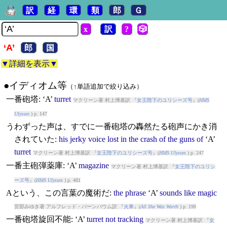
訳
経
環
類
郎
Ｇ
x
訳
?
🎲
‘A’
郎
国
▼詳細を表示▼
●イディオム等
（
↑
単語追加で絞り込み）
一番砲塔:
‘A’
turret
マクリーン著 村上博基訳 『
女王陛下のユリシーズ号
』(
HMS
Ulysses
) p. 147
うわずった声は、すでに一番砲塔の轟然たる砲声にかき消
されていた:
his
jerky
voice
lost
in
the
crash
of
the
guns
of
‘A’
turret
マクリーン著 村上博基訳 『
女王陛下のユリシーズ号
』(
HMS Ulysses
) p. 247
一番主砲弾薬庫:
‘A’
magazine
マクリーン著 村上博基訳 『
女王陛下のユリシ
ーズ号
』(
HMS Ulysses
) p. 481
Aという、この言葉の魔術だ:
the
phrase
‘A’
sounds
like
magic
宮部みゆき著 アルフレッド・バーンバウム訳 『
火車
』(
All She Was Worth
) p. 190
一番砲塔旋回不能:
‘A’
turret
not
tracking
マクリーン著 村上博基訳 『
女