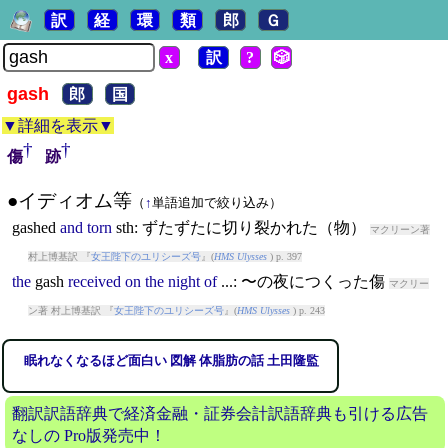
訳
経
環
類
郎
Ｇ
x
訳
?
🎲
gash
郎
国
▼詳細を表示▼
†
†
傷
跡
●イディオム等
（
↑
単語追加で絞り込み）
gash
ed
and
torn
sth: ずたずたに切り裂かれた（物）
マクリーン著
村上博基訳 『
女王陛下のユリシーズ号
』(
HMS Ulysses
) p. 397
the
gash
received
on
the
night
of
...: 〜の夜につくった傷
マクリー
ン著 村上博基訳 『
女王陛下のユリシーズ号
』(
HMS Ulysses
) p. 243
眠れなくなるほど面白い 図解 体脂肪の話 土田隆監
翻訳訳語辞典で経済金融・証券会計訳語辞典も引ける広告
なしの Pro版発売中！