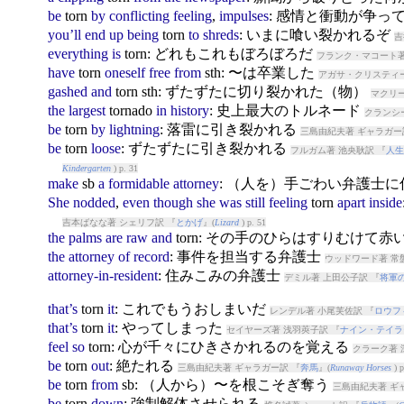
be
torn
by
conflicting
feeling
,
impulses
: 感情と衝動が争っ
you’ll
end
up
being
torn
to
shreds
: いまに喰い裂かれるぞ
吉
everything
is
torn
: どれもこれもぼろぼろだ
フランク・マコート著
have
torn
oneself
free
from
sth: 〜は卒業した
アガサ・クリスティー
gashed
and
torn
sth: ずたずたに切り裂かれた（物）
マクリー
the
largest
torn
ado
in
history
: 史上最大のトルネード
クランシ
be
torn
by
lightning
: 落雷に引き裂かれる
三島由紀夫著 ギャラガー
be
torn
loose
: ずたずたに引き裂かれる
フルガム著 池央耿訳 『
人生
Kindergarten
) p. 31
make
sb
a
formidable
attorney
: （人を）手ごわい弁護士
She
nodded
,
even
though
she
was
still
feeling
torn
apart
inside
吉本ばなな著 シェリフ訳 『
とかげ
』(
Lizard
) p. 51
the
palms
are
raw
and
torn
: その手のひらはすりむけて赤
the
attorney
of
record
: 事件を担当する弁護士
ウッドワード著 常
attorney-in-resident
: 住みこみの弁護士
デミル著 上田公子訳 『
将軍
that’s
torn
it
: これでもうおしまいだ
レンデル著 小尾芙佐訳 『
ロウフ
that’s
torn
it
: やってしまった
セイヤーズ著 浅羽莢子訳 『
ナイン・テイラ
feel
so
torn
: 心が千々にひきさかれるのを覚える
クラーク著 
be
torn
out
: 絶たれる
三島由紀夫著 ギャラガー訳 『
奔馬
』(
Runaway Horses
) p
be
torn
from
sb: （人から）〜を根こそぎ奪う
三島由紀夫著 ギ
be
torn
down
: 強制解体させられる