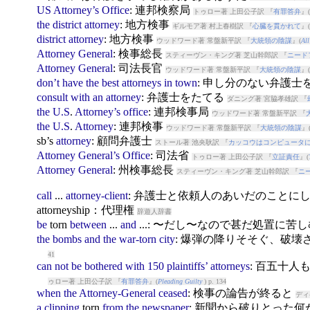
US
Attorney’s
Office
: 連邦検察局
トゥロー著 上田公子訳 『
有罪答弁
』(
the
district
attorney
: 地方検事
ギルモア著 村上春樹訳 『
心臓を貫かれて
』(
district
attorney
: 地方検事
ウッドワード著 常盤新平訳 『
大統領の陰謀
』(
All
Attorney
General
: 検事総長
スティーヴン・キング著 芝山幹郎訳 『
ニード
Attorney
General
: 司法長官
ウッドワード著 常盤新平訳 『
大統領の陰謀
』(
don’t
have
the
best
attorneys
in
town
: 申し分のない弁護士
consult
with
an
attorney
: 弁護士をたてる
ダニング著 宮脇孝雄訳 『
the
U.S
.
Attorney’s
office
: 連邦検事局
ウッドワード著 常盤新平訳 『
the
U.S
.
Attorney
: 連邦検事
ウッドワード著 常盤新平訳 『
大統領の陰謀
』
sb’s
attorney
: 顧問弁護士
ストール著 池央耿訳 『
カッコウはコンピュータ
Attorney
General’s
Office
: 司法省
トゥロー著 上田公子訳 『
立証責任
』(
Attorney
General
: 州検事総長
スティーヴン・キング著 芝山幹郎訳 『
ニ
call
...
attorney-client
: 弁護士と依頼人のあいだのことに
attorneyship：代理権
辞遊人辞書
be
torn
between
...
and
...: 〜だし〜なので甚だ処置に苦
the
bombs
and
the
war-torn
city
: 爆弾の降りそそぐ、破壊
41
can
not
be
bothered
with
150
plaintiffs’
attorneys
: 百五十
ゥロー著 上田公子訳 『
有罪答弁
』(
Pleading Guilty
) p. 134
when
the
Attorney-General
ceased
: 検事の論告が終ると
ディ
a
clipping
torn
from
the
newspaper
: 新聞から破りとった何