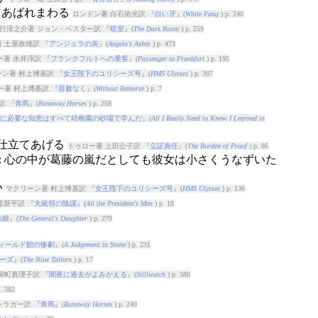
てあばれまわる
ロンドン著 白石佑光訳 『
白い牙
』(
White Fang
) p. 240
行淳之介著 ジョン・ベスター訳 『
暗室
』(
The Dark Room
) p. 259
 土屋政雄訳 『
アンジェラの灰
』(
Angela's Ashes
) p. 473
著 永井淳訳 『
フランクフルトへの乗客
』(
Passenger to Frankfurt
) p. 195
ン著 村上博基訳 『
女王陛下のユリシーズ号
』(
HMS Ulysses
) p. 397
ー著 村上博基訳 『
容赦なく
』(
Without Remorse
) p. 7
訳 『
奔馬
』(
Runaway Horses
) p. 258
に必要な知恵はすべて幼稚園の砂場で学んだ
』(
All I Really Need to Know I Learned in
に仕立てあげる
トゥロー著 上田公子訳 『
立証責任
』(
The Burden of Proof
) p. 86
: 心の中が葛藤の嵐だとしても彼女は小さくうなずいた
い
マクリーン著 村上博基訳 『
女王陛下のユリシーズ号
』(
HMS Ulysses
) p. 136
盤新平訳 『
大統領の陰謀
』(
All the President's Men
) p. 18
の娘
』(
The General's Daughter
) p. 279
ィールド館の惨劇
』(
A Judgement in Stone
) p. 231
ーズ
』(
The Nine Tailors
) p. 17
深町真理子訳 『
闇夜に過去がよみがえる
』(
Stillwatch
) p. 380
. 382
ャラガー訳 『
奔馬
』(
Runaway Horses
) p. 240