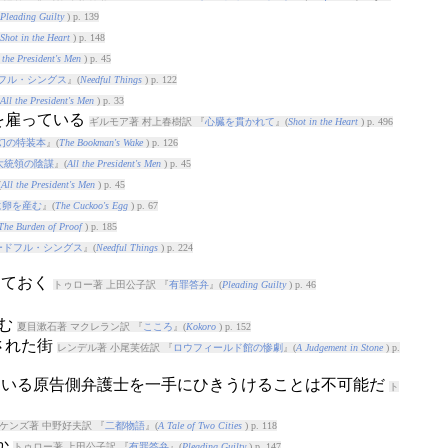
Pleading Guilty
) p. 139
Shot in the Heart
) p. 148
 the President's Men
) p. 45
フル・シングス
』(
Needful Things
) p. 122
All the President's Men
) p. 33
を雇っている
ギルモア著 村上春樹訳 『
心臓を貫かれて
』(
Shot in the Heart
) p. 496
幻の特装本
』(
The Bookman's Wake
) p. 126
大統領の陰謀
』(
All the President's Men
) p. 45
(
All the President's Men
) p. 45
に卵を産む
』(
The Cuckoo's Egg
) p. 67
The Burden of Proof
) p. 185
ードフル・シングス
』(
Needful Things
) p. 224
しておく
トゥロー著 上田公子訳 『
有罪答弁
』(
Pleading Guilty
) p. 46
しむ
夏目漱石著 マクレラン訳 『
こころ
』(
Kokoro
) p. 152
された街
レンデル著 小尾芙佐訳 『
ロウフィールド館の惨劇
』(
A Judgement in Stone
) p.
人もいる原告側弁護士を一手にひきうけることは不可能だ
ト
ケンズ著 中野好夫訳 『
二都物語
』(
A Tale of Two Cities
) p. 118
か
トゥロー著 上田公子訳 『
有罪答弁
』(
Pleading Guilty
) p. 147