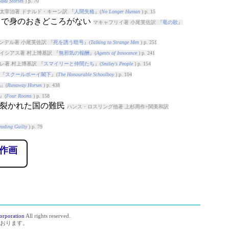
aku Stories
) p. 70
太宰治著 ドナルド・キーン訳 『
人間失格
』(
No Longer Human
) p. 15
らで身のおきどころがない
マキャフリイ著 小尾芙佐訳 『
竜の歌
』
ンデル著 小尾芙佐訳 『
死を誘う暗号
』(
Talking to Strange Men
) p. 251
イシアス著 村上博基訳 『
無邪気の報酬
』(
Agents of Innocence
) p. 241
レ著 村上博基訳 『
スマイリーと仲間たち
』(
Smiley's People
) p. 154
 『
スクールボーイ閣下
』(
The Honourable Schoolboy
) p. 104
馬
』(
Runaway Horses
) p. 438
』(
Four Rooms
) p. 158
き裂かれた国の難民
ハンス・ロスリング他著 上杉周作+関美和訳
eading Guilty
) p. 79
作画
orporation
All rights reserved.
おります。