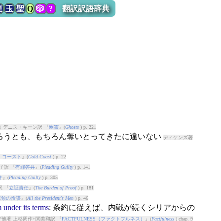
連
玉
聖
Q
🎲
?
翻訳訳語辞典
 デニス・キーン訳 『
幽霊
』(
Ghosts
) p. 221
あろうとも、もちろん奪いとってきたに違いない
ディケンズ著
・コースト
』(
Gold Coast
) p. 22
子訳 『
有罪答弁
』(
Pleading Guilty
) p. 141
弁
』(
Pleading Guilty
) p. 305
 『
立証責任
』(
The Burden of Proof
) p. 181
統領の陰謀
』(
All the President's Men
) p. 46
m
under
its
terms
: 条約に従えば、内戦が続くシリアからの
他著 上杉周作+関美和訳 『
FACTFULNESS（ファクトフルネス）
』(
Factfulness
) chap. 9