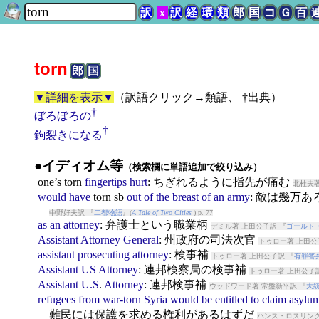
訳
x
訳
経
環
類
郎
国
コ
Ｇ
百
torn
郎
国
▼詳細を表示▼
（
訳語クリック→類語、 †出典
）
†
ぼろぼろの
†
鉤裂きになる
●イディオム等
（検索欄に単語追加で絞り込み）
one’s
torn
fingertips
hurt
: ちぎれるように指先が痛む
北杜夫著
would
have
torn
sb
out
of
the
breast
of
an
army
: 敵は幾万
中野好夫訳 『
二都物語
』(
A Tale of Two Cities
) p. 77
as
an
attorney
: 弁護士という職業柄
デミル著 上田公子訳 『
ゴールド
Assistant
Attorney
General
: 州政府の司法次官
トゥロー著 上田公
assistant
prosecuting
attorney
: 検事補
トゥロー著 上田公子訳 『
有罪答
Assistant
US
Attorney
: 連邦検察局の検事補
トゥロー著 上田公子訳
Assistant
U.S
.
Attorney
: 連邦検事補
ウッドワード著 常盤新平訳 『
大
refugees
from
war-torn
Syria
would
be
entitled
to
claim
asylu
難民には保護を求める権利があるはずだ
ハンス・ロスリング