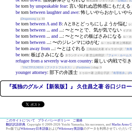
椎名誠著 ショット訳 『
岳物語
』(
G
be
torn
by
unspeakable
fear
: 言い知れぬ恐怖感にもだえる
be
torn
between
laughter
and
awe
: 怖しいやらおかしいや
(
Dragonsong
) p. 93
be
torn
between
A
and
B
: AとBとどっちにしようか悩む
レ
be
torn
between
...
and
...: 〜と〜とで、気が気でない
イグネ
be
torn
between
...
and
...: 〜と〜との板ばさみになる
ル・カ
be
torn
between
...: 〜のジレンマにゆがむ
ル・カレ著 村上博基訳
be
torn
away
from
...: 〜とはぐれる
三島由紀夫著 ギャラガー訳 『
奔
be
torn
: 板ばさみになる
タランティーノ著 芝山幹郎訳 『
フォー・ルームス
refugee
from
a
severely
war-torn
country
: 厳しい内戦で引
『
FACTFULNESS（ファクトフルネス）
』(
Factfulness
) chap. 9
younger
attorney
: 部下の弁護士
トゥロー著 上田公子訳 『
有罪答弁
』(
Pl
『孤独のグルメ【新装版】』 久住昌之著 谷口ジロー
このサイトについて
プライバシーポリシー
ご連絡
翻訳訳語辞典
. Copyright © 2009-2026 Yoichi Yamaoka, his successors, and
Marlin Arms C
Pro版では
Wiktionary日本語版
および
Wiktionary英語版
のデータを利用させていただいて