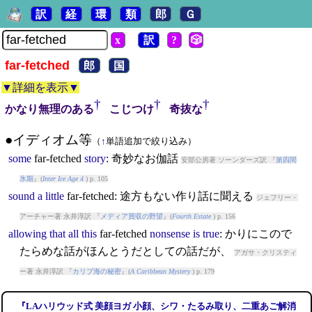
訳
経
環
類
郎
Ｇ
x
訳
?
🎲
far-fetched
郎
国
▼詳細を表示▼
†
†
†
かなり無理のある
こじつけ
奇抜な
●イディオム等
（
↑
単語追加で絞り込み）
some
far-fetched
story
: 奇妙なお伽話
安部公房著 ソーンダーズ訳 『
第四間
氷期
』(
Inter Ice Age 4
) p. 105
sound
a
little
far-fetched
: 途方もない作り話に聞える
ジェフリー・
アーチャー著 永井淳訳 『
メディア買収の野望
』(
Fourth Estate
) p. 156
allowing
that
all
this
far-fetched
nonsense
is
true
: かりにこので
たらめな話がほんとうだとしての話だが、
アガサ・クリスティ
ー著 永井淳訳 『
カリブ海の秘密
』(
A Caribbean Mystery
) p. 179
『LAハリウッド式 美顔ヨガ 小顔、シワ・たるみ取り、二重あご解消