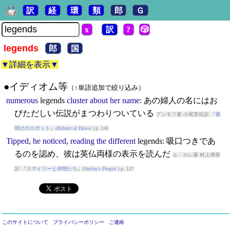
訳
経
環
類
郎
Ｇ
x
訳
?
🎲
legends
郎
国
▼詳細を表示▼
●イディオム等
（
↑
単語追加で絞り込み）
numerous
legends
cluster
about
her
name
: あの婦人の名にはお
びただしい伝説がまつわりついている
アシモフ著 小尾芙佐訳 『
夜
明けのロボット
』(
Robots of Dawn
) p. 141
Tipped
,
he
noticed
,
reading
the
different
legends
: 吸口つきであ
るのを認め、彼は英仏両様の表示を読んだ
ル・カレ著 村上博基
訳 『
スマイリーと仲間たち
』(
Smiley's People
) p. 117
このサイトについて
プライバシーポリシー
ご連絡