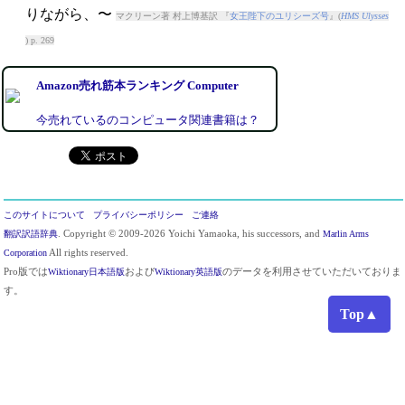
りながら、〜
マクリーン著 村上博基訳 『
女王陛下のユリシーズ号
』(
HMS Ulysses
) p. 269
Amazon売れ筋本ランキング Computer
今売れているのコンピュータ関連書籍は？
このサイトについて
プライバシーポリシー
ご連絡
翻訳訳語辞典
. Copyright © 2009-2026 Yoichi Yamaoka, his successors, and
Marlin Arms
Corporation
All rights reserved.
Pro版では
Wiktionary日本語版
および
Wiktionary英語版
のデータを利用させていただいておりま
す。
Top▲