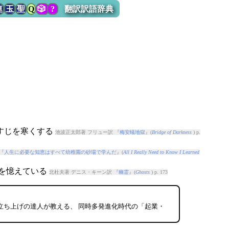
連
玉
聖
Q
🎲
?
翻訳訳語辞典
背すじを寒くする
池波正太郎著 フリュー訳 『
梅安蟻地獄
』(
Bridge of Darkness
) p.
『
人生に必要な知恵はすべて幼稚園の砂場で学んだ
』(
All I Really Need to Know I Learned
のを憶えている
北杜夫著 デニス・キーン訳 『
幽霊
』(
Ghosts
) p. 173
立ち上げの達人が教える、 同時多発進化時代の「起業・