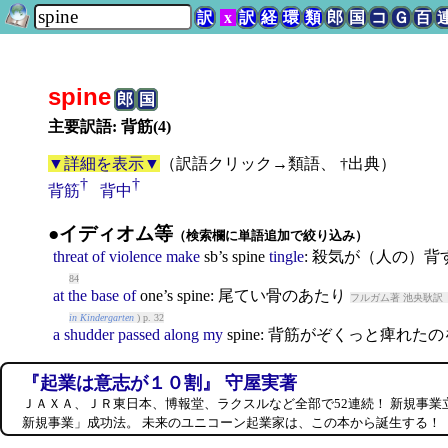
訳
x
訳
経
環
類
郎
国
コ
Ｇ
百
spine
郎
国
主要訳語: 背筋(4)
▼詳細を表示▼
（
訳語クリック→類語、 †出典
）
†
†
背筋
背中
●イディオム等
（検索欄に単語追加で絞り込み）
threat
of
violence
make
sb’s
spine
tingle
: 殺気が（人の）
84
at
the
base
of
one’s
spine
: 尾てい骨のあたり
フルガム著 池央耿訳 
in Kindergarten
) p. 32
a
shudder
passed
along
my
spine
: 背筋がぞくっと痺れた
『起業は意志が１０割』 守屋実著
ＪＡＸＡ、ＪＲ東日本、博報堂、ラクスルなど全部で52連続！ 新規事業
新規事業」成功法。 未来のユニコーン起業家は、この本から誕生する！