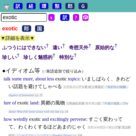
訳
経
環
類
郎
Ｇ
x
訳
?
🎲
exotic
郎
国
▼詳細を表示▼
†
†
†
†
ふつうにはできない
遠い
奇想天外
原始的な
†
†
†
珍しい
珍しく魅惑的
特別な
●イディオム等
（
↑
単語追加で絞り込み）
talk
some
more
,
about
less
exotic
topics
: いましばらく、きわど
い話題を避けてしゃべる
イグネイシアス著 村上博基訳 『
無邪気の報酬
』
(
Agents of Innocence
) p. 37
lure
of
exotic
land
: 異郷の風物
三島由紀夫著 ネイサン訳 『
午後の曳航
』(
The
Sailor Who Fell from Grace with the Sea
) p. 18
how
weirdly
exotic
and
excitingly
perverse
: すごく変わって
て、わくわくするほどあまのじゃく
スティーヴン・キング著 芝山幹
郎訳 『
ニードフル・シングス
』(
Needful Things
) p. 198