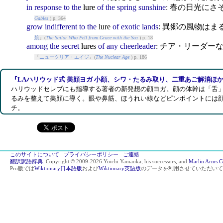
in
response
to
the
lure
of
the
spring
sunshine
: 春の日光にさ
Gables
) p. 364
grow
indifferent
to
the
lure
of
exotic
lands
: 異郷の風物は
航
』(
The Sailor Who Fell from Grace with the Sea
) p. 18
among
the
secret
lure
s
of
any
cheerleader
: チア・リーダ
『
ニュークリア・エイジ
』(
The Nuclear Age
) p. 186
『LAハリウッド式 美顔ヨガ 小顔、シワ・たるみ取り、二重あご解消ほか
ハリウッドセレブにも指導する著者の新発想の顔ヨガ。顔の体幹は「舌
るみを整えて美顔に導く。眼や鼻筋、ほうれい線などピンポイントには
チ。
このサイトについて
プライバシーポリシー
ご連絡
翻訳訳語辞典
. Copyright © 2009-2026 Yoichi Yamaoka, his successors, and
Marlin Arms C
Pro版では
Wiktionary日本語版
および
Wiktionary英語版
のデータを利用させていただいて