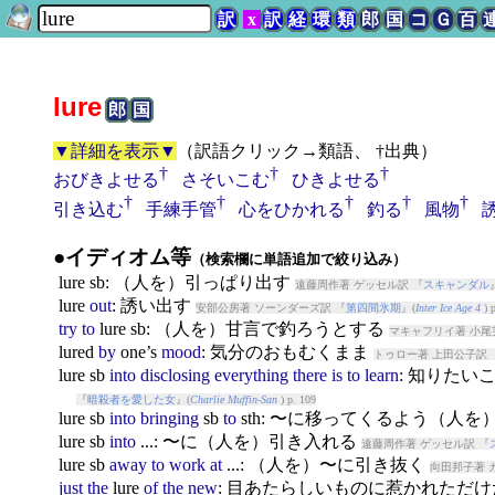
訳
x
訳
経
環
類
郎
国
コ
Ｇ
百
lure
郎
国
▼詳細を表示▼
（
訳語クリック→類語、 †出典
）
†
†
†
おびきよせる
さそいこむ
ひきよせる
†
†
†
†
†
引き込む
手練手管
心をひかれる
釣る
風物
●イディオム等
（検索欄に単語追加で絞り込み）
lure
sb: （人を）引っぱり出す
遠藤周作著 ゲッセル訳 『
スキャンダル
lure
out
: 誘い出す
安部公房著 ソーンダーズ訳 『
第四間氷期
』(
Inter Ice Age 4
) p
try
to
lure
sb: （人を）甘言で釣ろうとする
マキャフリイ著 小尾
lure
d
by
one’s
mood
: 気分のおもむくまま
トゥロー著 上田公子訳 
lure
sb
into
disclosing
everything
there
is
to
learn
: 知りた
『
暗殺者を愛した女
』(
Charlie Muffin-San
) p. 109
lure
sb
into
bringing
sb
to
sth: 〜に移ってくるよう（人
lure
sb
into
...: 〜に（人を）引き入れる
遠藤周作著 ゲッセル訳 『
lure
sb
away
to
work
at
...: （人を）〜に引き抜く
向田邦子著 
just
the
lure
of
the
new
: 目あたらしいものに惹かれただ