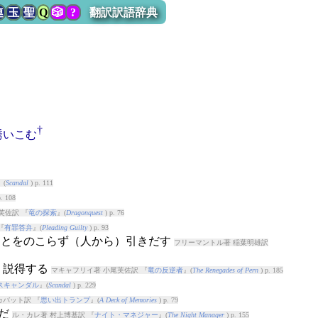
連
玉
聖
Q
🎲
?
翻訳訳語辞典
†
誘いこむ
』(
Scandal
) p. 111
. 108
芙佐訳 『
竜の探索
』(
Dragonquest
) p. 76
『
有罪答弁
』(
Pleading Guilty
) p. 93
いことをのこらず（人から）引きだす
フリーマントル著 稲葉明雄訳
を）説得する
マキャフリイ著 小尾芙佐訳 『
竜の反逆者
』(
The Renegades of Pern
) p. 185
スキャンダル
』(
Scandal
) p. 229
カバット訳 『
思い出トランプ
』(
A Deck of Memories
) p. 79
けだ
ル・カレ著 村上博基訳 『
ナイト・マネジャー
』(
The Night Manager
) p. 155