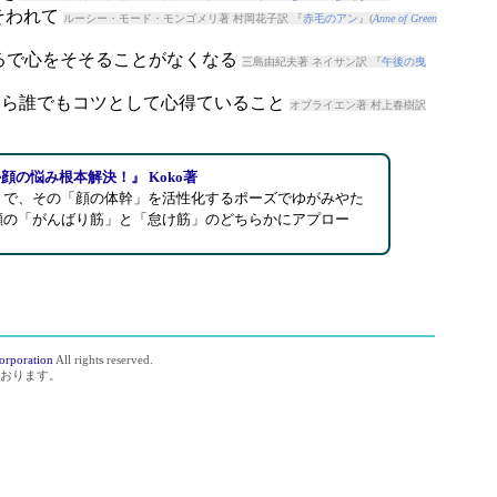
そわれて
ルーシー・モード・モンゴメリ著 村岡花子訳 『
赤毛のアン
』(
Anne of Green
まるで心をそそることがなくなる
三島由紀夫著 ネイサン訳 『
午後の曳
ーなら誰でもコツとして心得ていること
オブライエン著 村上春樹訳
顔の悩み根本解決！』 Koko著
」で、その「顔の体幹」を活性化するポーズでゆがみやた
顔の「がんばり筋」と「怠け筋」のどちらかにアプロー
orporation
All rights reserved.
おります。