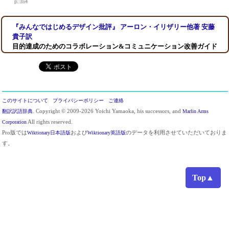
p. 354
『みんなではじめるデザイン批評』 アーロン・イリザリー他著 安藤
貴子訳
目的達成のためのコラボレーション&コミュニケーション改善ガイド
このサイトについて
プライバシーポリシー
ご連絡
翻訳訳語辞典
. Copyright © 2009-2026 Yoichi Yamaoka, his successors, and
Marlin Arms
Corporation
All rights reserved.
Pro版では
Wiktionary日本語版
および
Wiktionary英語版
のデータを利用させていただいておりま
す。
Top▲