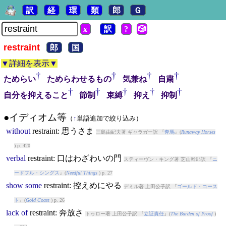
訳
経
環
類
郎
Ｇ
x
訳
?
🎲
restraint
郎
国
▼詳細を表示▼
†
†
†
†
ためらい
ためらわせるもの
気兼ね
自粛
†
†
†
†
†
自分を抑えること
節制
束縛
抑え
抑制
●イディオム等
（
↑
単語追加で絞り込み）
without
restraint
: 思うさま
三島由紀夫著 ギャラガー訳 『
奔馬
』(
Runaway Horses
) p. 420
verbal
restraint
: 口はわざわいの門
スティーヴン・キング著 芝山幹郎訳 『
ニ
ードフル・シングス
』(
Needful Things
) p. 27
show
some
restraint
: 控えめにやる
デミル著 上田公子訳 『
ゴールド・コース
ト
』(
Gold Coast
) p. 26
lack
of
restraint
: 奔放さ
トゥロー著 上田公子訳 『
立証責任
』(
The Burden of Proof
)