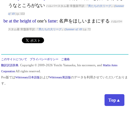
うなところがない
ハルバースタム著 常盤新平訳 『
男たちの大リーグ
』(
Summer
of '49
) p. 153
be
at
the
height
of
one’s
fame
: 名声をほしいままにする
ハルバー
スタム著 常盤新平訳 『
男たちの大リーグ
』(
Summer of '49
) p. 72
このサイトについて
プライバシーポリシー
ご連絡
翻訳訳語辞典
. Copyright © 2009-2026 Yoichi Yamaoka, his successors, and
Marlin Arms
Corporation
All rights reserved.
Pro版では
Wiktionary日本語版
および
Wiktionary英語版
のデータを利用させていただいておりま
す。
Top▲