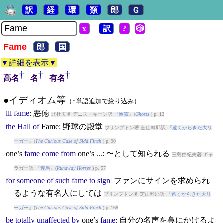
訳
経
環
類
郎
Ｇ
x
訳
?
🎲
Fame
郎
国
▼詳細を表示▼
†
†
†
高名
名
有名
●イディオム等
（
↑
単語追加で絞り込み）
ill
fame
: 悪徳
北杜夫著 デニス・キーン訳 『
幽霊
』(
Ghosts
) p. 12
the
Hall
of
Fame
: 野球の殿堂
プリンプトン著 芝山幹郎訳 『
遠くからきた大リ
ーガー
』(
The Curious Case of Sidd Finch
) p. 90
one’s
fame
come
from
one’s ...: 〜として知られる
三島由紀夫著 ギャ
ラガー訳 『
奔馬
』(
Runaway Horses
) p. 57
for
someone
of
such
fame
to
sign
: ファンにサインを求められ
るような有名人にしては
プリンプトン著 芝山幹郎訳 『
遠くからきた大リ
ーガー
』(
The Curious Case of Sidd Finch
) p. 168
be
totally
unaffected
by
one’s
fame
: 自分の名声を鼻にかけるよ