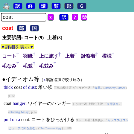
訳
経
環
類
郎
Ｇ
x
訳
?
🎲
coat
郎
国
主要訳語: コート(9) 上着(3)
▼詳細を表示▼
†
†
†
†
†
†
コート
羽織
上に施す
上着
診察着
模様
†
†
†
毛なみ
毛並
毛並み
●イディオム等
（
↑
単語追加で絞り込み）
thick
coat
of
dust
: 堆い埃
三島由紀夫著 ギャラガー訳 『
奔馬
』(
Runaway Horses
)
p. 22
coat
hanger
: ワイヤーのハンガー
トゥロー著 上田公子訳 『
有罪答弁
』
(
Pleading Guilty
) p. 57
pull
on
a
coat
: コートをひっかける
ストール著 池央耿訳 『
カッコウはコン
ピュータに卵を産む
』(
The Cuckoo's Egg
) p. 280