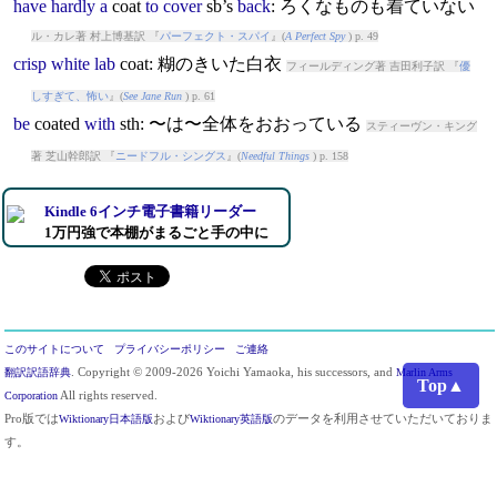
have
hardly
a
coat
to
cover
sb’s
back
: ろくなものも着ていない
ル・カレ著 村上博基訳 『
パーフェクト・スパイ
』(
A Perfect Spy
) p. 49
crisp
white
lab
coat
: 糊のきいた白衣
フィールディング著 吉田利子訳 『
優
しすぎて、怖い
』(
See Jane Run
) p. 61
be
coat
ed
with
sth: 〜は〜全体をおおっている
スティーヴン・キング
著 芝山幹郎訳 『
ニードフル・シングス
』(
Needful Things
) p. 158
Kindle 6インチ電子書籍リーダー
1万円強で本棚がまるごと手の中に
このサイトについて
プライバシーポリシー
ご連絡
翻訳訳語辞典
. Copyright © 2009-2026 Yoichi Yamaoka, his successors, and
Marlin Arms
Top▲
Corporation
All rights reserved.
Pro版では
Wiktionary日本語版
および
Wiktionary英語版
のデータを利用させていただいておりま
す。