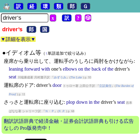
訳
経
環
類
郎
Ｇ
x
訳
?
🎲
driver’s
郎
国
▼詳細を表示▼
●イディオム等
（
↑
単語追加で絞り込み）
座席から乗り出して、運転手のうしろに両肘をかけながら:
leaning
forward
with
one’s
elbows
on
the
back
of
the
driver’s
seat
川端康成著 月村麗子訳 『
みずうみ
』(
The Lake
) p. 93
運転席のドア:
driver’s
door
トゥロー著 上田公子訳 『
立証責任
』(
The Burden of
Proof
) p. 11
さっさと運転席に座り込む:
plop
down
in
the
driver’s
seat
吉本
ばなな著 シャリーフ訳 『
Ｎ・Ｐ
』(
N. P.
) p. 68
翻訳訳語辞典で経済金融・証券会計訳語辞典も引ける広告
なしの Pro版発売中！