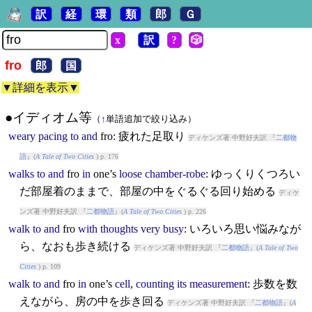
訳
経
環
類
郎
Ｇ
x
訳
?
🎲
fro
郎
国
▼詳細を表示▼
●イディオム等
（
↑
単語追加で絞り込み）
weary
pacing
to
and
fro
: 疲れた足取り
ディケンズ著 中野好夫訳 『
二都物
語
』(
A Tale of Two Cities
) p. 176
walks
to
and
fro
in
one’s
loose
chamber-robe
: ゆっくりくつろい
だ部屋着のままで、部屋の中をぐるぐる回り始める
ディケ
ンズ著 中野好夫訳 『
二都物語
』(
A Tale of Two Cities
) p. 226
walk
to
and
fro
with
thoughts
very
busy
: いろいろ思い悩みなが
ら、なおも歩き続ける
ディケンズ著 中野好夫訳 『
二都物語
』(
A Tale of Two
Cities
) p. 109
walk
to
and
fro
in
one’s
cell
,
counting
its
measurement
: 歩数を数
えながら、房の中を歩き回る
ディケンズ著 中野好夫訳 『
二都物語
』(
A