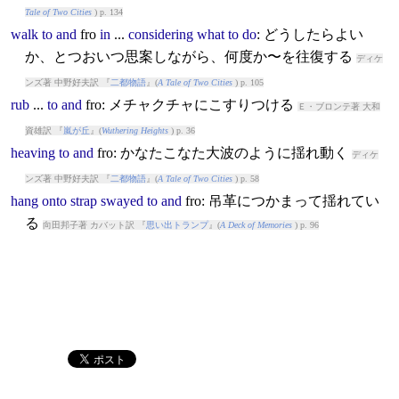
Tale of Two Cities
) p. 134
walk
to
and
fro
in
...
considering
what
to
do
: どうしたらよい
か、とつおいつ思案しながら、何度か〜を往復する
ディケ
ンズ著 中野好夫訳 『
二都物語
』(
A Tale of Two Cities
) p. 105
rub
...
to
and
fro
: メチャクチャにこすりつける
Ｅ・ブロンテ著 大和
資雄訳 『
嵐が丘
』(
Wuthering Heights
) p. 36
heaving
to
and
fro
: かなたこなた大波のように揺れ動く
ディケ
ンズ著 中野好夫訳 『
二都物語
』(
A Tale of Two Cities
) p. 58
hang
onto
strap
swayed
to
and
fro
: 吊革につかまって揺れてい
る
向田邦子著 カバット訳 『
思い出トランプ
』(
A Deck of Memories
) p. 96