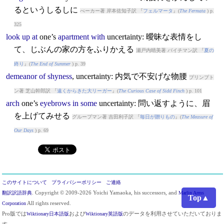
るというしるしに
べーカー著 岸本佐知子訳 『
フェルマータ
』(
The Fermata
) p.
325
look
up
at
one’s
apartment
with
uncertainty
: 曖昧な表情をし
て、じぶんの家の方をふりかえる
瀬戸内晴美著 バイチマン訳 『
夏の
終り
』(
The End of Summer
) p. 39
demeanor
of
shyness
,
uncertainty
: 内気で不安げな物腰
プリンプト
ン著 芝山幹郎訳 『
遠くからきた大リーガー
』(
The Curious Case of Sidd Finch
) p. 101
arch
one’s
eyebrows
in
some
uncertainty
: 問い返すように、眉
を上げてみせる
グループマン著 吉田利子訳 『
毎日が贈りもの
』(
The Measure of
Our Days
) p. 69
このサイトについて
プライバシーポリシー
ご連絡
翻訳訳語辞典
. Copyright © 2009-2026 Yoichi Yamaoka, his successors, and
Marlin Arms
Top▲
Corporation
All rights reserved.
Pro版では
Wiktionary日本語版
および
Wiktionary英語版
のデータを利用させていただいておりま