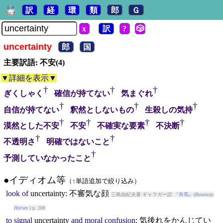
訳
経
環
類
郎
Ｇ
x
訳
?
🎲
uncertainty
郎
国
主要訳語: 不安(4)
▼詳細を表示▼
†
†
†
ぎくしゃく
確信が持てない
気まぐれ
†
†
†
自信が持てない
釈然としないもの
生殺しの気持
†
†
†
†
漠然とした不安
不安
不確実な要素
不決断
†
†
不透明さ
明確ではないこと
†
予測していなかったこと
●イディオム等
（
↑
単語追加で絞り込み）
look
of
uncertainty
: 不審気な顔
三島由紀夫著 ギャラガー訳 『
奔馬
』(
Runaway
Horses
) p. 200
to
signal
uncertainty
and
moral
confusion
: 気後れをかんじてい