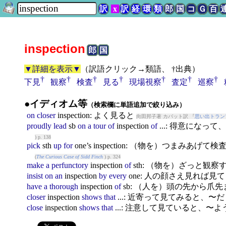
訳
x
訳
経
環
類
郎
国
コ
Ｇ
百
inspection
郎
国
▼詳細を表示▼
（
訳語クリック→類語、 †出典
）
†
†
†
†
†
†
†
下見
観察
検査
見る
現場視察
査定
巡察
●イディオム等
（検索欄に単語追加で絞り込み）
on
closer
inspection
: よく見ると
向田邦子著 カバット訳 『
思い出トラン
proudly
lead
sb
on
a
tour
of
inspection
of
...: 得意になっ
) p. 138
pick
sth
up
for
one’s
inspection
: （物を）つまみあげて検
(
The Curious Case of Sidd Finch
) p. 324
make
a
perfunctory
inspection
of
sth: （物を）ざっと観察
insist
on
an
inspection
by
every
one: 人の顔さえ見れば見
have
a
thorough
inspection
of
sb: （人を）頭の先から爪
closer
inspection
shows
that
...: 近寄って見てみると、〜
close
inspection
shows
that
...: 注意して見ていると、〜