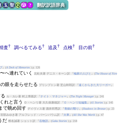
連
玉
聖
Q
🎲
?
翻訳訳語辞典
†
†
†
†
†
精査
調べるてみる
追及
点検
目の前
プ
』(
A Deck of Memories
) p. 126
て、〜へ連れていく
北杜夫著 デニス・キーン訳 『
楡家の人びと
』(
The House of Nire
査の眼を走らせたる
プリンプトン著 芝山幹郎訳 『
遠くからきた大リーガー
』
する
ル・カレ著 村上博基訳 『
ナイト・マネジャー
』(
The Night Manager
) p. 241
てくれと言う
Ｏ・ヘンリ著 大久保康雄訳 『
Ｏ・ヘンリ短編集
』(
41 Stories
) p. 145
先まで眺め回す
デイヴィス著 酒井邦秀訳 『
青銅の翳り
』(
Shadows in Bronze
) p. 23
だ
宮部みゆき著 アルフレッド・バーンバウム訳 『
火車
』(
All She Was Worth
) p. 47
ようだ
椎名誠著 ショット訳 『
岳物語
』(
Gaku Stories
) p. 218