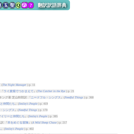
連
玉
聖
Q
🎲
?
翻訳訳語辞典
』(
The Night Manager
) p. 11
 『
ライ麦畑でつかまえて
』(
The Catcher in the Rye
) p. 21
キング著 芝山幹郎訳 『
ニードフル・シングス
』(
Needful Things
) p. 368
と仲間たち
』(
Smiley's People
) p. 419
・シングス
』(
Needful Things
) p. 170
マイリーと仲間たち
』(
Smiley's People
) p. 385
訳 『
羊をめぐる冒険
』(
A Wild Sheep Chase
) p. 217
ち
』(
Smiley's People
) p. 402