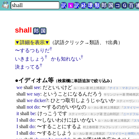
訳
x
訳
経
環
類
郎
国
コ
Ｇ
百
shall
郎
国
▼詳細を表示▼
（
訳語クリック→類語、 †出典
）
†
〜するつもりだ
†
†
いきましょう
かも知れない
†
決まってる
●イディオム等
（検索欄に単語追加で絞り込み）
we
shall
see
: だといいけど
ル・カレ著 村上博基訳 『
ナイト・マネジャー
shall
we
say
: ということになるんだろう
サリンジャー著 野崎孝訳
shall
we
dicker
?: ひとつ取引しようじゃないか
スティーヴン・
shall
not
do
: 〜するのがいやなの
ル・カレ著 村上博基訳 『
スマイリー
it
shall
be
: けっこうです
スティーヴン・キング著 芝山幹郎訳 『
ニードフル
I
shall
do
: 〜しないわけにはいかない
ル・カレ著 村上博基訳 『
ス
I
shall
do
: 〜することにするよ
村上春樹著 アルフレッド・バーンバウム
I
shall
do
: 〜するとしよう
ル・カレ著 村上博基訳 『
スマイリーと仲間た