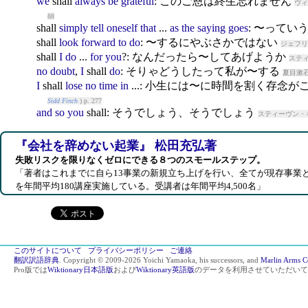
we
shall
always
be
grateful
: このご恩は終生忘れません
ヴィ
88
shall
simply
tell
oneself
that
...
as
the
saying
goes
: 〜ってい
shall
look
forward
to
do
: 〜するにやぶさかではない
ジェフリ
shall
I
do
...
for
you
?: なんだったら〜してあげようか
スティ
no
doubt
,
I
shall
do
: そりゃどうしたって私が〜する
夏目漱石
I
shall
lose
no
time
in
...: 小生には〜に時間を割く存念が
Sidd Finch
) p. 277
and
so
you
shall
: そうでしょう、そうでしょう
スティーヴン・
『会社を辞めない起業』 松田充弘著
失敗リスクを限りなくゼロにできる８つのスモールステップ。
「著者はこれまでに自ら13事業の新規立ち上げを行い、全てが現存事業
を年間平均180講座実施している。受講者は年間平均4,500名」
このサイトについて
プライバシーポリシー
ご連絡
翻訳訳語辞典
. Copyright © 2009-2026 Yoichi Yamaoka, his successors, and
Marlin Arms C
Pro版では
Wiktionary日本語版
および
Wiktionary英語版
のデータを利用させていただいて