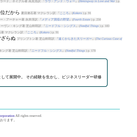
ラード、ネイグル著 高見浩訳 『
ラヴ・アンド・ウォー
』(
Hemingway in Love and War
) p.
う位だから
夏目漱石著 マクレラン訳 『
こころ
』(
Kokoro
) p. 91
ー・アーチャー著 永井淳訳 『
メディア買収の野望
』(
Fourth Estate
) p. 250
ーヴン・キング著 芝山幹郎訳 『
ニードフル・シングス
』(
Needful Things
) p. 183
著 マクレラン訳 『
こころ
』(
Kokoro
) p. 91
ござらぬ
プリンプトン著 芝山幹郎訳 『
遠くからきた大リーガー
』(
The Curious Case of
キング著 芝山幹郎訳 『
ニードフル・シングス
』(
Needful Things
) p. 170
として展開中。 その経験を生かし、ビジネスリーダー研修
orporation
All rights reserved.
おります。