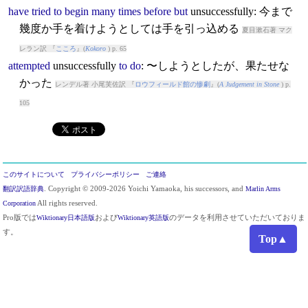
have
tried
to
begin
many
times
before
but
unsuccessfully
: 今まで
幾度か手を着けようとしては手を引っ込める
夏目漱石著 マク
レラン訳 『
こころ
』(
Kokoro
) p. 65
attempted
unsuccessfully
to
do
: 〜しようとしたが、果たせな
かった
レンデル著 小尾芙佐訳 『
ロウフィールド館の惨劇
』(
A Judgement in Stone
) p.
105
このサイトについて
プライバシーポリシー
ご連絡
翻訳訳語辞典
. Copyright © 2009-2026 Yoichi Yamaoka, his successors, and
Marlin Arms
Corporation
All rights reserved.
Pro版では
Wiktionary日本語版
および
Wiktionary英語版
のデータを利用させていただいておりま
す。
Top▲