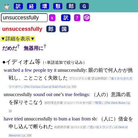
訳
経
環
類
郎
Ｇ
x
訳
?
🎲
unsuccessfully
郎
国
▼詳細を表示▼
†
†
だめだ
無器用に
●イディオム等
（
↑
単語追加で絞り込み）
watched
a
few
people
try
it
unsuccessfully
: 眼の前で何人かが挑
戦し、ことごとく失敗した
プリンプトン著 芝山幹郎訳 『
遠くからきた大
リーガー
』(
The Curious Case of Sidd Finch
) p. 193
unsuccessfully
sound
out
one’s
true
feelings
: （人の）意識の底
を探りそこなう
吉行淳之介著 ジョン・ベスター訳 『
暗室
』(
The Dark Room
) p.
30
have
tried
unsuccessfully
to
bum
a
loan
from
sb: （人に）借金を
申し込んで断られた
向田邦子著 カバット訳 『
思い出トランプ
』(
A Deck of
Memories
) p. 208