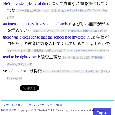
He’d
invested
plenty
of
time
: 進んで貴重な時間を提供してく
れた
ストール著 池央耿訳 『
カッコウはコンピュータに卵を産む
』(
The Cuckoo's Egg
)
p. 257
an
intense
muteness
invested
the
chamber
: きびしい無言が部屋
を埋めている
安部公房著 ソーンダーズ訳 『
第四間氷期
』(
Inter Ice Age 4
) p. 67
there
was
a
clear
sense
that
the
school
had
invested
in
us
: 学校が
自分たちの教育に力を入れてくれていることは明らかで
ミシェル・オバマ著 、長尾莉紗＋柴田さとみ訳 『
マイ・ストーリー
』(
Becoming
) chap. 4
tend
to
be
tight-vested
: 秘密主義だ
トゥロー著 上田公子訳 『
有罪答弁
』
(
Pleading Guilty
) p. 45
vested
interests
: 既得権
ル・カレ著 村上博基訳 『
スマイリーと仲間たち
』(
Smiley's
People
) p. 80
このサイトについて
プライバシーポリシー
ご連絡
翻訳訳語辞典
. Copyright © 2009-2026 Yoichi Yamaoka, his successors, and
Marlin Arms
Top▲