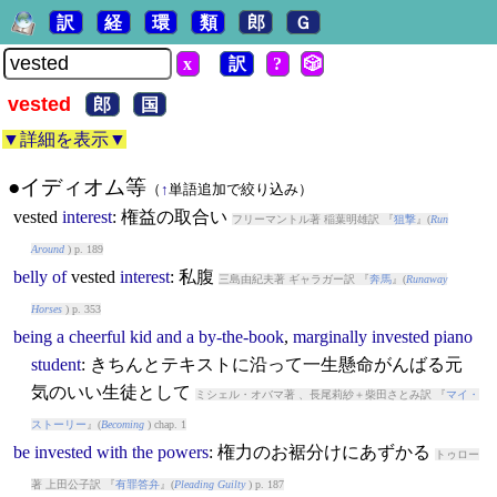
訳
経
環
類
郎
Ｇ
x
訳
?
🎲
vested
郎
国
▼詳細を表示▼
●イディオム等
（
↑
単語追加で絞り込み）
vested
interest
: 権益の取合い
フリーマントル著 稲葉明雄訳 『
狙撃
』(
Run
Around
) p. 189
belly
of
vested
interest
: 私腹
三島由紀夫著 ギャラガー訳 『
奔馬
』(
Runaway
Horses
) p. 353
being
a
cheerful
kid
and
a
by-the-book
,
marginally
invested
piano
student
: きちんとテキストに沿って一生懸命がんばる元
気のいい生徒として
ミシェル・オバマ著 、長尾莉紗＋柴田さとみ訳 『
マイ・
ストーリー
』(
Becoming
) chap. 1
be
invested
with
the
powers
: 権力のお裾分けにあずかる
トゥロー
著 上田公子訳 『
有罪答弁
』(
Pleading Guilty
) p. 187