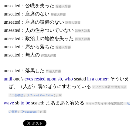
unseated：公職を失った
辞遊人辞書
unseated：座席のない
辞遊人辞書
unseated：座席の設備のない
辞遊人辞書
unseated：人の住みついていない
辞遊人辞書
unseated：政治上の地位を失った
辞遊人辞書
unseated：席から落ちた
辞遊人辞書
unseated：無人の
辞遊人辞書
unseated：落馬した
辞遊人辞書
until
one’s
eyes
rested
upon
sb
,
who
seated
in
a
corner
: そういえ
ば、（人が）隅のほうにすわっている
ディケンズ著 中野好夫訳
『
二都物語
』(
A Tale of Two Cities
) p. 60
wave
sb
to
be
seated
: まあまあと宥める
マキャフリイ著 小尾芙佐訳 『
竜
の探索
』(
Dragonquest
) p. 53