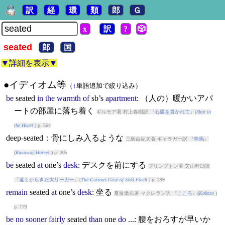
訳
経
環
類
郎
Ｇ
x
訳
?
🎲
seated
郎
国
▼詳細を表示▼
●イディオム等
（
↑
単語追加で絞り込み）
be
seated
in
the
warmth
of
sb’s
apartment
: （人の）暖かいアパ
ートの部屋に落ち着く
ギルモア著 村上春樹訳 『
心臓を貫かれて
』(
Shot in
the Heart
) p. 564
deep-seated：骨にしみ入るような
三島由紀夫著 ギャラガー訳 『
奔馬
』
(
Runaway Horses
) p. 205
be
seated
at
one’s
desk
: デスクを前にする
プリンプトン著 芝山幹郎訳
『
遠くからきた大リーガー
』(
The Curious Case of Sidd Finch
) p. 299
remain
seated
at
one’s
desk
: 坐る
夏目漱石著 マクレラン訳 『
こころ
』(
Kokoro
)
p. 179
be
no
sooner
fairly
seated
than
one
do
...: 腰をおろすが早いか