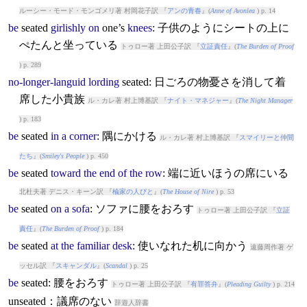
ルーシー・モード・モンゴメリ著 村岡花子訳 『
アンの青春
』(
Anne of Avonlea
) p. 14
be
seated
girlishly
on
one’s
knees
: 子供のようにシートの上に
ぺたんと坐っている
トゥロー著 上田公子訳 『
立証責任
』(
The Burden of Proof
) p. 289
no-longer-languid
lording
seated
: 日ごろの物憂さを消して着
席した小貴族
ル・カレ著 村上博基訳 『
ナイト・マネジャー
』(
The Night Manager
) p. 183
be
seated
in
a
corner
: 隅にかける
ル・カレ著 村上博基訳 『
スマイリーと仲間
たち
』(
Smiley's People
) p. 450
be
seated
toward
the
end
of
the
row
: 端に近いほうの席にいる
北杜夫著 デニス・キーン訳 『
楡家の人びと
』(
The House of Nire
) p. 53
be
seated
on
a
sofa
: ソファに腰をおろす
トゥロー著 上田公子訳 『
立証
責任
』(
The Burden of Proof
) p. 184
be
seated
at
the
familiar
desk
: 使いなれた机に向かう
遠藤周作著 ゲ
ッセル訳 『
スキャンダル
』(
Scandal
) p. 25
be
seated
: 腰をおろす
トゥロー著 上田公子訳 『
有罪答弁
』(
Pleading Guilty
) p. 214
unseated：議席のない
辞遊人辞書