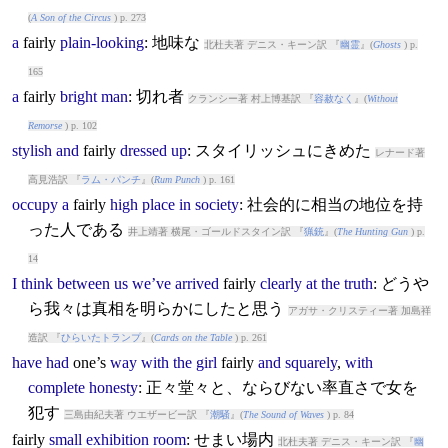
(
A Son of the Circus
) p. 273
a
fairly
plain-looking
: 地味な
北杜夫著 デニス・キーン訳 『
幽霊
』(
Ghosts
) p.
165
a
fairly
bright
man
: 切れ者
クランシー著 村上博基訳 『
容赦なく
』(
Without
Remorse
) p. 102
stylish
and
fairly
dressed
up
: スタイリッシュにきめた
レナード著
高見浩訳 『
ラム・パンチ
』(
Rum Punch
) p. 161
occupy
a
fairly
high
place
in
society
: 社会的に相当の地位を持
った人である
井上靖著 横尾・ゴールドスタイン訳 『
猟銃
』(
The Hunting Gun
) p.
14
I
think
between
us
we’ve
arrived
fairly
clearly
at
the
truth
: どうや
ら我々は真相を明らかにしたと思う
アガサ・クリスティー著 加島祥
造訳 『
ひらいたトランプ
』(
Cards on the Table
) p. 261
have
had
one’s
way
with
the
girl
fairly
and
squarely
,
with
complete
honesty
: 正々堂々と、ならびない率直さで女を
犯す
三島由紀夫著 ウエザービー訳 『
潮騒
』(
The Sound of Waves
) p. 84
fairly
small
exhibition
room
: せまい場内
北杜夫著 デニス・キーン訳 『
幽