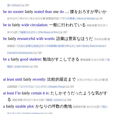
霊
』(
Ghosts
) p. 197
be
no
sooner
fairly
seated
than
one
do
...: 腰をおろすが早いか
ルーシー・モード・モンゴメリ著 村岡花子訳 『
アンの青春
』(
Anne of Avonlea
) p. 14
be
in
fairly
wide
circulation
: 一般に行われている
北杜夫著 デニス・
キーン訳 『
楡家の人びと
』(
The House of Nire
) p. 197
be
fairly
resourceful
with
words
: 語彙は豊富なほうだ
フルガム著 池
央耿訳 『
人生に必要な知恵はすべて幼稚園の砂場で学んだ
』(
All I Really Need to Know I
Learned in Kindergarten
) p. 183
be
a
fairly
good
student
: 勉強がすこしできる
椎名誠著 ショット訳 『
岳
物語
』(
Gaku Stories
) p. 158
at
least
until
fairly
recently
: 比較的最近まで
スティーヴン・キング著 芝
山幹郎訳 『
ニードフル・シングス
』(
Needful Things
) p. 227
at
least
I’m
fairly
certain
it
is
: たしかそうだったような気がす
る
北杜夫著 デニス・キーン訳 『
幽霊
』(
Ghosts
) p. 208
a
fairly
sizable
plot
: かなりの坪数の敷地
向田邦子著 カバット訳 『
思い
出トランプ
』(
A Deck of Memories
) p. 101