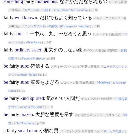
something
fairly
momentous
: なにかただならぬもの
ル・カレ著 村
上博基訳 『
スクールボーイ閣下
』(
The Honourable Schoolboy
) p. 395
fairly
well
known
: だれでもよく知っている
アガサ・クリスティー著
永井淳訳 『
フランクフルトへの乗客
』(
Passenger to Frankfurt
) p. 140
fairly
sure
...: 十中八、九、〜だろうと思う
レナード著 高見浩訳 『
ラ
ム・パンチ
』(
Rum Punch
) p. 387
fairly
ordinary
sister
: 見栄えのしない妹
デイヴィス著 酒井邦秀訳 『
青銅
の翳り
』(
Shadows in Bronze
) p. 265
be
fairly
sure
: 確信する
スティーヴン・キング著 芝山幹郎訳 『
ニードフル・シン
グス
』(
Needful Things
) p. 117
be
fairly
sure
: 脳裏をよぎる
ニコルソン著 宮脇孝雄訳 『
食物連鎖
』(
The Food
Chain
) p. 65
be
fairly
kind-spirited
: 気のいい人間だ
ギルモア著 村上春樹訳 『
心臓を貫
かれて
』(
Shot in the Heart
) p. 169
be
fairly
brazen
: 大胆な態度を示す
吉行淳之介著 ジョン・ベスター訳 『
暗
室
』(
The Dark Room
) p. 248
a
fairly
small
man
: 小柄な男
アーヴィング著 岸本佐知子訳 『
サーカスの息子
』