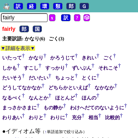
訳
経
環
類
郎
Ｇ
x
訳
?
🎲
fairly
郎
国
主要訳語: かなり(6) ごく(3)
▼詳細を表示▼
†
†
†
†
†
いたって
かなり
かろうじて
きれい
ごく
†
†
†
†
†
しかも
すこし
すっかり
ずいぶん
それこそ
†
†
†
†
たいそう
だいたい
ちょっと
とくに
†
†
†
どうしてなかなか
どちらかといえば
なかなか
†
†
†
†
なるべく
なんとか
ほとんど
ほんの
†
†
†
まっさかさまに
もの静か
わけへだてのないように
†
†
†
†
†
†
わりあい
わりと
わりに
充分
相当
比較的
●イディオム等
（
↑
単語追加で絞り込み）