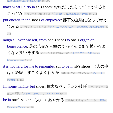
(
The Curious Case of Sidd Finch
) p. 395
that’s
what
I’d
do
in
sb’s
shoe
s: おれだったらまずそうすると
ころだが
トゥロー著 上田公子訳 『
立証責任
』(
The Burden of Proof
) p. 214
put
oneself
in
the
shoe
s
of
employee
: 部下の立場になって考え
てみる
コネラン著 仁平和夫訳 『
ディズニー7つの法則
』(
Inside the Magic Kingdom
) p.
113
laugh
all
over
oneself
,
from
one’s
shoe
s
to
one’s
organ
of
benevolence
: 足の爪先から頭のてっぺんにまで拡がるよ
うな大笑いをする
ディケンズ著 村岡花子訳 『
クリスマス・カロル
』(
A
Christmas Carol
) p. 54
it
is
not
hard
for
me
to
remember
sth
to
be
in
sb’s
shoe
s: （人の事
は）経験上すごくよくわかる
吉本ばなな著 ワスデン訳 『
アムリタ
』
(
Amrita
) p. 102
fill
some
mighty
big
shoe
s: 偉大なベテランの後任
タランティーノ著
芝山幹郎訳 『
フォー・ルームス
』(
Four Rooms
) p. 25
be
in
one’s
shoe
s: （人に）あやかる
三島由紀夫著 ギャラガー訳 『
奔馬
』
(
Runaway Horses
) p. 436