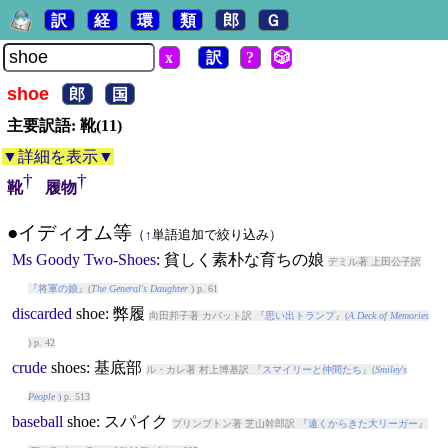
訳
経
環
類
郎
Ｇ
x
訳
?
🎲
shoe
郎
国
主要訳語: 靴(11)
▼詳細を表示▼
†
†
靴
履物
●イディオム等
（
↑
単語追加で絞り込み）
Ms
Goody
Two-Shoes
: 貧しく素朴な育ちの娘
デミル著 上田公子訳
『
将軍の娘
』(
The General's Daughter
) p. 61
discarded
shoe
: 弊履
向田邦子著 カバット訳 『
思い出トランプ
』(
A Deck of Memories
) p. 42
crude
shoe
s: 基底部
ル・カレ著 村上博基訳 『
スマイリーと仲間たち
』(
Smiley's
People
) p. 513
baseball
shoe
: スパイク
プリンプトン著 芝山幹郎訳 『
遠くからきた大リーガー
』