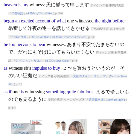
heaven
is
my
witness
: 天に誓って申します
ディケンズ著 中野好夫訳
『
二都物語
』(
A Tale of Two Cities
) p. 240
begin
an
excited
account
of
what
one
witness
ed
the
night
before
:
昂奮して昨夜の逐一を話してきかせる
三島由紀夫著 ネイサン訳
『
午後の曳航
』(
The Sailor Who Fell from Grace with the Sea
) p. 50
be
too
nervous
to
bear
witness
es: あまり不安でたまらないの
で、だれにもそばにいてもらいたくない
ディケンズ著 村岡花子
訳 『
クリスマス・カロル
』(
A Christmas Carol
) p. 84
as
witness
sb’s
impulse
to
buy
...: 〜を買おうというのが、そ
のいい証拠だ
ディック著 小尾芙佐訳 『
火星のタイム・スリップ
』(
Martian Time-
Slip
) p. 13
as
if
one
is
witness
ing
something
quite
fabulous
: まるで珍しいも
のでも見るように
安部公房著 ソーンダーズ訳 『
第四間氷期
』(
Inter Ice Age 4
)
p. 147