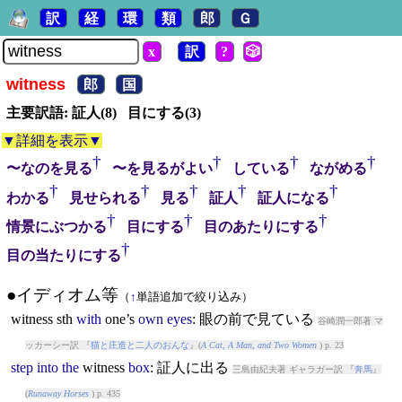
訳
経
環
類
郎
Ｇ
x
訳
?
🎲
witness
郎
国
主要訳語: 証人(8) 目にする(3)
▼詳細を表示▼
†
†
†
†
〜なのを見る
〜を見るがよい
している
ながめる
†
†
†
†
†
わかる
見せられる
見る
証人
証人になる
†
†
†
情景にぶつかる
目にする
目のあたりにする
†
目の当たりにする
●イディオム等
（
↑
単語追加で絞り込み）
witness
sth
with
one’s
own
eyes
: 眼の前で見ている
谷崎潤一郎著 マ
ッカーシー訳 『
猫と庄造と二人のおんな
』(
A Cat, A Man, and Two Women
) p. 23
step
into
the
witness
box
: 証人に出る
三島由紀夫著 ギャラガー訳 『
奔馬
』
(
Runaway Horses
) p. 435