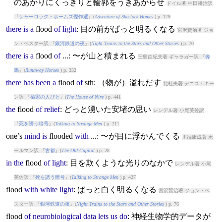
のあかりにくっきりと輪郭をうきあがらせ
ドイル著 中田耕治訳
『
シャーロック・ホームズ傑作選
』(
Adventure of Sherlock Homes
) p. 179
there
is
a
flood
of
light
: 目の前がぱっと明るくなる
宮沢賢治著 ジョ
ン・ベスター訳 『
銀河鉄道の夜
』(
Night Trains to the Stars and Other Stories
) p. 70
there
is
a
flood
of
...: 〜が山と積まれる
三島由紀夫著 ギャラガー訳 『
奔
馬
』(
Runaway Horses
) p. 332
there
has
been
a
flood
of
sth: （物が）溢れだす
北杜夫著 デニス・キー
ン訳 『
楡家の人びと
』(
The House of Nire
) p. 441
the
flood
of
relief
: どっと湧いた安堵の思い
レンデル著 小尾芙佐訳
『
死を誘う暗号
』(
Talking to Strange Men
) p. 211
one’s
mind
is
flood
ed
with
...: 〜が目に浮かんでくる
川端康成著 ホ
ールマン訳 『
古都
』(
The Old Capital
) p. 28
in
the
flood
of
light
: 目を欺くような光りのなかで
レンデル著 小尾
芙佐訳 『
死を誘う暗号
』(
Talking to Strange Men
) p. 427
flood
with
white
light
: ぱっと白く明るくなる
宮沢賢治著 ジョン・ベ
スター訳 『
銀河鉄道の夜
』(
Night Trains to the Stars and Other Stories
) p. 76
flood
of
neurobiological
data
lets
us
do
: 神経生物学的データが