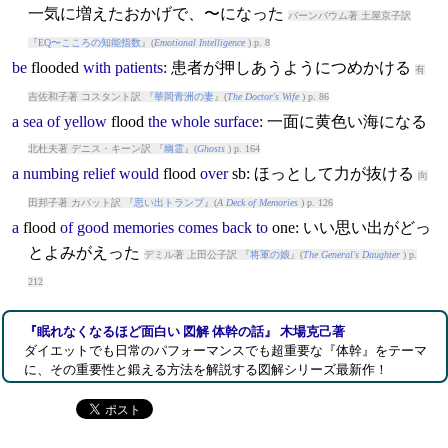
一気に増えたおかげで、〜になった
バーンバウム著 土屋京子訳
『
EQ〜こころの知能指数
』(
Emotional Intelligence
) p. 8
be
flood
ed
with
patients
: 患者が押しあうようにつめかける
有
吉佐和子著 コスタント訳 『
華岡青洲の妻
』(
The Doctor's Wife
) p. 86
a
sea
of
yellow
flood
the
whole
surface
: 一面に黄色い海になる
北杜夫著 デニス・キーン訳 『
幽霊
』(
Ghosts
) p. 164
a
numbing
relief
would
flood
over
sb: ほっとして力が抜ける
向
田邦子著 カバット訳 『
思い出トランプ
』(
A Deck of Memories
) p. 126
a
flood
of
good
memories
comes
back
to
one: いい思い出がどっ
とよみがえった
デミル著 上田公子訳 『
将軍の娘
』(
The General's Daughter
) p.
212
『眠れなくなるほど面白い 図解 体幹の話』 木場克己著
ダイエットでも日常のパフォーマンスでも超重要な『体幹』をテーマ
に、その重要性と鍛える方法を解説する図解シリーズ最新作！