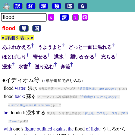
訳
経
環
類
郎
Ｇ
x
訳
?
🎲
flood
郎
国
▼詳細を表示▼
†
†
†
あふれかえる
うようよと
どっと一面に溢れる
†
†
†
†
†
ほとばしり
寄せる
洪水
襲いかかる
充ちる
†
†
†
†
浸水
水害
送り込む
奔流
●イディオム等
（
↑
単語追加で絞り込み）
flood
water
: 洪水
安部公房著 ソーンダーズ訳 『
第四間氷期
』(
Inter Ice Age 4
) p. 254
flood
back
: 蘇る
フリーマントル著 稲葉明雄訳 『
亡命者はモスクワをめざす
』
(
Charlie Muffin and Russian Rose
) p. 137
be
flood
ed: 浸水する
マクリーン著 村上博基訳 『
女王陛下のユリシーズ号
』(
HMS
Ulysses
) p. 428
with
one’s
figure
outlined
against
the
flood
of
light
: うしろから