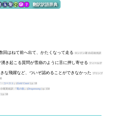
連
玉
聖
Q
🎲
?
翻訳訳語辞典
に数回はねて前へ出て、かたくなって走る
ロンドン著 白石佑光訳
頭で湧き起こる質問が雪崩のように舌に押し寄せる
フィールデ
は、大きな飛躍など、ついぞ認めることができなかった
プリンプ
00
ド・コースト
』(
Gold Coast
) p. 18
 小尾芙佐訳 『
竜の歌
』(
Dragonsong
) p. 150
r
) p. 58