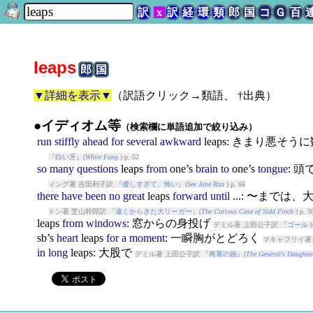
訳
x
訳
経
環
類
郎
国
コ
Ｇ
百
leaps
郎
国
▼詳細を表示▼
（
訳語クリック→類語、 †出典
）
●イディオム等
（検索欄に単語追加で絞り込み）
run
stiffly
ahead
for
several
awkward
leaps
: きまり悪そう
『
白い牙
』(
White Fang
) p. 52
so
many
questions
leaps
from
one’s
brain
to
one’s
tongue
: 
ィング著 吉田利子訳 『
優しすぎて、怖い
』(
See Jane Run
) p. 66
there
have
been
no
great
leaps
forward
until
...: 〜まで
トン著 芝山幹郎訳 『
遠くからきた大リーガー
』(
The Curious Case of Sidd Finch
) p. 3
leaps
from
windows
: 窓からの身投げ
デミル著 上田公子訳 『
ゴール
sb’s
heart
leaps
for
a
moment
: 一瞬胸がとどろく
マキャフリイ著
in
long
leaps
: 大股で
デミル著 上田公子訳 『
将軍の娘
』(
The General's Daughte