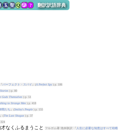
連
玉
聖
Q
🎲
?
翻訳訳語辞典
『
パーフェクト・スパイ
』(
A Perfect Spy
) p. 186
Stories
) p. 80
e Gods Themselves
) p. 51
alking to Strange Men
) p. 418
仲間たち
』(
Smiley's People
) p. 155
』(
The Last Shogun
) p. 37
 324
は如才なくふるまうこと
フルガム著 池央耿訳 『
人生に必要な知恵はすべて幼稚