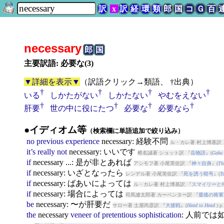
訳
x
訳
経
環
類
郎
国
コ
Ｇ
百
necessary
郎
国
主要訳語: 必要な(3)
▼詳細を表示▼
（
訳語クリック→類語、 †出典
）
†
†
†
†
いる
しかたがない
しかたない
やむをえない
†
†
†
†
肝要
世の中に役にたつ
必要な
必要なら
●イディオム等
（検索欄に単語追加で絞り込み）
no
previous
experience
necessary
: 経験不問
ル・カレ著 村上博基訳 
it’s
really
not
necessary
: いいです
椎名誠著 ショット訳 『
岳物語
』(
Gaku 
if
necessary
...: 是が非とあれば
アシモフ著 小尾芙佐訳 『
神々自身
』(
Th
if
necessary
: いざとなったら
レンデル著 小尾芙佐訳 『
死を誘う暗号
』(
T
if
necessary
: ばあいによっては
ル・カレ著 村上博基訳 『
スマイリーと
if
necessary
: 場合によっては
司馬遼太郎著 カーペンター訳 『
最後の将軍
be
necessary
: 〜が肝要だ
サロー著 土屋尚彦訳 『
大接戦
』(
Head to Head
) p.
the
necessary
veneer
of
pretentious
sophistication
: 人前で