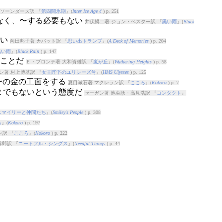
 ソーンダーズ訳 『
第四間氷期
』(
Inter Ice Age 4
) p. 251
もなく、〜する必要もない
井伏鱒二著 ジョン・ベスター訳 『
黒い雨
』(
Black
ない
向田邦子著 カバット訳 『
思い出トランプ
』(
A Deck of Memories
) p. 204
黒い雨
』(
Black Rain
) p. 147
いことだ
Ｅ・ブロンテ著 大和資雄訳 『
嵐が丘
』(
Wuthering Heights
) p. 58
ン著 村上博基訳 『
女王陛下のユリシーズ号
』(
HMS Ulysses
) p. 125
 〜の金の工面をする
夏目漱石著 マクレラン訳 『
こころ
』(
Kokoro
) p. 7
るまでもないという態度だ
セーガン著 池央耿・高見浩訳 『
コンタクト
』
スマイリーと仲間たち
』(
Smiley's People
) p. 308
ろ
』(
Kokoro
) p. 197
ン訳 『
こころ
』(
Kokoro
) p. 222
郎訳 『
ニードフル・シングス
』(
Needful Things
) p. 44