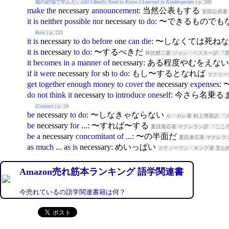
園の砂場で学んだ
』(
All I Really Need to Know I Learned in Kindergarten
) p. 209
make
the
necessary
announcement
: 当然公表もする
安部公房著
it
is
neither
possible
nor
necessary
to
do
: 〜できるもので
Rain
) p. 233
it
is
necessary
to
do
before
one
can
die
: 〜しなくては死ね
it
is
necessary
to
do
: 〜するべきだ
井伏鱒二著 ジョン・ベスター訳 『
it
becomes
in
a
manner
of
necessary
: ある程度やむをえな
if
it
were
necessary
for
sb
to
do
: もし〜するとなれば
マクリー
get
together
enough
money
to
cover
the
necessary
expenses
:
do
not
think
it
necessary
to
introduce
oneself
: 今さら名乗
(
Contact
) p. 24
be
necessary
to
do
: 〜しなきゃならない
ル・カレ著 村上博基訳 『
be
necessary
for
...: 〜すれば〜する
夏目漱石著 マクレラン訳 『
ここ
be
a
necessary
concomitant
of
...: 〜の半面だ
夏目漱石著 マクレラ
as
much
...
as
is
necessary
: めいっぱい
スティーヴン・キング著 芝山幹
Amazon売れ筋本ランキング 語学関連書
今売れているの語学関連書籍は何？