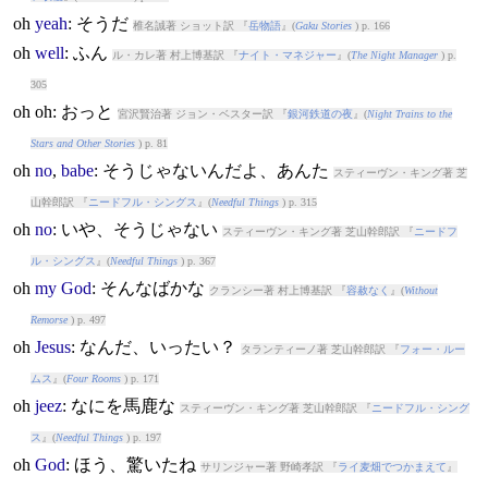
oh
yeah
: そうだ
椎名誠著 ショット訳 『
岳物語
』(
Gaku Stories
) p. 166
oh
well
: ふん
ル・カレ著 村上博基訳 『
ナイト・マネジャー
』(
The Night Manager
) p.
305
oh
oh
: おっと
宮沢賢治著 ジョン・ベスター訳 『
銀河鉄道の夜
』(
Night Trains to the
Stars and Other Stories
) p. 81
oh
no
,
babe
: そうじゃないんだよ、あんた
スティーヴン・キング著 芝
山幹郎訳 『
ニードフル・シングス
』(
Needful Things
) p. 315
oh
no
: いや、そうじゃない
スティーヴン・キング著 芝山幹郎訳 『
ニードフ
ル・シングス
』(
Needful Things
) p. 367
oh
my
God
: そんなばかな
クランシー著 村上博基訳 『
容赦なく
』(
Without
Remorse
) p. 497
oh
Jesus
: なんだ、いったい？
タランティーノ著 芝山幹郎訳 『
フォー・ルー
ムス
』(
Four Rooms
) p. 171
oh
jeez
: なにを馬鹿な
スティーヴン・キング著 芝山幹郎訳 『
ニードフル・シング
ス
』(
Needful Things
) p. 197
oh
God
: ほう、驚いたね
サリンジャー著 野崎孝訳 『
ライ麦畑でつかまえて
』