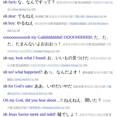
oh
fuck
: な、なんですって？
タランティーノ著 芝山幹郎訳 『
フォー・ルーム
ス
』(
Four Rooms
) p. 107
oh
dear
: でもねえ
井伏鱒二著 ジョン・ベスター訳 『
黒い雨
』(
Black Rain
) p. 94
oh
boy
: やるねえ
ウッドワード著 常盤新平訳 『
大統領の陰謀
』(
All the President's
Men
) p. 48
ooooooooooooh
my
Gahhhhhhhhd
!
OOOOHHHHH
: た、た、
た、たまんないよおおおっ！
スティーヴン・キング著 芝山幹郎訳 『
ニ
ードフル・シングス
』(
Needful Things
) p. 135
oh
say
,
look
what
I
found
: お、いいもの見つけた
スティーヴン・キ
ング著 芝山幹郎訳 『
ニードフル・シングス
』(
Needful Things
) p. 199
oh
no
!
what
happened
?: あっ、なんだよオ！
椎名誠著 ショット訳 『
岳
物語
』(
Gaku Stories
) p. 195
oh
for
God’s
sake
: ああ、いやだいやだ
北杜夫著 デニス・キーン訳 『
楡
家の人びと
』(
The House of Nire
) p. 488
Oh
my
God
,
did
you
hear
about
...
?: ねえねえ、聞いた？
トゥロ
ー著 上田公子訳 『
有罪答弁
』(
Pleading Guilty
) p. 242
oh
Jesus
Savior
meek
and
mild
!: 嘘でしょ！
スティーヴン・キング著 芝