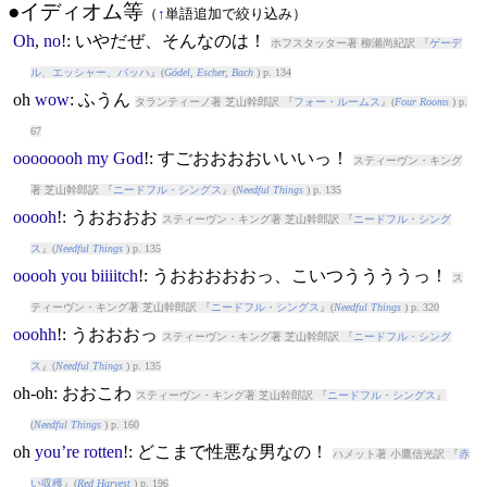
●イディオム等
（
↑
単語追加で絞り込み）
Oh
,
no
!: いやだぜ、そんなのは！
ホフスタッター著 柳瀬尚紀訳 『
ゲーデ
ル、エッシャー、バッハ
』(
Gödel, Escher, Bach
) p. 134
oh
wow
: ふうん
タランティーノ著 芝山幹郎訳 『
フォー・ルームス
』(
Four Rooms
) p.
67
oooooooh
my
God
!: すごおおおおいいいっ！
スティーヴン・キング
著 芝山幹郎訳 『
ニードフル・シングス
』(
Needful Things
) p. 135
ooooh
!: うおおおお
スティーヴン・キング著 芝山幹郎訳 『
ニードフル・シング
ス
』(
Needful Things
) p. 135
ooooh
you
biiiitch
!: うおおおおおっ、こいつううううっ！
ス
ティーヴン・キング著 芝山幹郎訳 『
ニードフル・シングス
』(
Needful Things
) p. 320
ooohh
!: うおおおっ
スティーヴン・キング著 芝山幹郎訳 『
ニードフル・シング
ス
』(
Needful Things
) p. 135
oh
-oh: おおこわ
スティーヴン・キング著 芝山幹郎訳 『
ニードフル・シングス
』
(
Needful Things
) p. 160
oh
you’re
rotten
!: どこまで性悪な男なの！
ハメット著 小鷹信光訳 『
赤
い収穫
』(
Red Harvest
) p. 196