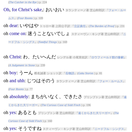
(
The Catcher in the Rye
) p. 224
Oh
,
for
Christ’s
sake
,: おいおい
タランティーノ著 芝山幹郎訳 『
フォー・ルー
ムス
』(
Four Rooms
) p. 109
oh
dear
: いやはや
トゥロー著 上田公子訳 『
立証責任
』(
The Burden of Proof
) p. 231
oh
come
on
: 迷うことないでしょ
スティーヴン・キング著 芝山幹郎訳 『
ニ
ードフル・シングス
』(
Needful Things
) p. 169
oh
Christ
: わ、たいへんだ
レンデル著 小尾芙佐訳 『
ロウフィールド館の惨劇
』
(
A Judgement in Stone
) p. 239
oh
boy
: うーん
椎名誠著 ショット訳 『
岳物語
』(
Gaku Stories
) p. 81
oh
and
uhh
: じつはそのう
タランティーノ著 芝山幹郎訳 『
フォー・ルームス
』
(
Four Rooms
) p. 77
oh
absolutely
: まちがいなく、できたさ
プリンプトン著 芝山幹郎訳 『
遠
くからきた大リーガー
』(
The Curious Case of Sidd Finch
) p. 196
oh
yes
: あるとも
プリンプトン著 芝山幹郎訳 『
遠くからきた大リーガー
』(
The
Curious Case of Sidd Finch
) p. 160
oh
yes
: そうですね
スティーヴン・キング著 芝山幹郎訳 『
ニードフル・シングス
』