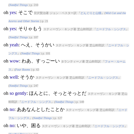
(
Needful Things
) p. 210
oh
yes
: そこで
宮沢賢治著 ジョン・ベスター訳 『
どんぐりと山猫
』(
Wild Cat and the
Acorns and Other Stories
) p. 21
oh
yes
: そりゃもう
スティーヴン・キング著 芝山幹郎訳 『
ニードフル・シングス
』
(
Needful Things
) p. 107
oh
yeah
: へえ、そうかい
スティーヴン・キング著 芝山幹郎訳 『
ニードフル・シ
ングス
』(
Needful Things
) p. 101
oh
wow
: わあ、すっごーい
タランティーノ著 芝山幹郎訳 『
フォー・ルーム
ス
』(
Four Rooms
) p. 63
oh
well
: そうか
スティーヴン・キング著 芝山幹郎訳 『
ニードフル・シングス
』
(
Needful Things
) p. 247
oh
so
gently
: ほんとに、そっとそっとだ
スティーヴン・キング著 芝山
幹郎訳 『
ニードフル・シングス
』(
Needful Things
) p. 149
oh
no
: ああなんとしたことか
スティーヴン・キング著 芝山幹郎訳 『
ニード
フル・シングス
』(
Needful Things
) p. 127
oh
no
: いや、困る
スティーヴン・キング著 芝山幹郎訳 『
ニードフル・シングス
』