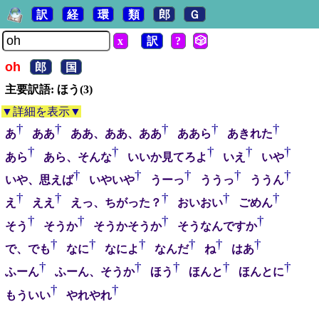
訳
経
環
類
郎
Ｇ
x
訳
?
🎲
oh
郎
国
主要訳語: ほう(3)
▼詳細を表示▼
†
†
†
†
†
あ
ああ
ああ、ああ、ああ
ああら
あきれた
†
†
†
†
†
あら
あら、そんな
いいか見てろよ
いえ
いや
†
†
†
†
†
いや、思えば
いやいや
うーっ
ううっ
ううん
†
†
†
†
†
え
ええ
えっ、ちがった？
おいおい
ごめん
†
†
†
†
そう
そうか
そうかそうか
そうなんですか
†
†
†
†
†
†
で、でも
なに
なによ
なんだ
ね
はあ
†
†
†
†
†
ふーん
ふーん、そうか
ほう
ほんと
ほんとに
†
†
もういい
やれやれ