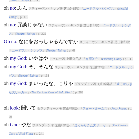
(
Needful Things
) p. 241
oh
no
: ふん
スティーヴン・キング著 芝山幹郎訳 『
ニードフル・シングス
』(
Needful
Things
) p. 179
oh
no
: 冗談じゃない
スティーヴン・キング著 芝山幹郎訳 『
ニードフル・シング
ス
』(
Needful Things
) p. 225
Oh
no
: なにをおっしゃるんですか
スティーヴン・キング著 芝山幹郎訳
『
ニードフル・シングス
』(
Needful Things
) p. 68
oh
my
God
: いやはや
トゥロー著 上田公子訳 『
有罪答弁
』(
Pleading Guilty
) p. 111
oh
my
God
: そ、そんな
スティーヴン・キング著 芝山幹郎訳 『
ニードフル・シン
グス
』(
Needful Things
) p. 138
oh
my
God
: まいったな、こりゃ
プリンプトン著 芝山幹郎訳 『
遠くからき
た大リーガー
』(
The Curious Case of Sidd Finch
) p. 269
oh
look
: 聞いて
タランティーノ著 芝山幹郎訳 『
フォー・ルームス
』(
Four Rooms
) p.
79
oh
God
: やだ
プリンプトン著 芝山幹郎訳 『
遠くからきた大リーガー
』(
The Curious
Case of Sidd Finch
) p. 241