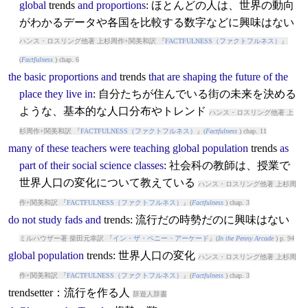
global
trends
and
proportions
: ほとんどの人は、世界の動向
がわかるデータや各国を比較する数字などに興味はない
ハンス・ロスリング他著 上杉周作+関美和訳 『
FACTFULNESS（ファクトフルネス）
』
(
Factfulness
) chap. 6
the
basic
proportions
and
trends
that
are
shaping
the
future
of
the
place
they
live
in
: 自分たちが住んでいる街の未来を決める
ような、基本的な人口分布やトレンド
ハンス・ロスリング他著 上
杉周作+関美和訳 『
FACTFULNESS（ファクトフルネス）
』(
Factfulness
) chap. 11
many
of
these
teachers
were
teaching
global
population
trends
as
part
of
their
social
science
classes
: 社会科の教師は、授業で
世界人口の変化について教えている
ハンス・ロスリング他著 上杉周
作+関美和訳 『
FACTFULNESS（ファクトフルネス）
』(
Factfulness
) chap. 3
do
not
study
fads
and
trends
: 流行だの時勢だのに興味はない
ミルハウザー著 柴田元幸訳 『
イン・ザ・ペニー・アーケード
』(
In the Penny Arcade
) p. 94
global
population
trends
: 世界人口の変化
ハンス・ロスリング他著 上杉周
作+関美和訳 『
FACTFULNESS（ファクトフルネス）
』(
Factfulness
) chap. 3
trendsetter：流行を作る人
辞遊人辞書