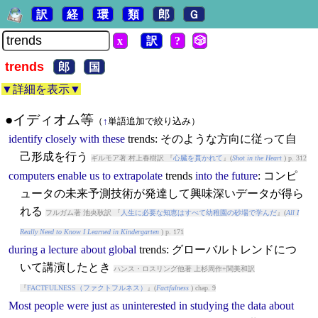
訳
経
環
類
郎
Ｇ
x
訳
?
🎲
trends
郎
国
▼詳細を表示▼
●イディオム等
（
↑
単語追加で絞り込み）
identify
closely
with
these
trends
: そのような方向に従って自
己形成を行う
ギルモア著 村上春樹訳 『
心臓を貫かれて
』(
Shot in the Heart
) p. 312
computers
enable
us
to
extrapolate
trends
into
the
future
: コンピ
ュータの未来予測技術が発達して興味深いデータが得ら
れる
フルガム著 池央耿訳 『
人生に必要な知恵はすべて幼稚園の砂場で学んだ
』(
All I
Really Need to Know I Learned in Kindergarten
) p. 171
during
a
lecture
about
global
trends
: グローバルトレンドにつ
いて講演したとき
ハンス・ロスリング他著 上杉周作+関美和訳
『
FACTFULNESS（ファクトフルネス）
』(
Factfulness
) chap. 9
Most
people
were
just
as
uninterested
in
studying
the
data
about