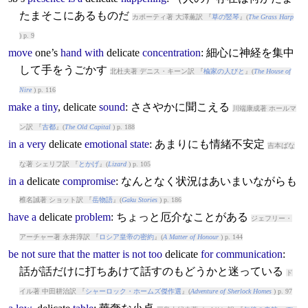
たまそこにあるものだ
カポーティ著 大澤薫訳 『
草の竪琴
』(
The Grass Harp
) p. 9
move
one’s
hand
with
delicate
concentration
: 細心に神経を集中
して手をうごかす
北杜夫著 デニス・キーン訳 『
楡家の人びと
』(
The House of
Nire
) p. 116
make
a
tiny
,
delicate
sound
: ささやかに聞こえる
川端康成著 ホールマ
ン訳 『
古都
』(
The Old Capital
) p. 188
in
a
very
delicate
emotional
state
: あまりにも情緒不安定
吉本ばな
な著 シェリフ訳 『
とかげ
』(
Lizard
) p. 105
in
a
delicate
compromise
: なんとなく状況はあいまいながらも
椎名誠著 ショット訳 『
岳物語
』(
Gaku Stories
) p. 186
have
a
delicate
problem
: ちょっと厄介なことがある
ジェフリー・
アーチャー著 永井淳訳 『
ロシア皇帝の密約
』(
A Matter of Honour
) p. 144
be
not
sure
that
the
matter
is
not
too
delicate
for
communication
:
話が話だけに打ちあけて話すのもどうかと迷っている
ド
イル著 中田耕治訳 『
シャーロック・ホームズ傑作選
』(
Adventure of Sherlock Homes
) p. 97