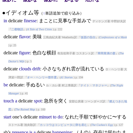
●イディオム等
（
↑
単語追加で絞り込み）
in
delicate
finesse
: まことに見事な手並みで
ディケンズ著 中野好夫訳
『
二都物語
』(
A Tale of Two Cities
) p. 222
delicate
flavor
: 美味
三島由紀夫著 Weatherby訳 『
仮面の告白
』(
Confessions of a Mask
) p. 25
delicate
figure
: 色白な横顔
有吉佐和子著 コスタント訳 『
華岡青洲の妻
』(
The
Doctor's Wife
) p. 5
delicate
clouds
drift
: 小さなちぎれ雲が流れている
Ｏ・ヘンリ著 大
津栄一郎訳 『
オー・ヘンリー傑作選
』(
41 Stories
) p. 194
be
delicate
: 手ぬるい
ル・カレ著 村上博基訳 『
ナイト・マネジャー
』(
The Night
Manager
) p. 41
touch
a
delicate
spot
: 急所を突く
安部公房著 ソーンダーズ訳 『
燃えつきた地
図
』(
The Ruined Map
) p. 160
start
one’s
delicate
minuet
to
do
: なれた手順で鮮やかに〜する
ストール著 池央耿訳 『
カッコウはコンピュータに卵を産む
』(
The Cuckoo's Egg
) p. 127
sb’s
presence
is
a
delicate
happening
: （人の）存在は何かたま