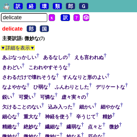
訳
経
環
類
郎
Ｇ
x
訳
?
🎲
delicate
郎
国
主要訳語: 微妙な(7)
▼詳細を表示▼
†
†
†
あぶなっかしい
あるなしの
えも言われぬ
†
†
きわどい
こわれやすそうな
†
†
さわるだけで壊れそうな
すんなりと形のよい
†
†
†
†
なよやかな
ひ弱な
ふんわりとした
デリケートな
†
†
†
†
鋭い
可愛い
可憐な
虚々実々の
†
†
†
†
欠けることのない
込み入った
細かい
細やかな
†
†
†
†
†
細心な
重大な
神経を使う
辛うじて
精妙
†
†
†
†
†
†
精緻な
絶妙な
繊細な
繊弱な
点々と
微妙
†
†
†
†
†
微妙だ
微妙な
微妙に
妙なる
厄介な