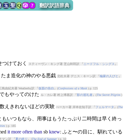
連
玉
聖
Q
🎲
?
翻訳訳語辞典
見せつけておく
スティーヴン・キング著 芝山幹郎訳 『
ニードフル・シングス
』
たまたま造化の神のやる悪戯
北杜夫著 デニス・キーン訳 『
楡家の人びと
』
三島由紀夫著 Weatherby訳 『
仮面の告白
』(
Confessions of a Mask
) p. 125
までもやってのけた
ル・カレ著 村上博基訳 『
影の巡礼者
』(
The Secret Pilgrim
)
した数えきれないほどの実験
べーカー著 岸本佐知子訳 『
フェルマータ
』(
The
っともいつもなら、用事はもうたっぷり二時間は早く終っ
ties
) p. 185
med
it
more
often
than
sb
knew
: ふと〜の目に、馴れている
チマン訳 『
夏の終り
』(
The End of Summer
) p. 10