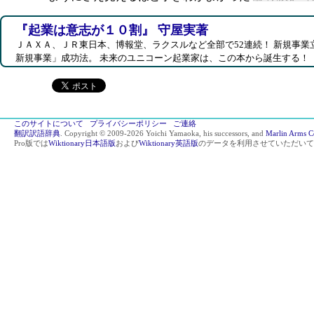
『起業は意志が１０割』 守屋実著
ＪＡＸＡ、ＪＲ東日本、博報堂、ラクスルなど全部で52連続！ 新規事業
新規事業」成功法。 未来のユニコーン起業家は、この本から誕生する！
このサイトについて
プライバシーポリシー
ご連絡
翻訳訳語辞典
. Copyright © 2009-2026 Yoichi Yamaoka, his successors, and
Marlin Arms C
Pro版では
Wiktionary日本語版
および
Wiktionary英語版
のデータを利用させていただいて