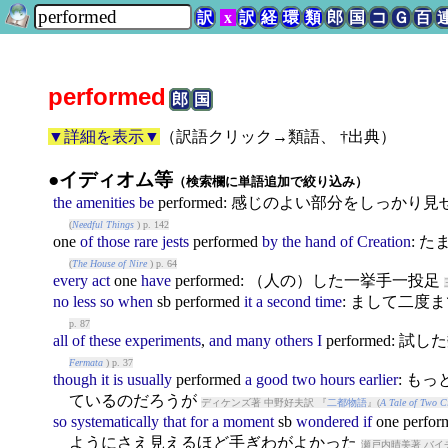
訳
x
訳
経
環
類
郎
国
コ
Ｇ
百
performed
郎
国
▼詳細を表示▼
（
訳語クリック→類語、 †出典
）
●イディオム等
（検索欄に単語追加で絞り込み）
the
amenities
be
performed
: 感じのよい部分をしっかり
(
Needful Things
) p. 142
one
of
those
rare
jests
performed
by
the
hand
of
Creation
: 
(
The House of Nire
) p. 64
every
act
one
have
performed
: （人の）した一挙手一投足
no
less
so
when
sb
performed
it
a
second
time
: まして二度
p. 87
all
of
these
experiments
,
and
many
others
I
performed
: 試
Fermata
) p. 37
though
it
is
usually
performed
a
good
two
hours
earlier
: も
ているのだろうが
ディケンズ著 中野好夫訳 『
二都物語
』(
A Tale of Two Ci
so
systematically
that
for
a
moment
sb
wondered
if
one
perfor
ようにさえ見えるほど手ぎわがよかった
瀬戸内晴美著 バイ