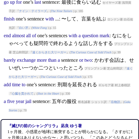
go
up
for
one’s
last
sentence
: 最後に食らい込む
セイヤーズ著 浅羽莢
子訳 『
ナイン・テイラーズ
』(
The Nine Tailors
) p. 185
finish
one’s
sentence
with
...: 〜して、言葉を結ぶ
ロンドン著 白石佑
光訳 『
白い牙
』(
White Fang
) p. 15
end
almost
all
of
one’s
sentence
s
with
a
question
mark
: なにをし
ゃべっても疑問符で終わるような話し方をする
プリンプトン
著 芝山幹郎訳 『
遠くからきた大リーガー
』(
The Curious Case of Sidd Finch
) p. 99
barely
exchange
more
than
a
sentence
or
two
: かわす会話は、せ
いぜい一つか二つといったところ
プリンプトン著 芝山幹郎訳 『
遠く
からきた大リーガー
』(
The Curious Case of Sidd Finch
) p. 175
add
time
to
one’s
sentence
: 刑期を延長される
ギルモア著 村上春樹訳
『
心臓を貫かれて
』(
Shot in the Heart
) p. 330
a
five
year
jail
sentence
: 五年の服役
椎名誠著 ショット訳 『
岳物語
』(
Gaku
Stories
) p. 70
『滅びの前のシャングリラ』 凪良 ゆう著
1ヶ月後、小惑星が地球に衝突することが明らかになる。「さすがに1
ヶ月後はありえないかな〜」と思いつつも、「このあとどうなるんだ