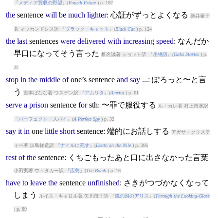
『
メディア買収の野望
』(
Fourth Estate
) p. 187
the
sentence
will
be
much
lighter
: 心証がずっとよくなる
新井素子
著 マッカンドレス訳 『
ブラック・キャット
』(
Black Cat
) p. 124
the
last
sentence
s
were
delivered
with
increasing
speed
: なんだか
早口になってそう言った
椎名誠著 ショット訳 『
岳物語
』(
Gaku Stories
) p.
22
stop
in
the
middle
of
one’s
sentence
and
say
...: ぽろっと〜と言
う
吉本ばなな著 ワスデン訳 『
アムリタ
』(
Amrita
) p. 61
serve
a
prison
sentence
for
sth: 〜罪で服役する
ル・カレ著 村上博基訳
『
パーフェクト・スパイ
』(
A Perfect Spy
) p. 32
say
it
in
one
little
short
sentence
: 端的にお話しする
アガサ・クリステ
ィー著 加島祥造訳 『
ナイルに死す
』(
Death on the Nile
) p. 306
rest
of
the
sentence
: くちごもったあと口に出さなかった言葉
小田実著 ウィタカー訳 『
広島
』(
The Bomb
) p. 16
have
to
leave
the
sentence
unfinished
: さきがつづかなくなって
しまう
ルイス・キャロル著 矢川澄子訳 『
鏡の国のアリス
』(
Through the Looking-Glass
) p. 89