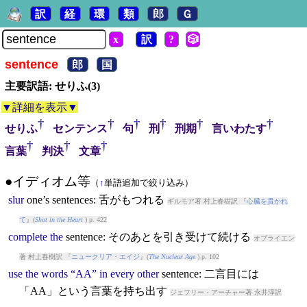
訳
経
環
類
郎
Ｇ
x
訳
?
🎲
sentence
郎
国
主要訳語: せりふ(3)
▼詳細を表示▼
†
†
†
†
†
†
せりふ
センテンス
句
刑
刑期
言いわたす
†
†
†
言葉
判決
文章
●イディオム等
（
↑
単語追加で絞り込み）
slur
one’s
sentence
s: 舌がもつれる
ギルモア著 村上春樹訳 『
心臓を貫かれ
て
』(
Shot in the Heart
) p. 422
complete
the
sentence
: そのあとを引き受けて続ける
オブライエン
著 村上春樹訳 『
ニュークリア・エイジ
』(
The Nuclear Age
) p. 102
use
the
words
“AA”
in
every
other
sentence
: 二言目には
「AA」という言葉を持ち出す
ジェフリー・アーチャー著 永井淳訳