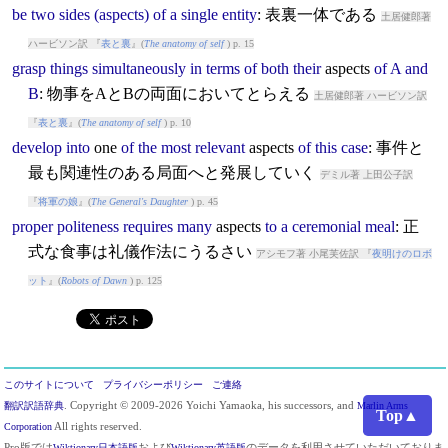
be
two
sides
(aspects)
of
a
single
entity
: 表裏一体である
土居健郎著
ハービソン訳 『
表と裏
』(
The anatomy of self
) p. 15
grasp
things
simultaneously
in
terms
of
both
their
aspects
of
A
and
B
: 物事をAとBの両面においてとらえる
土居健郎著 ハービソン訳
『
表と裏
』(
The anatomy of self
) p. 10
develop
into
one
of
the
most
relevant
aspects
of
this
case
: 事件と
最も関連性のある局面へと発展していく
デミル著 上田公子訳
『
将軍の娘
』(
The General's Daughter
) p. 45
proper
politeness
requires
many
aspects
to
a
ceremonial
meal
: 正
式な食事は礼儀作法にうるさい
アシモフ著 小尾芙佐訳 『
夜明けのロボ
ット
』(
Robots of Dawn
) p. 125
このサイトについて
プライバシーポリシー
ご連絡
翻訳訳語辞典
. Copyright © 2009-2026 Yoichi Yamaoka, his successors, and
Marlin Arms
Top▲
Corporation
All rights reserved.
Pro版では
Wiktionary日本語版
および
Wiktionary英語版
のデータを利用させていただいておりま