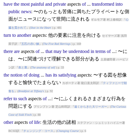
have
the
most
painful
and
private
aspects
of
...
transformed
into
public
news
: 〜のもっとも苦痛に満ちたプライベートな側
面がニュースになって世間に流される
ギルモア著 村上春樹訳 『
心
臓を貫かれて
』(
Shot in the Heart
) p. 481
turn
to
another
aspects
: 他の要素に注意を向ける
セイヤーズ著 浅羽
莢子訳 『
五匹の赤い鰊
』(
The Five Red Herrings
) p. 169
there
are
aspects
of
...
that
may
be
understood
in
terms
of
...: 〜に
は、〜に関連づけて理解できる部分がある
土居健郎著 ハービソ
ン訳 『
表と裏
』(
The anatomy of self
) p. 33
the
notion
of
doing
...
has
its
satisfying
aspects
: 〜する図を想像
すると愉快でたまらない
カポーティ著 龍口直太郎訳 『
ティファニーで朝
食を
』(
Breakfast at Tiffany's
) p. 92
refer
to
such
aspects
of
...: 〜にふくまれるさまざまな行為を
問題にする
プリンプトン著 芝山幹郎訳 『
遠くからきた大リーガー
』(
The Curious
Case of Sidd Finch
) p. 88
other
aspects
of
life
: 生活の他の諸相
ステファン・シュミットハイニー著
BCSD訳 『
チェンジング・コース
』(
Changing Course
) p. 6