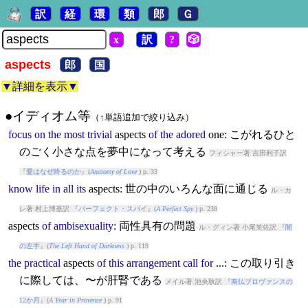
訳
経
環
類
郎
Ｇ
x
訳
?
🎲
aspects
郎
国
▼詳細を表示▼
●イディオム等
（
↑
単語追加で絞り込み）
focus
on
the
most
trivial
aspects
of
the
adored
one: こがれるひと
のごく小さな点を夢中になって考える
フィシャー著 吉田利子訳
『
愛はなぜ終るのか
』(
Anatomy of Love
) p. 33
know
life
in
all
its
aspects
: 世の中のいろんな面に通じる
ル・カ
レ著 村上博基訳 『
パーフェクト・スパイ
』(
A Perfect Spy
) p. 238
aspects
of
ambisexuality
: 両性具有の問題
ル・グィン著 小尾芙佐訳 『
闇
の左手
』(
The Left Hand of Darkness
) p. 119
the
practical
aspects
of
this
arrangement
call
for
...: この取り引き
に際しては、〜が肝腎である
メイル著 池央耿訳 『
南仏プロヴァンスの
12か月
』(
A Year in Provence
) p. 91