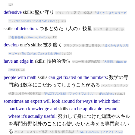
127
defensive
skills
: 堅い守り
プリンプトン著 芝山幹郎訳 『
遠くからきた大リーガ
ー
』(
The Curious Case of Sidd Finch
) p. 383
skills
of
detection
: つきとめた（人の）技量
トゥロー著 上田公子訳
『
有罪答弁
』(
Pleading Guilty
) p. 135
develop
one’s
skills
: 技を磨く
プリンプトン著 芝山幹郎訳 『
遠くからきた大リ
ーガー
』(
The Curious Case of Sidd Finch
) p. 204
have
an
edge
in
skills
: 技術的優位
サロー著 土屋尚彦訳 『
大接戦
』(
Head to
Head
) p. 233
people
with
math
skills
can
get
fixated
on
the
numbers
: 数学の専
門家は数字にこだわってしまうことがある
ハンス・ロスリング
他著 上杉周作+関美和訳 『
FACTFULNESS（ファクトフルネス）
』(
Factfulness
) chap. 8
sometimes
an
expert
will
look
around
for
ways
in
which
their
hard-won
knowledge
and
skills
can
be
applicable
beyond
where
it’s
actually
useful
: 努力して身につけた知識やスキル
を専門分野以外のことにも使いたいと考える専門家もい
る
ハンス・ロスリング他著 上杉周作+関美和訳 『
FACTFULNESS（ファクトフルネ