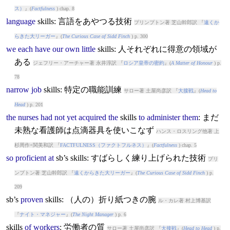
ス）
』(
Factfulness
) chap. 8
language
skills
: 言語をあやつる技術
プリンプトン著 芝山幹郎訳 『
遠くか
らきた大リーガー
』(
The Curious Case of Sidd Finch
) p. 300
we
each
have
our
own
little
skills
: 人それぞれに得意の領域が
ある
ジェフリー・アーチャー著 永井淳訳 『
ロシア皇帝の密約
』(
A Matter of Honour
) p.
78
narrow
job
skills
: 特定の職能訓練
サロー著 土屋尚彦訳 『
大接戦
』(
Head to
Head
) p. 201
the
nurses
had
not
yet
acquired
the
skills
to
administer
them
: まだ
未熟な看護師は点滴器具を使いこなず
ハンス・ロスリング他著 上
杉周作+関美和訳 『
FACTFULNESS（ファクトフルネス）
』(
Factfulness
) chap. 5
so
proficient
at
sb’s
skills
: すばらしく練り上げられた技術
プリ
ンプトン著 芝山幹郎訳 『
遠くからきた大リーガー
』(
The Curious Case of Sidd Finch
) p.
209
sb’s
proven
skills
: （人の）折り紙つきの腕
ル・カレ著 村上博基訳
『
ナイト・マネジャー
』(
The Night Manager
) p. 6
skills
of
workers
: 労働者の質
サロー著 土屋尚彦訳 『
大接戦
』(
Head to Head
) p.