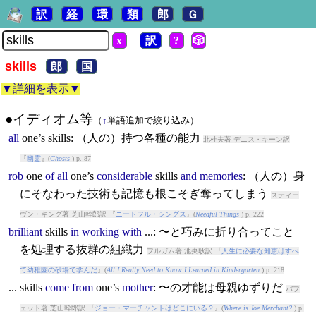
訳
経
環
類
郎
Ｇ
x
訳
?
🎲
skills
郎
国
▼詳細を表示▼
●イディオム等
（
↑
単語追加で絞り込み）
all
one’s
skills
: （人の）持つ各種の能力
北杜夫著 デニス・キーン訳
『
幽霊
』(
Ghosts
) p. 87
rob
one
of
all
one’s
considerable
skills
and
memories
: （人の）身
にそなわった技術も記憶も根こそぎ奪ってしまう
スティー
ヴン・キング著 芝山幹郎訳 『
ニードフル・シングス
』(
Needful Things
) p. 222
brilliant
skills
in
working
with
...: 〜と巧みに折り合ってこと
を処理する抜群の組織力
フルガム著 池央耿訳 『
人生に必要な知恵はすべ
て幼稚園の砂場で学んだ
』(
All I Really Need to Know I Learned in Kindergarten
) p. 218
...
skills
come
from
one’s
mother
: 〜の才能は母親ゆずりだ
バフ
ェット著 芝山幹郎訳 『
ジョー・マーチャントはどこにいる？
』(
Where is Joe Merchant?
) p.