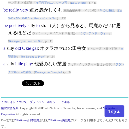
ーン著 村上博基訳 『
女王陛下のユリシーズ号
』(
HMS Ulysses
) p. 445
be
really
very
silly
: 愚かしくも
三島由紀夫著 ネイサン訳 『
午後の曳航
』(
The
Sailor Who Fell from Grace with the Sea
) p. 139
be
positively
silly
to
sb: （人）から見ると、馬鹿みたいに思
えるほどだ
ヴィラード、ネイグル著 高見浩訳 『
ラヴ・アンド・ウォー
』
(
Hemingway in Love and War
) p. 111
a
silly
old
Okie
gal
: オクラホマ出の田舎女
トゥロー著 上田公子訳 『
立
証責任
』(
The Burden of Proof
) p. 154
a
silly
little
play
: 他愛のない芝居
アガサ・クリスティー著 永井淳訳 『
フラン
クフルトへの乗客
』(
Passenger to Frankfurt
) p. 66
このサイトについて
プライバシーポリシー
ご連絡
翻訳訳語辞典
. Copyright © 2009-2026 Yoichi Yamaoka, his successors, and
Marlin Arms
Top▲
Corporation
All rights reserved.
Pro版では
Wiktionary日本語版
および
Wiktionary英語版
のデータを利用させていただいておりま
す。