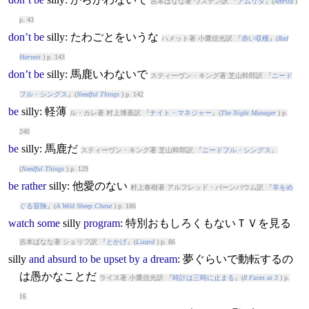
吉本ばなな著 ワスデン訳 『
アムリタ
』(
Amrita
)
p. 43
don’t
be
silly
: たわごとをいうな
ハメット著 小鷹信光訳 『
赤い収穫
』(
Red
Harvest
) p. 143
don’t
be
silly
: 馬鹿いわないで
スティーヴン・キング著 芝山幹郎訳 『
ニード
フル・シングス
』(
Needful Things
) p. 142
be
silly
: 軽薄
ル・カレ著 村上博基訳 『
ナイト・マネジャー
』(
The Night Manager
) p.
240
be
silly
: 馬鹿だ
スティーヴン・キング著 芝山幹郎訳 『
ニードフル・シングス
』
(
Needful Things
) p. 129
be
rather
silly
: 他愛のない
村上春樹著 アルフレッド・バーンバウム訳 『
羊をめ
ぐる冒険
』(
A Wild Sheep Chase
) p. 186
watch
some
silly
program
: 特別おもしろくもないＴＶを見る
吉本ばなな著 シェリフ訳 『
とかげ
』(
Lizard
) p. 86
silly
and
absurd
to
be
upset
by
a
dream
: 夢ぐらいで動転するの
は愚かなことだ
ライス著 小鷹信光訳 『
時計は三時に止まる
』(
8 Faces at 3
) p.
16