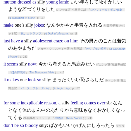
mutton
dressed
as
silly
young
lamb
: いい年をして恥ずかしい
ような若づくりをした
レンデル著 小尾芙佐訳 『
ロウフィールド館の惨劇
』
(
A Judgement in Stone
) p. 137
make
one’s
silly
jokes
: なんやかやと半畳を入れる
向田邦子著 カバ
ット訳 『
思い出トランプ
』(
A Deck of Memories
) p. 18
just
have
a
silly
adolescent
craze
on
him
: その男とのことは若気
のあやまちだ
アガサ・クリスティー著 永井淳訳 『
カリブ海の秘密
』(
A Caribbean
Mystery
) p. 243
it
seems
silly
now
: 今から考えると馬鹿みたい
ダニング著 宮脇孝雄訳
『
幻の特装本
』(
The Bookman's Wake
) p. 413
it
makes
one
look
so
silly
: まったくいい恥さらしだ
ル・カレ著 村上
博基訳 『
パーフェクト・スパイ
』(
A Perfect Spy
) p. 107
for
some
inexplicable
reason
,
a
silly
feeling
comes
over
sb: なん
となく体のまん中のあたりから意味もなくおかしくなっ
てくる
椎名誠著 ショット訳 『
岳物語
』(
Gaku Stories
) p. 248
don’t
be
so
bloody
silly
: ばかもいいかげんにしろったら
マクリ