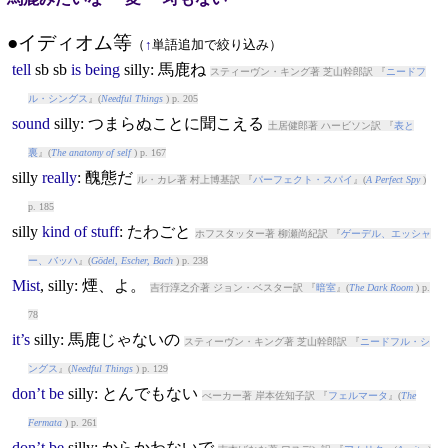
●イディオム等
（
↑
単語追加で絞り込み）
tell
sb sb
is
being
silly
: 馬鹿ね
スティーヴン・キング著 芝山幹郎訳 『
ニードフ
ル・シングス
』(
Needful Things
) p. 205
sound
silly
: つまらぬことに聞こえる
土居健郎著 ハービソン訳 『
表と
裏
』(
The anatomy of self
) p. 167
silly
really
: 醜態だ
ル・カレ著 村上博基訳 『
パーフェクト・スパイ
』(
A Perfect Spy
)
p. 185
silly
kind
of
stuff
: たわごと
ホフスタッター著 柳瀬尚紀訳 『
ゲーデル、エッシャ
ー、バッハ
』(
Gödel, Escher, Bach
) p. 238
Mist
,
silly
: 煙、よ。
吉行淳之介著 ジョン・ベスター訳 『
暗室
』(
The Dark Room
) p.
78
it’s
silly
: 馬鹿じゃないの
スティーヴン・キング著 芝山幹郎訳 『
ニードフル・シ
ングス
』(
Needful Things
) p. 129
don’t
be
silly
: とんでもない
べーカー著 岸本佐知子訳 『
フェルマータ
』(
The
Fermata
) p. 261
don’t
be
silly
: からかわないで