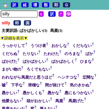
訳
経
環
類
郎
Ｇ
x
訳
?
🎲
silly
郎
国
主要訳語: ばかばかしい(3) 馬鹿(3)
▼詳細を表示▼
†
†
†
†
うっかりして
うつけ者
おかしな
くだらない
†
†
†
†
†
くだらぬ
たりない
たわけた
のろまな
ばか
†
†
†
†
ばかげた
ばかばかしい
ばかばかしく
ひまな
†
†
まがい物の
ろくでもない
†
†
†
われながら馬鹿だと思うほど
ヘンテコな
迂闊な
†
†
†
†
†
嘘
下手な
滑稽な
間が抜けて
気のきかぬ
†
†
†
†
愚かしい
愚かしくも
愚かな
愚にもつかない
†
†
†
†
他愛もない
頭がおかしい
馬鹿
馬鹿げた
†
†
†
馬鹿みたいな
変
埒もない