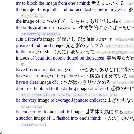
try
to
block
the
image
from
one’s
mind
: 考えまいとする
グルー
the
image
of
his
gentle
smiling
face
flashes
before
my
eyes
:
Ｐ
』(
N. P.
) p. 35
the
image
of
...: 〜のイメージをありありと思い描く
スティ
the
biological
mirror
image
of
...: 生物学的にみれば〜
(
The Measure of Our Days
) p. 6
ruin
a
father’s
image
: 父親としては面目丸潰れだ
宮部みゆき著
prisms
of
light
and
image
: 光と影のプリズム
スティーヴン・キング
in
the
image
of
sb: （人に）あやかって
ル・カレ著 村上博基訳 『
パ
image
s
of
beautiful
people
dotted
on
the
screen
: 美男美女
37
have
this
neat
mental
image
of
...: 〜がありありと目に浮
have
a
clear
image
of
the
picture
itself
: 構図は覚えている
向
have
a
clear
image
of
...: 〜がはっきりつかめる
プリンプトン著 
don’t
really
object
to
the
darling
image
of
oneself
: 想像の
サン訳 『
午後の曳航
』(
The Sailor Who Fell from Grace with the Sea
) p. 138
be
the
very
image
of
average
Japanese
children
: まぎれも
Ice Age 4
) p. 225
be
concern
with
one’s
public
image
: 世間体を気にする
遠藤周
a
sudden
image
of
...
flashed
into
one’s
mind
: （人の）頭
(
Gaku Stories
) p. 46