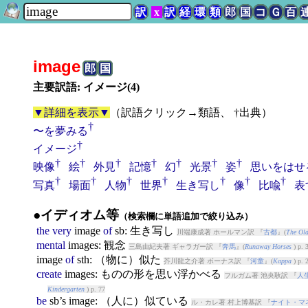
訳
x
訳
経
環
類
郎
国
コ
Ｇ
百
image
郎
国
主要訳語: イメージ(4)
▼詳細を表示▼
（
訳語クリック→類語、 †出典
）
†
〜を夢みる
†
イメージ
†
†
†
†
†
†
†
映像
絵
外見
記憶
幻
光景
姿
思いをはせ
†
†
†
†
†
†
†
写真
場面
人物
世界
生き写し
像
比喩
表
●イディオム等
（検索欄に単語追加で絞り込み）
the
very
image
of
sb: 生き写し
川端康成著 ホールマン訳 『
古都
』(
The Old
mental
image
s: 観念
三島由紀夫著 ギャラガー訳 『
奔馬
』(
Runaway Horses
) p. 
image
of
sth: （物に）似た
芥川龍之介著 ボーナス訳 『
河童
』(
Kappa
) p. 
create
image
s: ものの形を思い浮かべる
フルガム著 池央耿訳 『
人
Kindergarten
) p. 77
be
sb’s
image
: （人に）似ている
ル・カレ著 村上博基訳 『
ナイト・マ