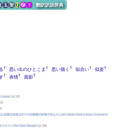
連
玉
聖
Q
🎲
?
翻訳訳語辞典
†
†
†
†
†
る
思い出のひとこま
思い描く
似合い
似姿
†
†
†
す
表情
面影
 Capital
) p. 237
315
28
生に必要な知恵はすべて幼稚園の砂場で学んだ
』(
All I Really Need to Know I Learned in
ネジャー
』(
The Night Manager
) p. 296