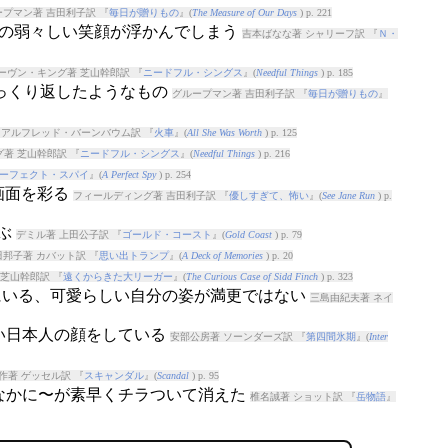
プマン著 吉田利子訳 『
毎日が贈りもの
』(
The Measure of Our Days
) p. 221
 彼の弱々しい笑顔が浮かんでしまう
吉本ばなな著 シャリーフ訳 『
Ｎ・
ーヴン・キング著 芝山幹郎訳 『
ニードフル・シングス
』(
Needful Things
) p. 185
をひっくり返したようなもの
グループマン著 吉田利子訳 『
毎日が贈りもの
』
 アルフレッド・バーンバウム訳 『
火車
』(
All She Was Worth
) p. 125
著 芝山幹郎訳 『
ニードフル・シングス
』(
Needful Things
) p. 216
ーフェクト・スパイ
』(
A Perfect Spy
) p. 254
が画面を彩る
フィールディング著 吉田利子訳 『
優しすぎて、怖い
』(
See Jane Run
) p.
かぶ
デミル著 上田公子訳 『
ゴールド・コースト
』(
Gold Coast
) p. 79
田邦子著 カバット訳 『
思い出トランプ
』(
A Deck of Memories
) p. 20
芝山幹郎訳 『
遠くからきた大リーガー
』(
The Curious Case of Sidd Finch
) p. 323
中にいる、可愛らしい自分の姿が満更ではない
三島由紀夫著 ネイ
ない日本人の顔をしている
安部公房著 ソーンダーズ訳 『
第四間氷期
』(
Inter
作著 ゲッセル訳 『
スキャンダル
』(
Scandal
) p. 95
のなかに〜が素早くチラついて消えた
椎名誠著 ショット訳 『
岳物語
』