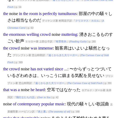
Finch
) p. 54
the
noise
in
the
room
is
perfectly
tumultuous
: 部屋の中の騒々し
さは相当なものだ
ディケンズ著 村岡花子訳 『
クリスマス・カロル
』(
A
Christmas Carol
) p. 63
the
enormous
welling
crowd
noise
muttering
: 湧きおこるものす
ごい歓声
トゥロー著 上田公子訳 『
有罪答弁
』(
Pleading Guilty
) p. 285
the
crowd
noise
was
immense
: 観客席はいよいよ騒然となっ
た
プリンプトン著 芝山幹郎訳 『
遠くからきた大リーガー
』(
The Curious Case of Sidd
Finch
) p. 389
the
crowd
noise
has
not
varied
since
...: 〜からずっとつづいて
いるざわめきは、いっこうに鎮まる気配を見せない
プリン
プトン著 芝山幹郎訳 『
遠くからきた大リーガー
』(
The Curious Case of Sidd Finch
) p. 391
that
was
a
noise
he
heard
: 空耳ではなかった
ロアルド・ダール著 永井
淳訳 『
飛行士たちの話
』(
Over to You
) p. 42
noise
of
contemporary
popular
music
: 現代の騒々しい歌謡曲
土
居健郎著 ハービソン訳 『
表と裏
』(
The anatomy of self
) p. 168