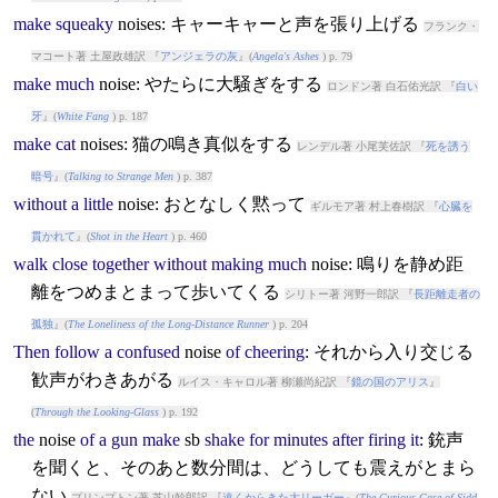
make
squeaky
noise
s: キャーキャーと声を張り上げる
フランク・
マコート著 土屋政雄訳 『
アンジェラの灰
』(
Angela's Ashes
) p. 79
make
much
noise
: やたらに大騒ぎをする
ロンドン著 白石佑光訳 『
白い
牙
』(
White Fang
) p. 187
make
cat
noise
s: 猫の鳴き真似をする
レンデル著 小尾芙佐訳 『
死を誘う
暗号
』(
Talking to Strange Men
) p. 387
without
a
little
noise
: おとなしく黙って
ギルモア著 村上春樹訳 『
心臓を
貫かれて
』(
Shot in the Heart
) p. 460
walk
close
together
without
making
much
noise
: 鳴りを静め距
離をつめまとまって歩いてくる
シリトー著 河野一郎訳 『
長距離走者の
孤独
』(
The Loneliness of the Long-Distance Runner
) p. 204
Then
follow
a
confused
noise
of
cheering
: それから入り交じる
歓声がわきあがる
ルイス・キャロル著 柳瀬尚紀訳 『
鏡の国のアリス
』
(
Through the Looking-Glass
) p. 192
the
noise
of
a
gun
make
sb
shake
for
minutes
after
firing
it
: 銃声
を聞くと、そのあと数分間は、どうしても震えがとまら
ない
プリンプトン著 芝山幹郎訳 『
遠くからきた大リーガー
』(
The Curious Case of Sidd