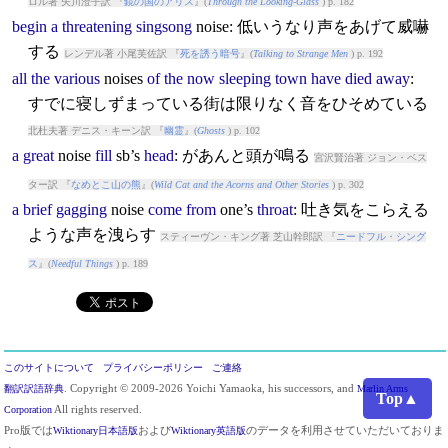
ロル著 矢川澄子訳 『
鏡の国のアリス
』(
Through the Looking-Glass
) p. 182
begin
a
threatening
singsong
noise
: 低いうなり声をあげて威嚇
する
レンデル著 小尾芙佐訳 『
死を誘う暗号
』(
Talking to Strange Men
) p. 192
all
the
various
noise
s
of
the
now
sleeping
town
have
died
away
:
すでに寝しずまっている街は限りなく音をひそめている
北杜夫著 デニス・キーン訳 『
幽霊
』(
Ghosts
) p. 102
a
great
noise
fill
sb’s
head
: があんと頭が鳴る
宮沢賢治著 ジョン・ベス
ター訳 『
なめとこ山の熊
』(
Wild Cat and the Acorns and Other Stories
) p. 302
a
brief
gagging
noise
come
from
one’s
throat
: 吐き気をこらえる
ような声を洩らす
スティーヴン・キング著 芝山幹郎訳 『
ニードフル・シング
ス
』(
Needful Things
) p. 189
このサイトについて
プライバシーポリシー
ご連絡
翻訳訳語辞典
. Copyright © 2009-2026 Yoichi Yamaoka, his successors, and
Marlin Arms
Top▲
Corporation
All rights reserved.
Pro版では
Wiktionary日本語版
および
Wiktionary英語版
のデータを利用させていただいておりま