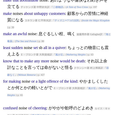
make
that
abominable
noise
: あのような不愉快なわめき声を
立てる
ディケンズ著 中野好夫訳 『
二都物語
』(
A Tale of Two Cities
) p. 197
make
noise
s
about
unhappy
customers
: 顧客からの苦情に神経
質になる
コネラン著 仁平和夫訳 『
ディズニー7つの法則
』(
Inside the Magic Kingdom
) p. 30
make
an
awful
noise
: 息ぐるしい程、鳴く
遠藤周作著 Gallagher訳 『
海と
毒薬
』(
The Sea and Poison
) p. 80
least
sudden
noise
set
sb
all
in
a
quiver
: ちょっとの物音にも震
え上る
Ｅ・ブロンテ著 大和資雄訳 『
嵐が丘
』(
Wuthering Heights
) p. 63
know
that
to
make
any
more
noise
would
be
death
: それ以上余
計なことを言っては命がないと悟る
クランシー著 村上博基訳 『
容
赦なく
』(
Without Remorse
) p. 427
for
making
noise
or
a
light
offence
of
the
kind
: やかましくした
とか何とかの軽いとがで
Ｅ・ブロンテ著 大和資雄訳 『
嵐が丘
』(
Wuthering
Heights
) p. 65
confused
noise
of
cheering
: がやがや歓呼のどよめき
ルイス・キャ