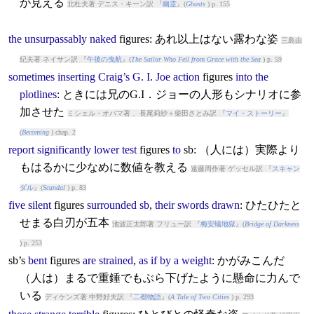
が見える
北杜夫著 デニス・キーン訳 『
幽霊
』(
Ghosts
) p. 155
the
unsurpassably
naked
figures
: あれ以上はない露わな姿
三島由
紀夫著 ネイサン訳 『
午後の曳航
』(
The Sailor Who Fell from Grace with the Sea
) p. 59
sometimes
inserting
Craig’s
G
.
I
.
Joe
action
figures
into
the
plotlines
: ときには兄のG.I．ジョーの人形もシナリオに参
加させた
ミシェル・オバマ著 、長尾莉紗＋柴田さとみ訳 『
マイ・ストーリー
』
(
Becoming
) chap. 2
report
significantly
lower
test
figures
to
sb: （人には）実際より
もはるかに少なめに数値を教える
遠藤周作著 ゲッセル訳 『
スキャン
ダル
』(
Scandal
) p. 83
five
silent
figures
surrounded
sb
,
their
swords
drawn
: ひたひたと
せまる白刃が五本
池波正太郎著 フリュー訳 『
梅安蟻地獄
』(
Bridge of Darkness
) p. 253
sb’s
bent
figures
are
strained
,
as
if
by
a
weight
: かがみこんだ
（人は）まるで重錘でもぶら下げたように懸命に力んで
いる
ディケンズ著 中野好夫訳 『
二都物語
』(
A Tale of Two Cities
) p. 293