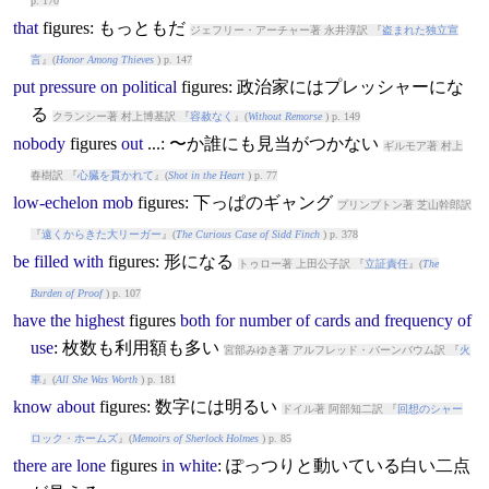
p. 170
that
figures
: もっともだ
ジェフリー・アーチャー著 永井淳訳 『
盗まれた独立宣
言
』(
Honor Among Thieves
) p. 147
put
pressure
on
political
figures
: 政治家にはプレッシャーにな
る
クランシー著 村上博基訳 『
容赦なく
』(
Without Remorse
) p. 149
nobody
figures
out
...: 〜か誰にも見当がつかない
ギルモア著 村上
春樹訳 『
心臓を貫かれて
』(
Shot in the Heart
) p. 77
low-echelon
mob
figures
: 下っぱのギャング
プリンプトン著 芝山幹郎訳
『
遠くからきた大リーガー
』(
The Curious Case of Sidd Finch
) p. 378
be
filled
with
figures
: 形になる
トゥロー著 上田公子訳 『
立証責任
』(
The
Burden of Proof
) p. 107
have
the
highest
figures
both
for
number
of
cards
and
frequency
of
use
: 枚数も利用額も多い
宮部みゆき著 アルフレッド・バーンバウム訳 『
火
車
』(
All She Was Worth
) p. 181
know
about
figures
: 数字には明るい
ドイル著 阿部知二訳 『
回想のシャー
ロック・ホームズ
』(
Memoirs of Sherlock Holmes
) p. 85
there
are
lone
figures
in
white
: ぽっつりと動いている白い二点