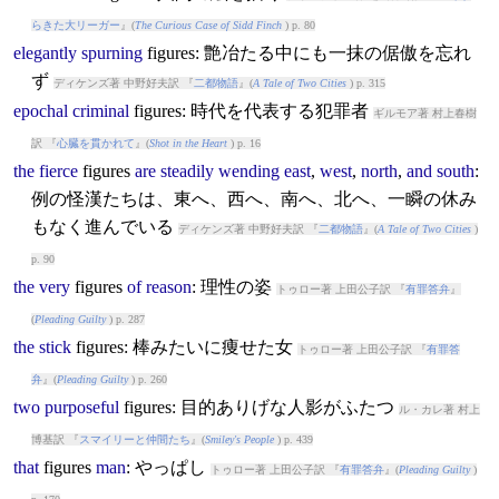
らきた大リーガー
』(
The Curious Case of Sidd Finch
) p. 80
elegantly
spurning
figures
: 艶冶たる中にも一抹の倨傲を忘れ
ず
ディケンズ著 中野好夫訳 『
二都物語
』(
A Tale of Two Cities
) p. 315
epochal
criminal
figures
: 時代を代表する犯罪者
ギルモア著 村上春樹
訳 『
心臓を貫かれて
』(
Shot in the Heart
) p. 16
the
fierce
figures
are
steadily
wending
east
,
west
,
north
,
and
south
:
例の怪漢たちは、東へ、西へ、南へ、北へ、一瞬の休み
もなく進んでいる
ディケンズ著 中野好夫訳 『
二都物語
』(
A Tale of Two Cities
)
p. 90
the
very
figures
of
reason
: 理性の姿
トゥロー著 上田公子訳 『
有罪答弁
』
(
Pleading Guilty
) p. 287
the
stick
figures
: 棒みたいに痩せた女
トゥロー著 上田公子訳 『
有罪答
弁
』(
Pleading Guilty
) p. 260
two
purposeful
figures
: 目的ありげな人影がふたつ
ル・カレ著 村上
博基訳 『
スマイリーと仲間たち
』(
Smiley's People
) p. 439
that
figures
man
: やっぱし
トゥロー著 上田公子訳 『
有罪答弁
』(
Pleading Guilty
)