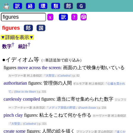
訳
経
環
類
郎
Ｇ
x
訳
?
🎲
figures
郎
国
▼詳細を表示▼
†
†
数字
統計
●イディオム等
（
↑
単語追加で絞り込み）
figures
move
across
the
screen
: 画面の上で映像が動いている
カーヴァー著 村上春樹訳 『
大聖堂
』(
Cathedral
) p. 82
authoritarian
figures
: 管理側の人間
ギルモア著 村上春樹訳 『
心臓を貫かれ
て
』(
Shot in the Heart
) p. 331
carelessly
compiled
figures
: 適当に寄せ集められた数字
ジェフリ
ー・アーチャー著 永井淳訳 『
メディア買収の野望
』(
Fourth Estate
) p. 256
pinch
clay
figures
: 粘土をこねて何かを作る
カーヴァー著 村上春樹訳
『
大聖堂
』(
Cathedral
) p. 321
create
some
figures
: 人間の絵を描く
プリンプトン著 芝山幹郎訳 『
遠くか