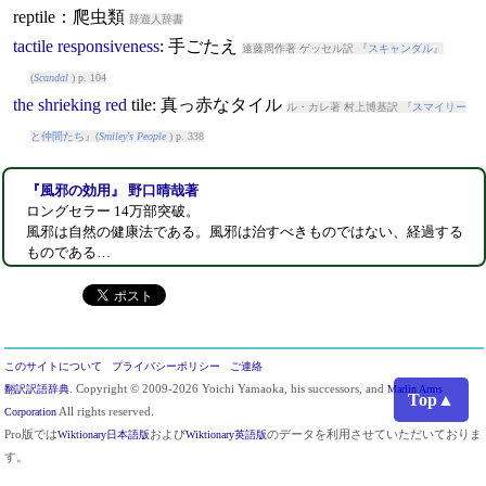
reptile：爬虫類
辞遊人辞書
tactile
responsiveness
: 手ごたえ
遠藤周作著 ゲッセル訳 『
スキャンダル
』
(
Scandal
) p. 104
the
shrieking
red
tile
: 真っ赤なタイル
ル・カレ著 村上博基訳 『
スマイリー
と仲間たち
』(
Smiley's People
) p. 338
『風邪の効用』 野口晴哉著
ロングセラー 14万部突破。
風邪は自然の健康法である。風邪は治すべきものではない、経過する
ものである…
このサイトについて
プライバシーポリシー
ご連絡
翻訳訳語辞典
. Copyright © 2009-2026 Yoichi Yamaoka, his successors, and
Marlin Arms
Top▲
Corporation
All rights reserved.
Pro版では
Wiktionary日本語版
および
Wiktionary英語版
のデータを利用させていただいておりま
す。