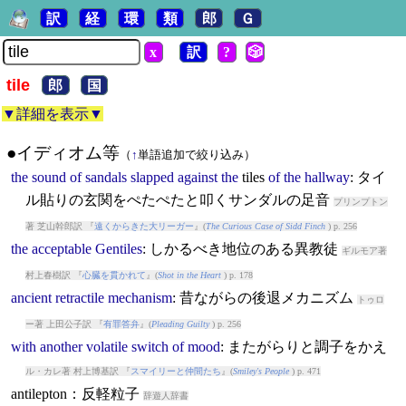
訳
経
環
類
郎
Ｇ
x
訳
?
🎲
tile
郎
国
▼詳細を表示▼
●イディオム等
（
↑
単語追加で絞り込み）
the
sound
of
sandals
slapped
against
the
tile
s
of
the
hallway
: タイ
ル貼りの玄関をぺたぺたと叩くサンダルの足音
プリンプトン
著 芝山幹郎訳 『
遠くからきた大リーガー
』(
The Curious Case of Sidd Finch
) p. 256
the
acceptable
Gentiles
: しかるべき地位のある異教徒
ギルモア著
村上春樹訳 『
心臓を貫かれて
』(
Shot in the Heart
) p. 178
ancient
retractile
mechanism
: 昔ながらの後退メカニズム
トゥロ
ー著 上田公子訳 『
有罪答弁
』(
Pleading Guilty
) p. 256
with
another
volatile
switch
of
mood
: またがらりと調子をかえ
ル・カレ著 村上博基訳 『
スマイリーと仲間たち
』(
Smiley's People
) p. 471
antilepton：反軽粒子
辞遊人辞書