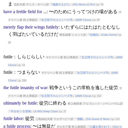
ま
北杜夫著 デニス・キーン訳 『
楡家の人びと
』(
The House of Nire
) p. 76
have
a
fertile
field
for
...: 〜のためにうってつけの場がある
マ
クリーン著 村上博基訳 『
女王陛下のユリシーズ号
』(
HMS Ulysses
) p. 87
merely
flap
their
wings
futilely
: いたずらにはたはたとむなし
く羽ばたいているだけだ
椎名誠著 ショット訳 『
岳物語
』(
Gaku Stories
) p.
54
futile：しらじらしい
マクリーン著 村上博基訳 『
女王陛下のユリシーズ号
』(
HMS
Ulysses
) p. 51
futile：つまらない
マクリーン著 村上博基訳 『
女王陛下のユリシーズ号
』(
HMS
Ulysses
) p. 281
the
futile
insanity
of
war
: 戦争というこの常軌を逸した徒労
マ
クリーン著 村上博基訳 『
女王陛下のユリシーズ号
』(
HMS Ulysses
) p. 252
ultimately
be
futile
: 徒労に終わる
村上春樹著 アルフレッド・バーンバウム訳
『
羊をめぐる冒険
』(
A Wild Sheep Chase
) p. 27
futile
labor
: 徒労
三島由紀夫著 ウエザービー訳 『
潮騒
』(
The Sound of Waves
) p. 122
a
futile
process
: 〜は無益だ
ギルモア著 村上春樹訳 『
心臓を貫かれて
』(
Shot in