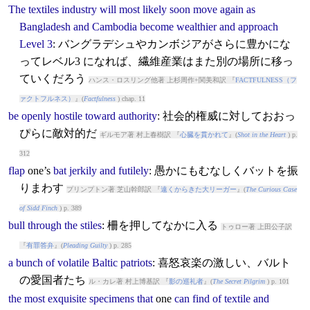
The
textiles
industry
will
most
likely
soon
move
again
as
Bangladesh
and
Cambodia
become
wealthier
and
approach
Level
3
: バングラデシュやカンボジアがさらに豊かにな
ってレベル3 になれば、繊維産業はまた別の場所に移っ
ていくだろう
ハンス・ロスリング他著 上杉周作+関美和訳 『
FACTFULNESS（フ
ァクトフルネス）
』(
Factfulness
) chap. 11
be
openly
hostile
toward
authority
: 社会的権威に対しておおっ
ぴらに敵対的だ
ギルモア著 村上春樹訳 『
心臓を貫かれて
』(
Shot in the Heart
) p.
312
flap
one’s
bat
jerkily
and
futilely
: 愚かにもむなしくバットを振
りまわす
プリンプトン著 芝山幹郎訳 『
遠くからきた大リーガー
』(
The Curious Case
of Sidd Finch
) p. 389
bull
through
the
stiles
: 柵を押してなかに入る
トゥロー著 上田公子訳
『
有罪答弁
』(
Pleading Guilty
) p. 285
a
bunch
of
volatile
Baltic
patriots
: 喜怒哀楽の激しい、バルト
の愛国者たち
ル・カレ著 村上博基訳 『
影の巡礼者
』(
The Secret Pilgrim
) p. 101
the
most
exquisite
specimens
that
one
can
find
of
textile
and