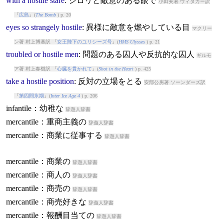
with
a
hostile
stare
: ジロリと敵意のある眼で
小田実著 ウィタカー訳
『
広島
』(
The Bomb
) p. 20
eyes
so
strangely
hostile
: 異様に敵意を燃やしている目
マクリー
ン著 村上博基訳 『
女王陛下のユリシーズ号
』(
HMS Ulysses
) p. 21
troubled
or
hostile
men
: 問題のある囚人や反抗的な囚人
ギルモ
ア著 村上春樹訳 『
心臓を貫かれて
』(
Shot in the Heart
) p. 425
take
a
hostile
position
: 反対の立場をとる
安部公房著 ソーンダーズ訳
『
第四間氷期
』(
Inter Ice Age 4
) p. 206
infantile：幼稚な
辞遊人辞書
mercantile：重商主義の
辞遊人辞書
mercantile：商業に従事する
辞遊人辞書
mercantile：商業の
辞遊人辞書
mercantile：商人の
辞遊人辞書
mercantile：商売の
辞遊人辞書
mercantile：商売好きな
辞遊人辞書
mercantile：報酬目当ての
辞遊人辞書