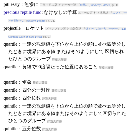
pitilessly：無惨に
三島由紀夫著 ギャラガー訳 『
奔馬
』(
Runaway Horses
) p. 41
precious
reptile
fund
: なけなしの予算
ル・カレ著 村上博基訳 『
スマイリー
と仲間たち
』(
Smiley's People
) p. 242
projectile：ロケット
プリンプトン著 芝山幹郎訳 『
遠くからきた大リーガー
』(
The
Curious Case of Sidd Finch
) p. 27
quartile：一連の観測値を下位から上位の順に並べ四等分し
たときに境界にある値 またはそのようにして 区切られ
たひとつのグループ
辞遊人辞書
quartile：黄経で90度隔たった位置にあること
辞遊人辞書
quartile：矩象
辞遊人辞書
quartile：四分の一対座
辞遊人辞書
quartile：四分位数
辞遊人辞書
quintile：一連の観測値を下位から上位の順で並べ五等分し
たときに境界にある値またはそのようにして区切られた
ひとつのグループ
辞遊人辞書
quintile：五分位数
辞遊人辞書