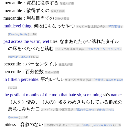
mercantile：貿易に従事する
辞遊人辞書
mercantile：欲得ずくの
辞遊人辞書
mercantile：利益目当ての
辞遊人辞書
multilevel
thing
: 何段にもなったやつ
トゥロー著 上田公子訳 『
有罪答弁
』
(
Pleading Guilty
) p. 169
pad
across
the
warm
,
wet
tile
s: なまあたたかい濡れたタイル
の床をぺたぺたと踏む
ディック著 小尾芙佐訳 『
火星のタイム・スリップ
』
(
Martian Time-Slip
) p. 22
percentile：パーセンタイル
辞遊人辞書
percentile：百分位数
辞遊人辞書
in
fiftieth
percentile
: 平均レベル
サロー著 土屋尚彦訳 『
大接戦
』(
Head to Head
) p. 226
the
pestilent
mouths
of
the
mob
that
hate
sb
,
screaming
sb’s
name
:
（人を）憎み、（人の）名をわめきちらしている群衆の
悪意にみちた口
ル・グィン著 小尾芙佐訳 『
風の十二方位
』(
Wind's Twelve
Quarters
) p. 149
pitiless：容赦のない
三島由紀夫著 ギャラガー訳 『
奔馬
』(
Runaway Horses
) p. 38