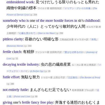
embroidered
work
: 見つけだしうる限りのもっとも秀れた
織物や刺繍の標本
ワイルド著 福田恆存訳 『
ドリアン・グレイの肖像
』(
The
Picture of Dorian Gray
) p. 204
somebody
who
is
one
of
the
more
hostile
forces
in
sb’s
childhood
:
少年時代の（人に）とってかなり敵対的な人間
ギルモア著 村
上春樹訳 『
心臓を貫かれて
』(
Shot in the Heart
) p. 298
pitiless
clarity
: 容赦のない明確な形
三島由紀夫著 ギャラガー訳 『
奔馬
』
(
Runaway Horses
) p. 264
fertile
clutch
: 有精卵
フィシャー著 吉田利子訳 『
愛はなぜ終るのか
』(
Anatomy of
Love
) p. 55
decaying
textile
industry
: 虫の息の繊維産業
ル・カレ著 村上博基訳 『
パ
ーフェクト・スパイ
』(
A Perfect Spy
) p. 28
futile
effort
: 無駄な努力
トゥロー著 上田公子訳 『
立証責任
』(
The Burden of Proof
) p. 280
not
entirely
futile
: まんざらむだ足でもない
松本清張著 ブルム訳 『
点
と線
』(
Points and Lines
) p. 88
giving
one’s
fertile
fancy
free
play
: 奔逸する連想のおもむくま