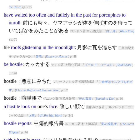
the Heart
) p. 215
have
waited
too
often
and
futilely
in
the
past
for
porcupines
to
unroll
: 前にも時々、ヤマアラシが体を伸ばすのを待って
いてばかをみたことがある
ロンドン著 白石佑光訳 『
白い牙
』(
White Fang
) p. 70
tile
roofs
glistening
in
the
moonlight
: 月影に瓦を濡らす
三島由紀夫
著 ギャラガー訳 『
奔馬
』(
Runaway Horses
) p. 88
be
hostile
: カッカする
デミル著 上田公子訳 『
ゴールド・コースト
』(
Gold Coast
)
p. 120
hostile：悪意にみちた
フリーマントル著 稲葉明雄訳 『
亡命者はモスクワをめざ
す
』(
Charlie Muffin and Russian Rose
) p. 82
hostile：喧嘩腰で
ダニング著 宮脇孝雄訳 『
死の蔵書
』(
Booked to Die
) p. 86
a
hostile
look
on
one’s
face
: 険しい顔で
宮部みゆき著 アルフレッド・バー
ンバウム訳 『
火車
』(
All She Was Worth
) p. 342
hostile
reports
: 中傷的報告書
ル・カレ著 村上博基訳 『
影の巡礼者
』(
The Secret
Pilgrim
) p. 76