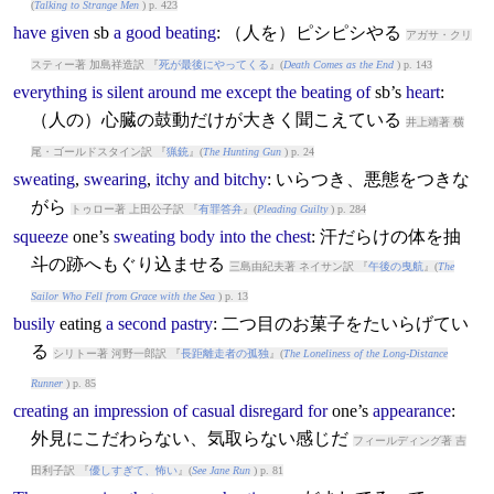
(
Talking to Strange Men
) p. 423
have
given
sb
a
good
beating
: （人を）ピシピシやる
アガサ・クリ
スティー著 加島祥造訳 『
死が最後にやってくる
』(
Death Comes as the End
) p. 143
everything
is
silent
around
me
except
the
beating
of
sb’s
heart
:
（人の）心臓の鼓動だけが大きく聞こえている
井上靖著 横
尾・ゴールドスタイン訳 『
猟銃
』(
The Hunting Gun
) p. 24
sweating
,
swearing
,
itchy
and
bitchy
: いらつき、悪態をつきな
がら
トゥロー著 上田公子訳 『
有罪答弁
』(
Pleading Guilty
) p. 284
squeeze
one’s
sweating
body
into
the
chest
: 汗だらけの体を抽
斗の跡へもぐり込ませる
三島由紀夫著 ネイサン訳 『
午後の曳航
』(
The
Sailor Who Fell from Grace with the Sea
) p. 13
busily
eating
a
second
pastry
: 二つ目のお菓子をたいらげてい
る
シリトー著 河野一郎訳 『
長距離走者の孤独
』(
The Loneliness of the Long-Distance
Runner
) p. 85
creating
an
impression
of
casual
disregard
for
one’s
appearance
:
外見にこだわらない、気取らない感じだ
フィールディング著 吉
田利子訳 『
優しすぎて、怖い
』(
See Jane Run
) p. 81