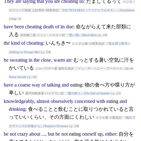
They
are
saying
that
you
are
cheating
us
: だましてるって
ハンス・
ロスリング他著 上杉周作+関美和訳 『
FACTFULNESS（ファクトフルネス）
』(
Factfulness
) chap. 11
have
been
cheating
death
of
its
due
: 命ながらえて来た部類に
入る
井伏鱒二著 ジョン・ベスター訳 『
黒い雨
』(
Black Rain
) p. 191
the
kind
of
cheating
: いんちき〜
レンデル著 小尾芙佐訳 『
死を誘う暗号
』
(
Talking to Strange Men
) p. 228
be
sweating
in
the
close
,
warm
air
: むっとする暑い空気に汗を
かいている
ミルハウザー著 柴田元幸訳 『
イン・ザ・ペニー・アーケード
』(
In the
Penny Arcade
) p. 152
have
a
coarse
way
of
talking
and
eating
: 物の食べ方や喋り方が
卑しい
瀬戸内晴美著 バイチマン訳 『
夏の終り
』(
The End of Summer
) p. 125
knowledgeably
,
almost
obsessively
concerned
with
eating
and
drinking
: 食べることと飲むことに取りつかれていると言
っていいくらい、その方面にくわしい
メイル著 小梨直訳 『
南仏プ
ロヴァンスの木陰から
』(
Toujours Provence
) p. 138
be
not
crazy
about
...
,
but
be
not
eating
oneself
up
,
either
: 自分を