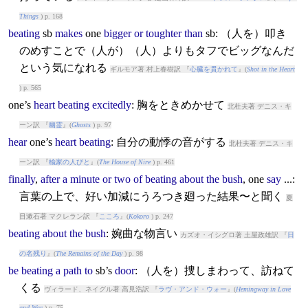
Things
) p. 168
beating
sb
makes
one
bigger
or
toughter
than
sb: （人を）叩き
のめすことで（人が）（人）よりもタフでビッグなんだ
という気になれる
ギルモア著 村上春樹訳 『
心臓を貫かれて
』(
Shot in the Heart
) p. 565
one’s
heart
beating
excitedly
: 胸をときめかせて
北杜夫著 デニス・キ
ーン訳 『
幽霊
』(
Ghosts
) p. 97
hear
one’s
heart
beating
: 自分の動悸の音がする
北杜夫著 デニス・キ
ーン訳 『
楡家の人びと
』(
The House of Nire
) p. 461
finally
,
after
a
minute
or
two
of
beating
about
the
bush
, one
say
...:
言葉の上で、好い加減にうろつき廻った結果〜と聞く
夏
目漱石著 マクレラン訳 『
こころ
』(
Kokoro
) p. 247
beating
about
the
bush
: 婉曲な物言い
カズオ・イシグロ著 土屋政雄訳 『
日
の名残り
』(
The Remains of the Day
) p. 98
be
beating
a
path
to
sb’s
door
: （人を）捜しまわって、訪ねて
くる
ヴィラード、ネイグル著 高見浩訳 『
ラヴ・アンド・ウォー
』(
Hemingway in Love
and War
) p. 75