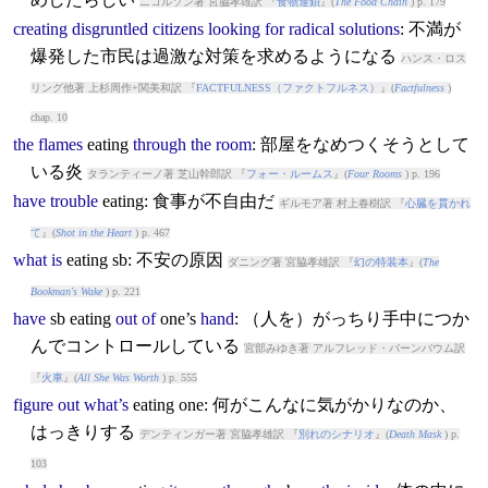
ニコルソン著 宮脇孝雄訳 『
食物連鎖
』(
The Food Chain
) p. 179
creating
disgruntled
citizens
looking
for
radical
solutions
: 不満が
爆発した市民は過激な対策を求めるようになる
ハンス・ロス
リング他著 上杉周作+関美和訳 『
FACTFULNESS（ファクトフルネス）
』(
Factfulness
)
chap. 10
the
flames
eating
through
the
room
: 部屋をなめつくそうとして
いる炎
タランティーノ著 芝山幹郎訳 『
フォー・ルームス
』(
Four Rooms
) p. 196
have
trouble
eating
: 食事が不自由だ
ギルモア著 村上春樹訳 『
心臓を貫かれ
て
』(
Shot in the Heart
) p. 467
what
is
eating
sb: 不安の原因
ダニング著 宮脇孝雄訳 『
幻の特装本
』(
The
Bookman's Wake
) p. 221
have
sb
eating
out
of
one’s
hand
: （人を）がっちり手中につか
んでコントロールしている
宮部みゆき著 アルフレッド・バーンバウム訳
『
火車
』(
All She Was Worth
) p. 555
figure
out
what’s
eating
one: 何がこんなに気がかりなのか、
はっきりする
デンティンガー著 宮脇孝雄訳 『
別れのシナリオ
』(
Death Mask
) p.
103