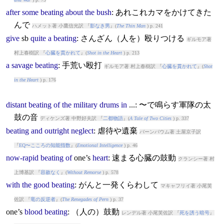
after
some
beating
about
the
bush
: あれこれカマをかけてきた
んで
ハメット著 小鷹信光訳 『
影なき男
』(
The Thin Man
) p. 241
give
sb
quite
a
beating
: さんざん（人を）殴りつける
ギルモア著
村上春樹訳 『
心臓を貫かれて
』(
Shot in the Heart
) p. 213
a
savage
beating
: 手荒い殴打
ギルモア著 村上春樹訳 『
心臓を貫かれて
』(
Shot
in the Heart
) p. 176
distant
beating
of
the
military
drums
in
...: 〜で鳴らす軍隊の太
鼓の音
ディケンズ著 中野好夫訳 『
二都物語
』(
A Tale of Two Cities
) p. 337
beating
and
outright
neglect
: 虐待や遺棄
バーンバウム著 土屋京子訳
『
EQ〜こころの知能指数
』(
Emotional Intelligence
) p. 46
now-rapid
beating
of
one’s
heart
: 速まる心臓の鼓動
クランシー著 村
上博基訳 『
容赦なく
』(
Without Remorse
) p. 578
with
the
good
beating
: がんと一発くらわして
マキャフリイ著 小尾芙
佐訳 『
竜の反逆者
』(
The Renegades of Pern
) p. 37
one’s
blood
beating
: （人の）鼓動
レンデル著 小尾芙佐訳 『
死を誘う暗号
』