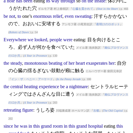
a
hole
has
been
eating
its
way
through
sb
on
the
inside
: 体の中に
うがたれた穴
ギルモア著 村上春樹訳 『
心臓を貫かれて
』(
Shot in the Heart
) p. 466
be
not
,
to
one’s
enormous
relief
,
even
sweating
: 汗すらかかない
ので、おおいに安堵する
アシモフ著 小尾芙佐訳 『
夜明けのロボット
』
(
Robots of Dawn
) p. 54
Everywhere
we
looked
,
people
were
eating
: 目を向けるとこ
ろ、必ず人が何かを食べていた
メイル著 池央耿訳 『
南仏プロヴァンス
の12か月
』(
A Year in Provence
) p. 130
the
steady
,
monotonous
beating
of
her
heart
exasperates
her
: 自分
の心臓の揺るぎない鼓動が癪に触る
ミルハウザー著 柴田元幸訳
『
イン・ザ・ペニー・アーケード
』(
In the Penny Arcade
) p. 180
the
central
heating
experience
be
a
nightmare
: セントラルヒーテ
ィングではさんざんな目に遭う
メイル著 池央耿訳 『
南仏プロヴァンス
の12か月
』(
A Year in Provence
) p. 203
retreating
figure
: うしろ姿
川端康成著 ホールマン訳 『
古都
』(
The Old Capital
) p.
202
since
he
was
in
this
grand
room
in
this
grand
hospital
eating
this