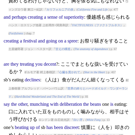
責めてるわけじゃないけど、胸を張る気にもなれない
ウ
ィンズロウ著 東江一紀訳 『
カリフォルニアの炎
』(
California Fire and Life
) p. 477
and
perhaps
creating
a
sense
of
superiority
: 優越感も感じられる
ハンス・ロスリング他著 上杉周作+関美和訳 『
FACTFULNESS（ファクトフルネス）
』
(
Factfulness
) chap. 7
creating
a
festival
and
going
on
a
spree
: お祭り騒ぎをすること
土居健郎著 ジョン・ベスター訳 『
甘えの構造
』(
The anatomy of dependence
) p. 67
are
they
treating
you
decent
?: ここでまともな扱いを受けてい
るか？
ギルモア著 村上春樹訳 『
心臓を貫かれて
』(
Shot in the Heart
) p. 457
sb’s
eating
declines
: （人は）食がだんだん細くなってくる
村
上春樹著 アルフレッド・バーンバウム訳 『
世界の終りとハードボイルド・ワンダーラン
ド
』(
Hard-Boiled Wonderland and The End of The World
) p. 81
say
the
other
,
munching
with
deliberation
the
beans
one
is
eating
:
口に入れていた豆をものものしく噛みながら、相手はそ
う呼びかける
ロンドン著 白石佑光訳 『
白い牙
』(
White Fang
) p. 13
one’s
beating
up
of
sb
has
been
discreet
: 慎重に（人を）叩きの
めしたらしい