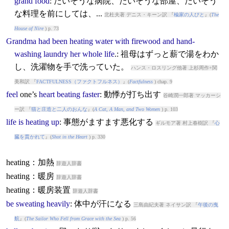
grand
food
: たいそうな病院、たいそうな部屋、たいそう
な料理を前にしては、...
北杜夫著 デニス・キーン訳 『
楡家の人びと
』(
The
House of Nire
) p. 73
Grandma
had
been
heating
water
with
firewood
and
hand-
washing
laundry
her
whole
life
.: 祖母はずっと薪で湯をわか
し、洗濯物を手で洗っていた。
ハンス・ロスリング他著 上杉周作+関
美和訳 『
FACTFULNESS（ファクトフルネス）
』(
Factfulness
) chap. 9
feel
one’s
heart
beating
faster
: 動悸が打ち出す
谷崎潤一郎著 マッカーシ
ー訳 『
猫と庄造と二人のおんな
』(
A Cat, A Man, and Two Women
) p. 103
life
is
heating
up
: 事態がますます悪化する
ギルモア著 村上春樹訳 『
心
臓を貫かれて
』(
Shot in the Heart
) p. 330
heating：加熱
辞遊人辞書
heating：暖房
辞遊人辞書
heating：暖房装置
辞遊人辞書
be
sweating
heavily
: 体中が汗になる
三島由紀夫著 ネイサン訳 『
午後の曳
航
』(
The Sailor Who Fell from Grace with the Sea
) p. 56