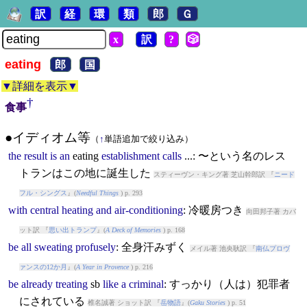
訳
経
環
類
郎
Ｇ
x
訳
?
🎲
eating
郎
国
▼詳細を表示▼
†
食事
●イディオム等
（
↑
単語追加で絞り込み）
the
result
is
an
eating
establishment
calls
...: 〜という名のレス
トランはこの地に誕生した
スティーヴン・キング著 芝山幹郎訳 『
ニード
フル・シングス
』(
Needful Things
) p. 293
with
central
heating
and
air-conditioning
: 冷暖房つき
向田邦子著 カバ
ット訳 『
思い出トランプ
』(
A Deck of Memories
) p. 168
be
all
sweating
profusely
: 全身汗みずく
メイル著 池央耿訳 『
南仏プロヴ
ァンスの12か月
』(
A Year in Provence
) p. 216
be
already
treating
sb
like
a
criminal
: すっかり（人は）犯罪者
にされている
椎名誠著 ショット訳 『
岳物語
』(
Gaku Stories
) p. 51