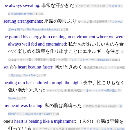
be
always
sweating
: 非常な汗かきだ
トゥロー著 上田公子訳 『
立証責任
』
(
The Burden of Proof
) p. 385
seating
arrangements
: 座席の割りふり
ル・カレ著 村上博基訳 『
スクール
ボーイ閣下
』(
The Honourable Schoolboy
) p. 248
he
poured
his
energy
into
creating
an
environment
where
we
were
always
well
fed
and
entertained
: 私たちがおいしいものを食
べて楽しめる環境を作り出すことにエネルギーを注ぎ
ミ
シェル・オバマ著 、長尾莉紗＋柴田さとみ訳 『
マイ・ストーリー
』(
Becoming
) chap. 3
set
sb’s
heart
beating
faster
: 胸がときめく
井伏鱒二著 ジョン・ベスター訳
『
黒い雨
』(
Black Rain
) p. 181
beating
rain
has
endured
through
the
night
: 夜中、性こりもなく
強い雨がつづいた
オー・ヘンリ著 飯島淳秀訳 『
オー・ヘンリー傑作集
』(
41
Stories
) p. 172
my
heart
was
beating
: 私の胸は高鳴った
三島由紀夫著 Weatherby訳 『
仮
面の告白
』(
Confessions of a Mask
) p. 29
one’s
heart
is
beating
like
a
triphammer
: （人の）心臓は早鐘を
打っている
スティーヴン・キング著 芝山幹郎訳 『
ニードフル・シングス
』(
Needful