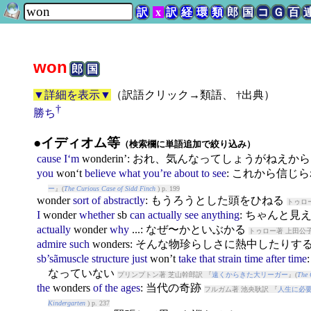
訳
x
訳
経
環
類
郎
国
コ
Ｇ
百
won
郎
国
▼詳細を表示▼
（
訳語クリック→類語、 †出典
）
†
勝ち
●イディオム等
（検索欄に単語追加で絞り込み）
cause
I‘m
won
derin’: おれ、気んなってしょうがねえか
you
won
‘t
believe
what
you’re
about
to
see
: これから信じ
ー
』(
The Curious Case of Sidd Finch
) p. 199
won
der
sort
of
abstractly
: もうろうとした頭をひねる
トゥロ
I
won
der
whether
sb
can
actually
see
anything
: ちゃんと
actually
won
der
why
...: なぜ〜かといぶかる
トゥロー著 上田公子
admire
such
won
ders: そんな物珍らしさに熱中したりす
sb’sãmuscle
structure
just
won
’t
take
that
strain
time
after
time
なっていない
プリンプトン著 芝山幹郎訳 『
遠くからきた大リーガー
』(
The 
the
won
ders
of
the
ages
: 当代の奇跡
フルガム著 池央耿訳 『
人生に必
Kindergarten
) p. 237