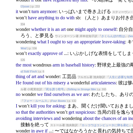
Ulysses
) p. 253
it
won
’t
turn
anymore
: いっぱいまで巻き上げる
スティーヴン・
won
’t
have
anything
to
do
with
sb: （人と）あまりお付
334
won
der
whether
it
is
an
art
one
might
apply
to
oneself
: 自
ろう、と夢見る
ウィンターソン著 岸本佐知子訳 『
さくらんぼの性は
』(
Sex
won
dering
what
I
ought
to
say
an
appropriate
leave-taking
:
Wind
) p. 156
won
’t
exactly
approve
of
...: いぶかしげな表情をしてし
126
the
most
won
drous
arm
in
baseball
history
: 野球史上最強
of Sidd Finch
) p. 6
thing
of
art
and
won
der: 工芸品
フルガム著 池央耿訳 『
人生に必要な知恵
He
found
out
of
his
misery
a
won
derful
articulateness
: 彼
ル著 小尾芙佐訳 『
死を誘う暗号
』(
Talking to Strange Men
) p. 165
no
won
der
we
find
ourselves
as
we
are
: わたしたち、あ
『
フォー・ルームス
』(
Four Rooms
) p. 132
I
won
’t
kill
you
for
asking
: まあ、聞くだけ聞いておきま
so
that
the
authorities
won
’t
get
suspicious
: 当局の目を逸ら
avoiding
interviews
and
won
dering
about
the
chances
of
an
in
接触を絶って
ストール著 池央耿訳 『
カッコウはコンピュータに卵を産む
』(
won
der
in
awe
if
...: 〜ではなかろうかと畏れの気持ち