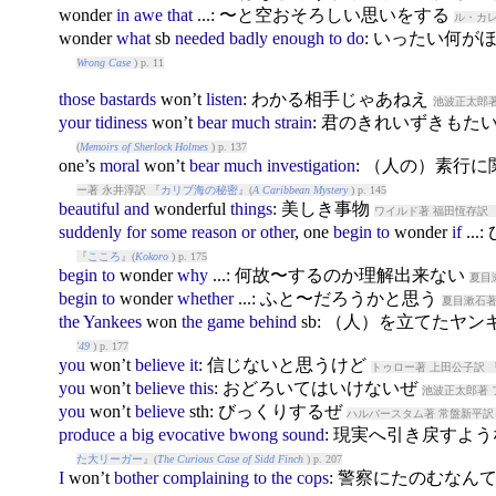
won
der
in
awe
that
...: 〜と空おそろしい思いをする
ル・カレ
won
der
what
sb
needed
badly
enough
to
do
: いったい何
Wrong Case
) p. 11
those
bastards
won
’t
listen
: わかる相手じゃあねえ
池波正太郎著
your
tidiness
won
’t
bear
much
strain
: 君のきれいずきもた
(
Memoirs of Sherlock Holmes
) p. 137
one’s
moral
won
’t
bear
much
investigation
: （人の）素行
ー著 永井淳訳 『
カリブ海の秘密
』(
A Caribbean Mystery
) p. 145
beautiful
and
won
derful
things
: 美しき事物
ワイルド著 福田恆存訳 
suddenly
for
some
reason
or
other
, one
begin
to
won
der
if
..
『
こころ
』(
Kokoro
) p. 175
begin
to
won
der
why
...: 何故〜するのか理解出来ない
夏目
begin
to
won
der
whether
...: ふと〜だろうかと思う
夏目漱石著
the
Yankees
won
the
game
behind
sb: （人）を立てたヤ
'49
) p. 177
you
won
’t
believe
it
: 信じないと思うけど
トゥロー著 上田公子訳 
you
won
’t
believe
this
: おどろいてはいけないぜ
池波正太郎著 
you
won
’t
believe
sth: びっくりするぜ
ハルバースタム著 常盤新平訳
produce
a
big
evocative
bwong
sound
: 現実へ引き戻すよ
た大リーガー
』(
The Curious Case of Sidd Finch
) p. 207
I
won
’t
bother
complaining
to
the
cops
: 警察にたのむな