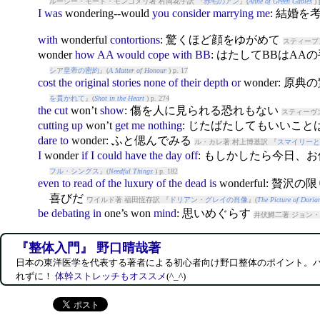
ルーシー・モード・モンゴメリ著 村岡花子訳 『
赤毛のアン
』(
Anne of Green Gables
) 
I
was
won
dering--would
you
consider
marrying
me
: 結婚
with
won
derful
contortions
: 驚くほど顔をゆがめて
スティーブ
won
der
how
AA
would
cope
with
BB
: はたしてBBはA
シア皇帝の密約
』(
A Matter of Honour
) p. 17
cost
the
original
stories
none
of
their
depth
or
won
der: 
を貫かれて
』(
Shot in the Heart
) p. 274
the
cut
won
’t
show
: 傷を人に見られる恐れもない
スティーヴ
cutting
up
won
’t
get
me
nothing
: じたばたしてもいいこと
dare
to
won
der: ふと偲んでみる
ル・カレ著 村上博基訳 『
スマイリーと
I
won
der
if
I
could
have
the
day
off
: もしかしたら今日、
フル・シングス
』(
Needful Things
) p. 182
even
to
read
of
the
luxury
of
the
dead
is
won
derful: 
喜びだ
ワイルド著 福田恆存訳 『
ドリアン・グレイの肖像
』(
The Picture of Doria
be
debating
in
one’s
won
mind
: 思いめぐらす
井伏鱒二著 ジョン・
『整体入門』 野口晴哉著
日本の東洋医学を代表する著者による初心者向け野口整体のポイント。
れずに！
体幹ストレッチもオススメ
(^_^)