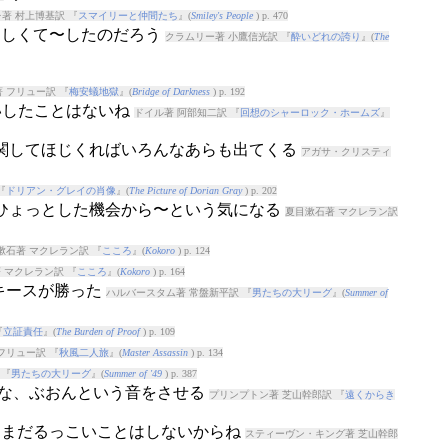
著 村上博基訳 『
スマイリーと仲間たち
』(
Smiley's People
) p. 470
がほしくて〜したのだろう
クラムリー著 小鷹信光訳 『
酔いどれの誇り
』(
The
 フリュー訳 『
梅安蟻地獄
』(
Bridge of Darkness
) p. 192
いしたことはないね
ドイル著 阿部知二訳 『
回想のシャーロック・ホームズ
』
に関してほじくればいろんなあらも出てくる
アガサ・クリスティ
『
ドリアン・グレイの肖像
』(
The Picture of Dorian Gray
) p. 202
.: ひょっとした機会から〜という気になる
夏目漱石著 マクレラン訳
漱石著 マクレラン訳 『
こころ
』(
Kokoro
) p. 124
 マクレラン訳 『
こころ
』(
Kokoro
) p. 164
ンキースが勝った
ハルバースタム著 常盤新平訳 『
男たちの大リーグ
』(
Summer of
『
立証責任
』(
The Burden of Proof
) p. 109
フリュー訳 『
秋風二人旅
』(
Master Assassin
) p. 134
 『
男たちの大リーグ
』(
Summer of '49
) p. 387
うな、ぶおんという音をさせる
プリンプトン著 芝山幹郎訳 『
遠くからき
んてまだるっこいことはしないからね
スティーヴン・キング著 芝山幹郎