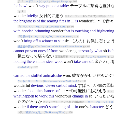
訳 『
ニードフル・シングス
』(
Needful Things
) p. 160
the
bowl
won
’t
stay
put
on
a
table
: テーブルに茶碗も置け
) p. 111
won
der
briefly
: 反射的に思う
スティーヴン・キング著 芝山幹郎訳 『
ニ
the
brightness
of
the
roaring
fires
in
...
is
won
derful: 
『
クリスマス・カロル
』(
A Christmas Carol
) p. 90
with
hooded
brimming
won
der
that
is
touching
and
frightenin
『
暗黒の塔 I・ガンスリンガー
』(
The Gunslinger
) p. 34
won
’t
bring
off
a
winner
to
suit
sb: （人の）お気に召す
離走者の孤独
』(
The Loneliness of the Long-Distance Runner
) p. 60
cannot
prevent
oneself
from
won
dering
nervously
what
sb
is
t
気になって堪らない
夏目漱石著 マクレラン訳 『
こころ
』(
Kokoro
) p. 22
nothing
there
a
little
steel
wool
won
’t
take
care
of
: 金たわ
(
Cathedral
) p. 372
carried
the
stuffed
animals
she
won
: 彼女がかせいだぬい
からきた大リーガー
』(
The Curious Case of Sidd Finch
) p. 196
won
derful
devious
,
clever
cast
of
mind
: すばらしい頭の回
won
der
about
the
chances
of
...: 〜の可能性におびえる
スト
what
happen
to
work
this
won
drous
change
in
sb: いっ
たのだろうか
スティーヴン・キング著 芝山幹郎訳 『
ニードフル・シングス
won
der
if
there
aren’t
something
of
...
in
one’s
character
: 
ン訳 『
楡家の人びと
』(
The House of Nire
) p. 106