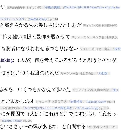
ない
三島由紀夫著 ネイサン訳 『
午後の曳航
』(
The Sailor Who Fell from Grace with the Sea
ードフル・シングス
』(
Needful Things
) p. 114
〜で赤々と燃えさかる火の美しさはひとしおだ
ディケンズ著 村岡花子訳
g
: 抑え難い憧憬と畏怖を覗かせて
スティーヴン・キング著 池央耿訳
ような勝者になりおおせるつもりはない
シリトー著 河野一郎訳 『
長距
hinking
: （人が）何を考えているだろうと思うとそれが
9
しを使えば片づく程度の汚れだ
カーヴァー著 村上春樹訳 『
大聖堂
』
ぐるみを、いくつもかかえて歩いた
プリンプトン著 芝山幹郎訳 『
遠く
転とごまかしの才
トゥロー著 上田公子訳 『
有罪答弁
』(
Pleading Guilty
) p. 44
ール著 池央耿訳 『
カッコウはコンピュータに卵を産む
』(
The Cuckoo's Egg
) p. 286
たいなにが原因で（人は）これほどまでにすばらしく変わっ
』(
Needful Things
) p. 296
どうもいささか〜の気があるな、と自問する
北杜夫著 デニス・キー