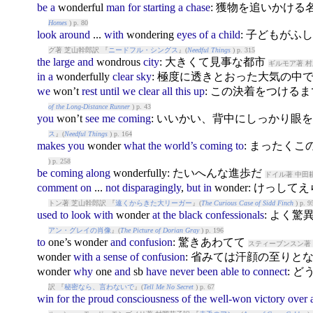
be
a
won
derful
man
for
starting
a
chase
: 獲物を追いかける
Homes
) p. 80
look
around
...
with
won
dering
eyes
of
a
child
: 子どもが
グ著 芝山幹郎訳 『
ニードフル・シングス
』(
Needful Things
) p. 315
the
large
and
won
drous
city
: 大きくて見事な都市
ギルモア著 村
in
a
won
derfully
clear
sky
: 極度に透きとおった大気の中
we
won
’t
rest
until
we
clear
all
this
up
: この決着をつける
of the Long-Distance Runner
) p. 43
you
won
’t
see
me
coming
: いいかい、背中にしっかり眼
ス
』(
Needful Things
) p. 164
makes
you
won
der
what
the
world’s
coming
to
: まったく
) p. 258
be
coming
along
won
derfully: たいへんな進歩だ
ドイル著 中田
comment
on
...
not
disparagingly
,
but
in
won
der: けっ
トン著 芝山幹郎訳 『
遠くからきた大リーガー
』(
The Curious Case of Sidd Finch
) p. 9
used
to
look
with
won
der
at
the
black
confessionals
: よく
アン・グレイの肖像
』(
The Picture of Dorian Gray
) p. 196
to
one’s
won
der
and
confusion
: 驚きあわてて
スティーブンスン著 
won
der
with
a
sense
of
confusion
: 省みては汗顔の至りと
won
der
why
one
and
sb
have
never
been
able
to
connect
: 
訳 『
秘密なら、言わないで
』(
Tell Me No Secret
) p. 67
win
for
the
proud
consciousness
of
the
well-won
victory
over