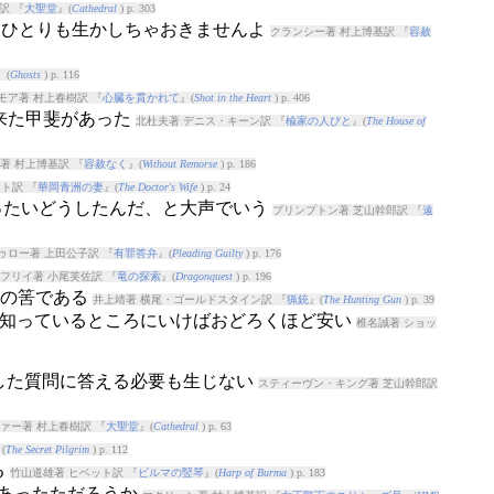
訳 『
大聖堂
』(
Cathedral
) p. 303
か、ひとりも生かしちゃおきませんよ
クランシー著 村上博基訳 『
容赦
』(
Ghosts
) p. 116
モア著 村上春樹訳 『
心臓を貫かれて
』(
Shot in the Heart
) p. 406
ざ来た甲斐があった
北杜夫著 デニス・キーン訳 『
楡家の人びと
』(
The House of
著 村上博基訳 『
容赦なく
』(
Without Remorse
) p. 186
ト訳 『
華岡青洲の妻
』(
The Doctor's Wife
) p. 24
いったいどうしたんだ、と大声でいう
プリンプトン著 芝山幹郎訳 『
遠
ゥロー著 上田公子訳 『
有罪答弁
』(
Pleading Guilty
) p. 176
フリイ著 小尾芙佐訳 『
竜の探索
』(
Dragonquest
) p. 196
不審の筈である
井上靖著 横尾・ゴールドスタイン訳 『
猟銃
』(
The Hunting Gun
) p. 39
しの知っているところにいけばおどろくほど安い
椎名誠著 ショッ
ちゃした質問に答える必要も生じない
スティーヴン・キング著 芝山幹郎訳
ァー著 村上春樹訳 『
大聖堂
』(
Cathedral
) p. 63
(
The Secret Pilgrim
) p. 112
る
竹山道雄著 ヒベット訳 『
ビルマの竪琴
』(
Harp of Burma
) p. 183
もあったただろうか