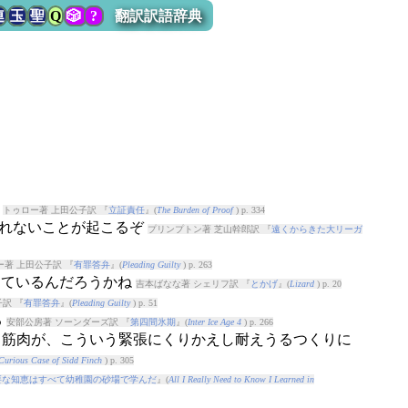
連
玉
聖
Q
🎲
?
翻訳訳語辞典
ら
トゥロー著 上田公子訳 『
立証責任
』(
The Burden of Proof
) p. 334
られないことが起こるぞ
プリンプトン著 芝山幹郎訳 『
遠くからきた大リーガ
ー著 上田公子訳 『
有罪答弁
』(
Pleading Guilty
) p. 263
見えているんだろうかね
吉本ばなな著 シェリフ訳 『
とかげ
』(
Lizard
) p. 20
訳 『
有罪答弁
』(
Pleading Guilty
) p. 51
る
安部公房著 ソーンダーズ訳 『
第四間氷期
』(
Inter Ice Age 4
) p. 266
: 筋肉が、こういう緊張にくりかえし耐えうるつくりに
Curious Case of Sidd Finch
) p. 305
要な知恵はすべて幼稚園の砂場で学んだ
』(
All I Really Need to Know I Learned in