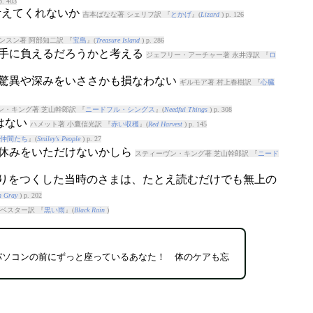
p. 403
を考えてくれないか
吉本ばなな著 シェリフ訳 『
とかげ
』(
Lizard
) p. 126
ンスン著 阿部知二訳 『
宝島
』(
Treasure Island
) p. 286
Aの手に負えるだろうかと考える
ジェフリー・アーチャー著 永井淳訳 『
ロ
原典の驚異や深みをいささかも損なわない
ギルモア著 村上春樹訳 『
心臓
ン・キング著 芝山幹郎訳 『
ニードフル・シングス
』(
Needful Things
) p. 308
はない
ハメット著 小鷹信光訳 『
赤い収穫
』(
Red Harvest
) p. 145
仲間たち
』(
Smiley's People
) p. 27
お休みをいただけないかしら
スティーヴン・キング著 芝山幹郎訳 『
ニード
贅沢の限りをつくした当時のさまは、たとえ読むだけでも無上の
n Gray
) p. 202
ベスター訳 『
黒い雨
』(
Black Rain
)
パソコンの前にずっと座っているあなた！ 体のケアも忘