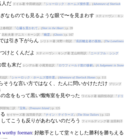
名人だ
ドイル著 中田耕治訳 『
シャーロック・ホームズ傑作選
』(
Adventure of Sherlock
ふしぎなものでも見るような眼で〜を見まわす
スティーヴン・キン
上春樹訳 『
心臓を貫かれて
』(
Shot in the Heart
) p. 39
で
北杜夫著 デニス・キーン訳 『
幽霊
』(
Ghosts
) p. 167
までは引き下がらん
シリトー著 河野一郎訳 『
長距離走者の孤独
』(
The Loneliness
をつけとくんだよ
スティーヴン・キング著 芝山幹郎訳 『
ニードフル・シング
この世も末だ
レンデル著 小尾芙佐訳 『
ロウフィールド館の惨劇
』(
A Judgement in Stone
耕治訳 『
シャーロック・ホームズ傑作選
』(
Adventure of Sherlock Homes
) p. 111
してえらそうな言い方ではなく、たんに問いかけただけ
プリンプ
5
驚異の念をもって黒い懺悔室を見やった
ワイルド著 福田恆存訳 『
ドリ
阿部知二訳 『
宝島
』(
Treasure Island
) p. 125
なる
セイヤーズ著 浅羽莢子訳 『
ナイン・テイラーズ
』(
The Nine Tailors
) p. 123
どうしてこうも反りがあわないのだろう
フィールディング著 吉田利子
a
worthy
foeman
: 好敵手として堂々とした勝利を勝ちえる