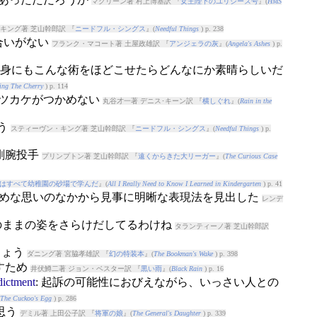
マクリーン著 村上博基訳 『
女王陛下のユリシーズ号
』(
HMS
キング著 芝山幹郎訳 『
ニードフル・シングス
』(
Needful Things
) p. 238
き合いがない
フランク・マコート著 土屋政雄訳 『
アンジェラの灰
』(
Angela's Ashes
) p.
分自身にもこんな術をほどこせたらどんなにか素晴らしいだ
ing The Cherry
) p. 114
 キツカケがつかめない
丸谷才一著 デニス･キーン訳 『
横しぐれ
』(
Rain in the
まう
スティーヴン・キング著 芝山幹郎訳 『
ニードフル・シングス
』(
Needful Things
) p.
の剛腕投手
プリンプトン著 芝山幹郎訳 『
遠くからきた大リーガー
』(
The Curious Case
はすべて幼稚園の砂場で学んだ
』(
All I Really Need to Know I Learned in Kindergarten
) p. 41
は惨めな思いのなかから見事に明晰な表現法を見出した
レンデ
りのままの姿をさらけだしてるわけね
タランティーノ著 芝山幹郎訳
しょう
ダニング著 宮脇孝雄訳 『
幻の特装本
』(
The Bookman's Wake
) p. 398
すため
井伏鱒二著 ジョン・ベスター訳 『
黒い雨
』(
Black Rain
) p. 16
dictment
: 起訴の可能性におびえながら、いっさい人との
The Cuckoo's Egg
) p. 286
で思う
デミル著 上田公子訳 『
将軍の娘
』(
The General's Daughter
) p. 339