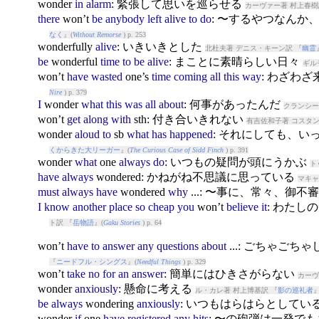
won
der
in
alarm
: 緊張して思いを巡らせる
カーヴァー著 村上春樹
there
won
’t
be
anybody
left
alive
to
do
: 〜するやつなん
なく
』(
Without Remorse
) p. 253
won
derfully
alive
: いきいきとした
北杜夫著 デニス・キーン訳 『
幽霊
be
won
derful
time
to
be
alive
: まことに素晴らしい日々
ギル
won
’t
have
wasted
one’s
time
coming
all
this
way
: わざわ
Nire
) p. 379
I
won
der
what
this
was
all
about
: 何事があったんだ
クランシー
won
’t
get
along
with
sth: 付き合いきれない
有吉佐和子著 コスタン
won
der
aloud
to
sb
what
has
happened
: それにしても、
くからきた大リーガー
』(
The Curious Case of Sidd Finch
) p. 391
won
der
what
one
always
do
: いつもの疑問が頭にうかぶ
ト
have
always
won
dered: かねがね不思議に思っている
マキャ
must
always
have
won
dered
why
...: 〜事に、常々、御
I
know
another
place
so
cheap
you
won
’t
believe
it
: わた
ト訳 『
岳物語
』(
Gaku Stories
) p. 64
won
’t
have
to
answer
any
questions
about
...: ごちゃご
『
ニードフル・シングス
』(
Needful Things
) p. 329
won
’t
take
no
for
an
answer
: 簡単にはひきさがらない
カーヴ
won
der
anxiously
: 懸命に考える
ル・カレ著 村上博基訳 『
影の巡礼者
』
be
always
won
dering
anxiously
: いつもはらはらとしてい
won
der
if
one
have
registered
any
hits
: 〜の砲弾は一発で